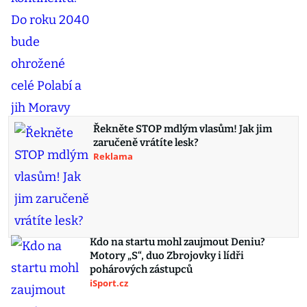
Řekněte STOP mdlým vlasům! Jak jim
zaručeně vrátíte lesk?
Reklama
Kdo na startu mohl zaujmout Deniu?
Motory „S“, duo Zbrojovky i lídři
pohárových zástupců
iSport.cz