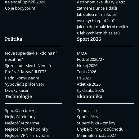
Kalendář úplňků 2026
Astronomické úkazy 2026:
Co je bodycount?
zatmění slunce a další
Jak obléci miminko při
vysokých teplotách?
Jak na dokonalé letní mojito
6 lehkých letních salátů
Politika
Sport 2026
Nová superdávka: kdo na ní
MMA
dosáhne?
Fotbal 2026/27
Sjezd sudetských Němců
Hokej 2026
Proč vláda zavádí EET?
Tenis 2026
Padni komu padni
F1 2026
Výpověď z práce vzor
Atletika 2026
Divoký kačer
Cyklistika 2026
Technologie
Ekonomika
SpaceX na burze
Temu a clo
Nejlepší telefony
Spořicí účty
Nejlepší AI zdarma
Superdávka – změny
Nejlepší chytré hodinky
Chybějící roky k důchodu
Nejlepší VPN – srovnání
Minimální mzda 2027