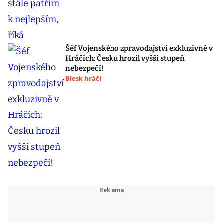
Šéf Vojenského zpravodajství exkluzivně v
Hráčích: Česku hrozil vyšší stupeň
nebezpečí!
Blesk hráči