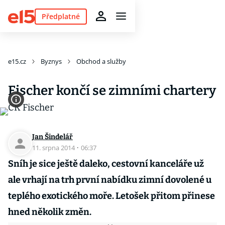
Předplatné
e15.cz
Byznys
Obchod a služby
Fischer končí se zimními chartery
Jan Šindelář
11. srpna 2014
·
06:37
Sníh je sice ještě daleko, cestovní kanceláře už
ale vrhají na trh první nabídku zimní dovolené u
teplého exotického moře. Letošek přitom přinese
hned několik změn.