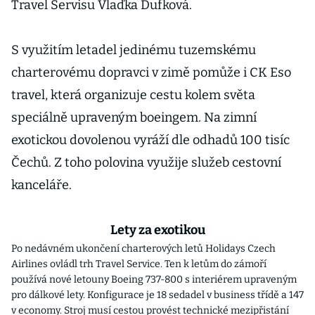
Travel Servisu Vlaďka Dufková.
S využitím letadel jedinému tuzemskému
charterovému dopravci v zimě pomůže i CK Eso
travel, která organizuje cestu kolem světa
speciálně upraveným boeingem. Na zimní
exotickou dovolenou vyráží dle odhadů 100 tisíc
Čechů. Z toho polovina využije služeb cestovní
kanceláře.
Lety za exotikou
Po nedávném ukončení charterových letů Holidays Czech
Airlines ovládl trh Travel Service. Ten k letům do zámoří
používá nové letouny Boeing 737-800 s interiérem upraveným
pro dálkové lety. Konfigurace je 18 sedadel v business třídě a 147
v economy. Stroj musí cestou provést technické mezipřistání