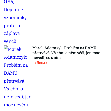
Marek Adamczyk: Problém na DAMU
přetrvává. Všichni o něm vědí, jen moc
nevědí, co s ním
Reflex.cz