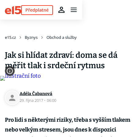
Předplatné
e15.cz
Byznys
Obchod a služby
Jak si hlídat zdraví: doma se dá
měřit tlak i srdeční rytmus
Adéla Čabanová
29. října 2017
·
06:00
Pro lidi s některými riziky, třeba s vyšším tlakem
nebo velkým stresem, jsou dnes k dispozici