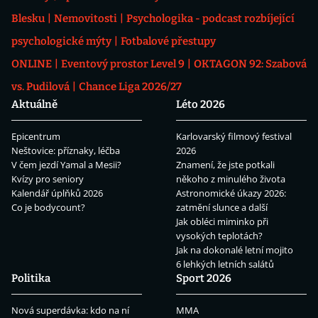
Blesku
Nemovitosti
Psychologika - podcast rozbíjející
psychologické mýty
Fotbalové přestupy
ONLINE
Eventový prostor Level 9
OKTAGON 92: Szabová
vs. Pudilová
Chance Liga 2026/27
Aktuálně
Léto 2026
Epicentrum
Karlovarský filmový festival
Neštovice: příznaky, léčba
2026
V čem jezdí Yamal a Mesii?
Znamení, že jste potkali
Kvízy pro seniory
někoho z minulého života
Kalendář úplňků 2026
Astronomické úkazy 2026:
Co je bodycount?
zatmění slunce a další
Jak obléci miminko při
vysokých teplotách?
Jak na dokonalé letní mojito
6 lehkých letních salátů
Politika
Sport 2026
Nová superdávka: kdo na ní
MMA