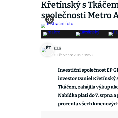
Křetínský s Tkáčem
společnosti Metro 
ČTK
10. července 2019
·
15:53
Investiční společnost EP G
investor Daniel Křetínský
Tkáčem, zahájila výkup ak
Nabídka platí do 7. srpna 
procenta všech kmenových