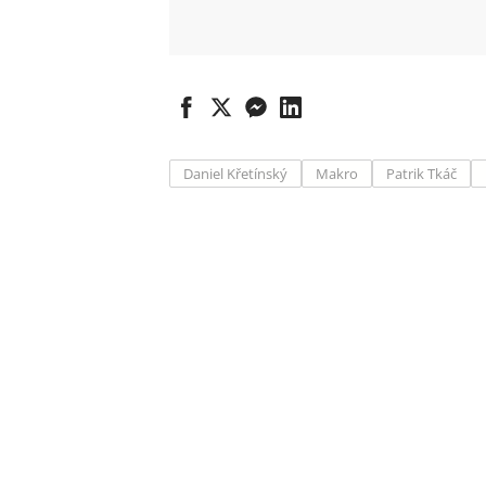
Daniel Křetínský
Makro
Patrik Tkáč