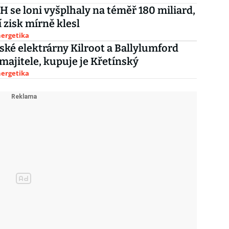
H se loni vyšplhaly na téměř 180 miliard,
 zisk mírně klesl
nergetika
ské elektrárny Kilroot a Ballylumford
majitele, kupuje je Křetínský
nergetika