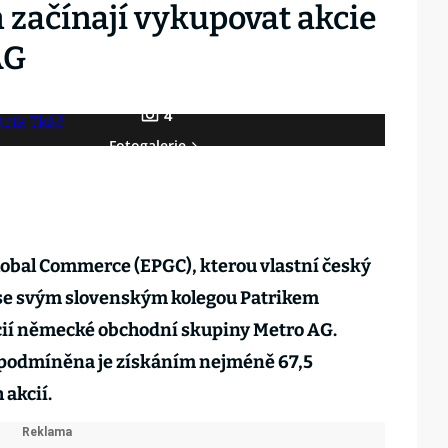
 začínají vykupovat akcie
AG
4
Fotogalerie
lobal Commerce (EPGC), kterou vlastní český
 se svým slovenským kolegou Patrikem
cií německé obchodní skupiny Metro AG.
a podmíněna je získáním nejméně 67,5
 akcií.