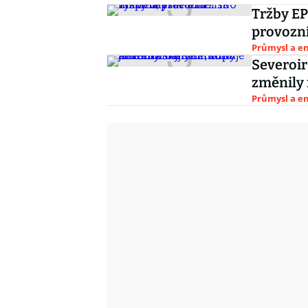
Tržby EP
provozní
Průmysl a e
Severoir
změnily 
Průmysl a e