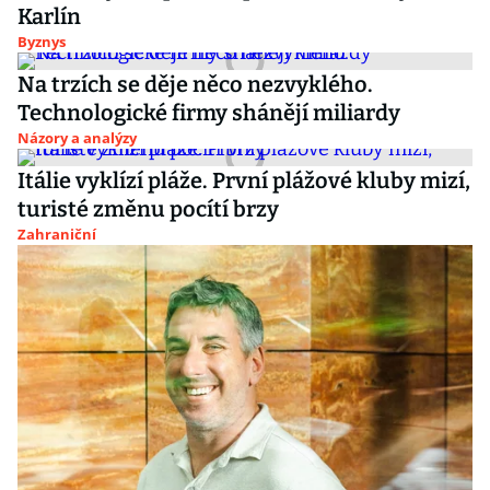
Karlín
Byznys
Na trzích se děje něco nezvyklého.
Technologické firmy shánějí miliardy
Názory a analýzy
Itálie vyklízí pláže. První plážové kluby mizí,
turisté změnu pocítí brzy
Zahraniční