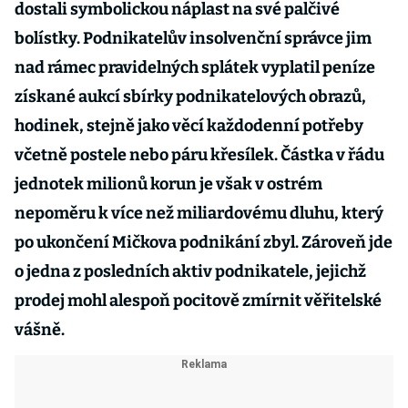
dostali symbolickou náplast na své palčivé
bolístky. Podnikatelův insolvenční správce jim
nad rámec pravidelných splátek vyplatil peníze
získané aukcí sbírky podnikatelových obrazů,
hodinek, stejně jako věcí každodenní potřeby
včetně postele nebo páru křesílek. Částka v řádu
jednotek milionů korun je však v ostrém
nepoměru k více než miliardovému dluhu, který
po ukončení Mičkova podnikání zbyl. Zároveň jde
o jedna z posledních aktiv podnikatele, jejichž
prodej mohl alespoň pocitově zmírnit věřitelské
vášně.