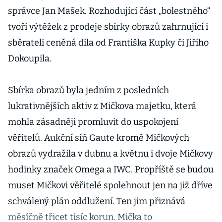
správce Jan Mašek. Rozhodující část „bolestného“
tvoří výtěžek z prodeje sbírky obrazů zahrnující i
sběrateli ceněná díla od Františka Kupky či Jiřího
Dokoupila.
Sbírka obrazů byla jedním z posledních
lukrativnějších aktiv z Mičkova majetku, která
mohla zásadněji promluvit do uspokojení
věřitelů. Aukční síň Gaute kromě Mičkových
obrazů vydražila v dubnu a květnu i dvoje Mičkovy
hodinky značek Omega a IWC. Propříště se budou
muset Mičkovi věřitelé spolehnout jen na již dříve
schválený plán oddlužení. Ten jim přiznává
měsíčně třicet tisíc korun. Mička to