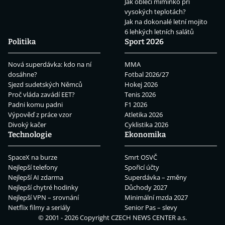
Jak obléci miminko při
vysokých teplotách?
Jak na dokonalé letní mojito
6 lehkých letních salátů
Politika
Sport 2026
Nová superdávka: kdo na ní
MMA
dosáhne?
Fotbal 2026/27
Sjezd sudetských Němců
Hokej 2026
Proč vláda zavádí EET?
Tenis 2026
Padni komu padni
F1 2026
Výpověď z práce vzor
Atletika 2026
Divoký kačer
Cyklistika 2026
Technologie
Ekonomika
SpaceX na burze
Smrt OSVČ
Nejlepší telefony
Spořicí účty
Nejlepší AI zdarma
Superdávka – změny
Nejlepší chytré hodinky
Důchody 2027
Nejlepší VPN – srovnání
Minimální mzda 2027
Netflix filmy a seriály
Senior Pas – slevy
© 2001 - 2026 Copyright
CZECH NEWS CENTER a.s.