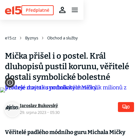
Předplatné
e15.cz
Byznys
Obchod a služby
Mička přišel i o postel. Král
dluhopisů pustil korunu, věřitelé
dostali symbolické bolestné
Jaroslav Bukovský
0
29. srpna 2023
·
05:30
Věřitelé padlého módního guru Michala Mičky