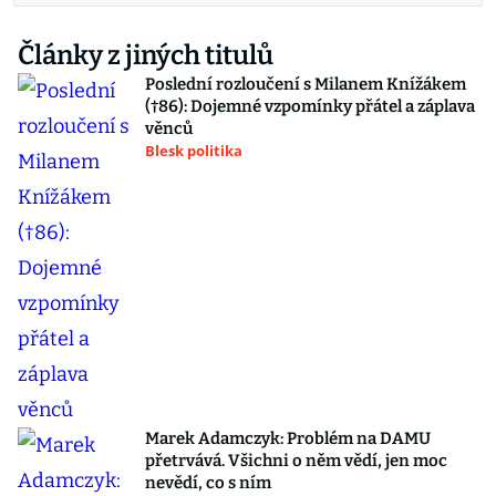
Články z jiných titulů
Poslední rozloučení s Milanem Knížákem
(†86): Dojemné vzpomínky přátel a záplava
věnců
Blesk politika
Marek Adamczyk: Problém na DAMU
přetrvává. Všichni o něm vědí, jen moc
nevědí, co s ním