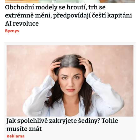
Obchodní modely se hroutí, trh se
extrémně mění, předpovídají čeští kapitáni
AI revoluce
Byznys
Jak spolehlivě zakryjete šediny? Tohle
musíte znát
Reklama