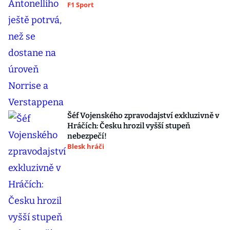
F1 Sport
Šéf Vojenského zpravodajství exkluzivně v
Hráčích: Česku hrozil vyšší stupeň
nebezpečí!
Blesk hráči