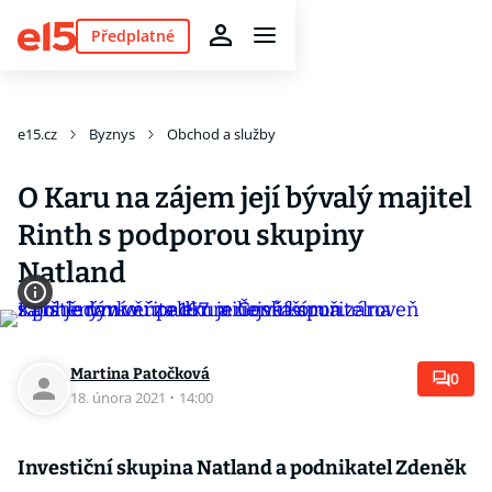
Předplatné
e15.cz
Byznys
Obchod a služby
O Karu na zájem její bývalý majitel
Rinth s podporou skupiny
Natland
Martina Patočková
0
18. února 2021
·
14:00
Investiční skupina Natland a podnikatel Zdeněk