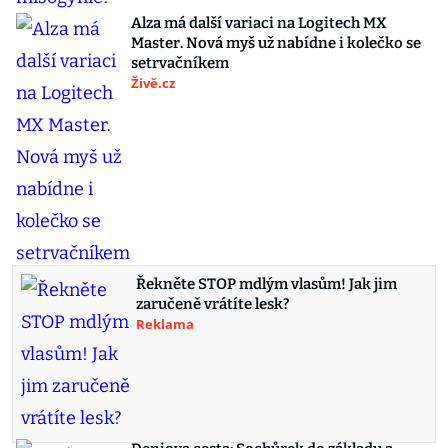
Alza má další variaci na Logitech MX
Master. Nová myš už nabídne i kolečko se
setrvačníkem
Živě.cz
Řekněte STOP mdlým vlasům! Jak jim
zaručeně vrátíte lesk?
Reklama