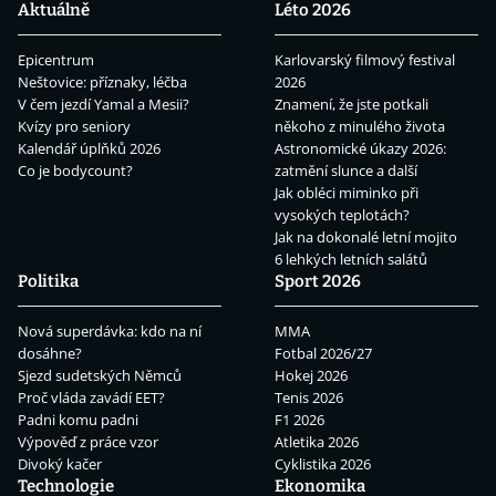
Aktuálně
Léto 2026
Epicentrum
Karlovarský filmový festival
Neštovice: příznaky, léčba
2026
V čem jezdí Yamal a Mesii?
Znamení, že jste potkali
Kvízy pro seniory
někoho z minulého života
Kalendář úplňků 2026
Astronomické úkazy 2026:
Co je bodycount?
zatmění slunce a další
Jak obléci miminko při
vysokých teplotách?
Jak na dokonalé letní mojito
6 lehkých letních salátů
Politika
Sport 2026
Nová superdávka: kdo na ní
MMA
dosáhne?
Fotbal 2026/27
Sjezd sudetských Němců
Hokej 2026
Proč vláda zavádí EET?
Tenis 2026
Padni komu padni
F1 2026
Výpověď z práce vzor
Atletika 2026
Divoký kačer
Cyklistika 2026
Technologie
Ekonomika