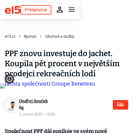
Předplatné
e15.cz
Byznys
Obchod a služby
PPF znovu investuje do jachet.
Koupila pět procent v největším
prodejci rekreačních lodí
Ondřej Souček
0
lig
3. srpna 2023
·
13:50
Společnost PPF dál posiluje ve svém nově