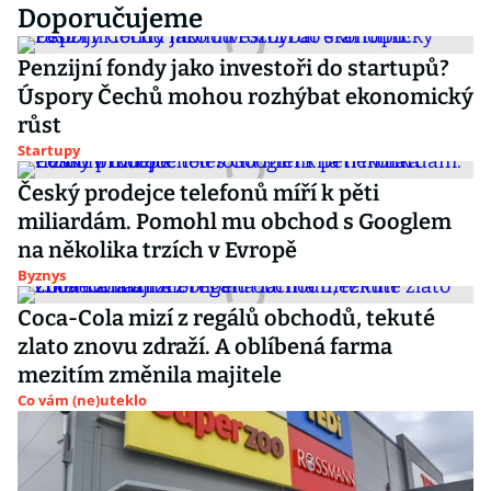
Doporučujeme
Penzijní fondy jako investoři do startupů?
Úspory Čechů mohou rozhýbat ekonomický
růst
Startupy
Český prodejce telefonů míří k pěti
miliardám. Pomohl mu obchod s Googlem
na několika trzích v Evropě
Byznys
Coca-Cola mizí z regálů obchodů, tekuté
zlato znovu zdraží. A oblíbená farma
mezitím změnila majitele
Co vám (ne)uteklo