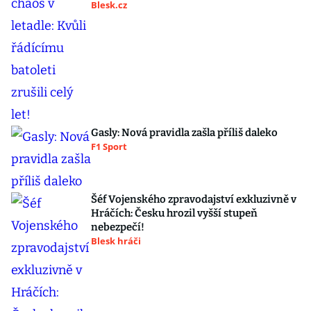
Blesk.cz
Gasly: Nová pravidla zašla příliš daleko
F1 Sport
Šéf Vojenského zpravodajství exkluzivně v
Hráčích: Česku hrozil vyšší stupeň
nebezpečí!
Blesk hráči