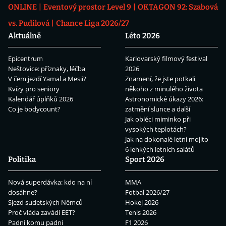
ONLINE
Eventový prostor Level 9
OKTAGON 92: Szabová
vs. Pudilová
Chance Liga 2026/27
Aktuálně
Léto 2026
Epicentrum
Karlovarský filmový festival
Neštovice: příznaky, léčba
2026
V čem jezdí Yamal a Mesii?
Znamení, že jste potkali
Kvízy pro seniory
někoho z minulého života
Kalendář úplňků 2026
Astronomické úkazy 2026:
Co je bodycount?
zatmění slunce a další
Jak obléci miminko při
vysokých teplotách?
Jak na dokonalé letní mojito
6 lehkých letních salátů
Politika
Sport 2026
Nová superdávka: kdo na ní
MMA
dosáhne?
Fotbal 2026/27
Sjezd sudetských Němců
Hokej 2026
Proč vláda zavádí EET?
Tenis 2026
Padni komu padni
F1 2026