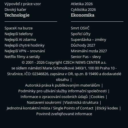
Výpověď z práce vzor
Atletika 2026
Divoký kačer
Cyklistika 2026
Technologie
Ekonomika
SpaceX na burze
Smrt OSVČ
Nejlepší telefony
Spořicí účty
Nejlepší AI zdarma
Superdávka – změny
Nejlepší chytré hodinky
Důchody 2027
Nejlepší VPN – srovnání
Minimální mzda 2027
Netflix filmy a seriály
Senior Pas – slevy
© 2001 - 2026 Copyright
CZECH NEWS CENTER a.s.
se sídlem náměstí Marie Schmolkové 3493/1, 100 00 Praha 10 -
Strašnice, IČO: 02346826, zapsána v OR, sp.zn. B 19490 a dodavatelé
obsahu
Autorská práva k publikovaným materiálům
Podmínky pro užívání služby informační společnosti
Informace o zpracování osobních údajů
Cookies
Nastavení soukromí
Vlastnická struktura
Jednotná kontaktní místa / Single Points of Contact
Etický kodex
Povinně zveřejňované informace