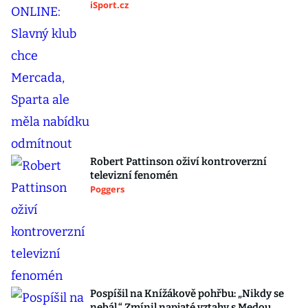
iSport.cz
Robert Pattinson oživí kontroverzní
televizní fenomén
Poggers
Pospíšil na Knížákově pohřbu: „Nikdy se
nebál.“ Zmínil napjaté vztahy s Medou