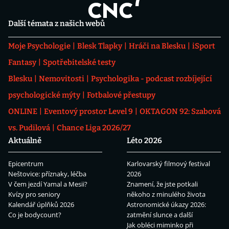
Další témata z našich webů
Moje Psychologie
Blesk Tlapky
Hráči na Blesku
iSport
Fantasy
Spotřebitelské testy
Blesku
Nemovitosti
Psychologika - podcast rozbíjející
psychologické mýty
Fotbalové přestupy
ONLINE
Eventový prostor Level 9
OKTAGON 92: Szabová
vs. Pudilová
Chance Liga 2026/27
Aktuálně
Léto 2026
Epicentrum
Karlovarský filmový festival
Neštovice: příznaky, léčba
2026
V čem jezdí Yamal a Mesii?
Znamení, že jste potkali
Kvízy pro seniory
někoho z minulého života
Kalendář úplňků 2026
Astronomické úkazy 2026:
Co je bodycount?
zatmění slunce a další
Jak obléci miminko při