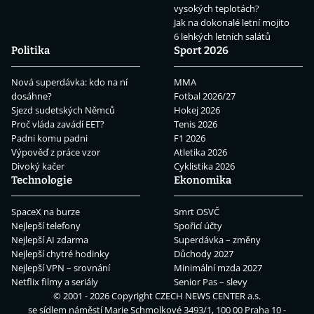
vysokých teplotách?
Jak na dokonalé letní mojito
6 lehkých letních salátů
Politika
Sport 2026
Nová superdávka: kdo na ní
MMA
dosáhne?
Fotbal 2026/27
Sjezd sudetských Němců
Hokej 2026
Proč vláda zavádí EET?
Tenis 2026
Padni komu padni
F1 2026
Výpověď z práce vzor
Atletika 2026
Divoký kačer
Cyklistika 2026
Technologie
Ekonomika
SpaceX na burze
Smrt OSVČ
Nejlepší telefony
Spořicí účty
Nejlepší AI zdarma
Superdávka – změny
Nejlepší chytré hodinky
Důchody 2027
Nejlepší VPN – srovnání
Minimální mzda 2027
Netflix filmy a seriály
Senior Pas – slevy
© 2001 - 2026 Copyright
CZECH NEWS CENTER a.s.
se sídlem náměstí Marie Schmolkové 3493/1, 100 00 Praha 10 -