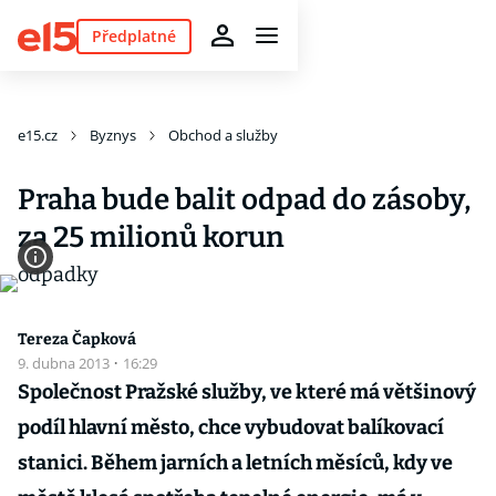
Předplatné
e15.cz
Byznys
Obchod a služby
Praha bude balit odpad do zásoby,
za 25 milionů korun
Tereza Čapková
9. dubna 2013
·
16:29
Společnost Pražské služby, ve které má většinový
podíl hlavní město, chce vybudovat balíkovací
stanici. Během jarních a letních měsíců, kdy ve