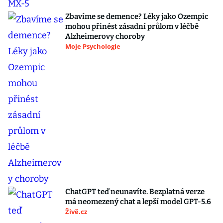
Zbavíme se demence? Léky jako Ozempic
mohou přinést zásadní průlom v léčbě
Alzheimerovy choroby
Moje Psychologie
ChatGPT teď neunavíte. Bezplatná verze
má neomezený chat a lepší model GPT-5.6
Živě.cz