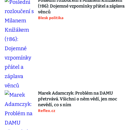
Poslední rozloučení s Milanem Knížákem
(†86): Dojemné vzpomínky přátel a záplava
věnců
Blesk politika
Marek Adamczyk: Problém na DAMU
přetrvává. Všichni o něm vědí, jen moc
nevědí, co s ním
Reflex.cz