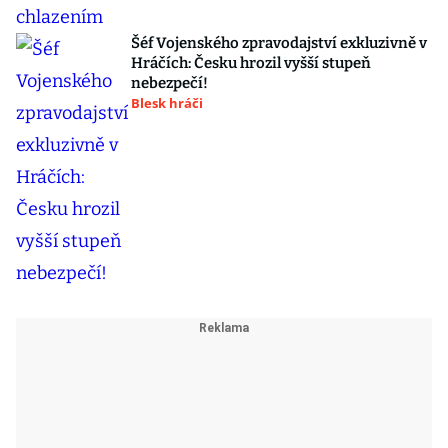
Šéf Vojenského zpravodajství exkluzivně v
Hráčích: Česku hrozil vyšší stupeň
nebezpečí!
Blesk hráči