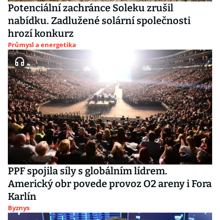
Potenciální zachránce Soleku zrušil
nabídku. Zadlužené solární společnosti
hrozí konkurz
Průmysl a energetika
PPF spojila síly s globálním lídrem.
Americký obr povede provoz O2 areny i Fora
Karlín
Byznys