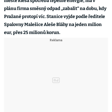
městě klesá spotřeba tepelné energie, má v
plánu firma směsný odpad „zabalit“ na dobu, kdy
Pražané protopí víc. Stanice vyjde podle ředitele
Spalovny Malešice Aleše Bláhy na jeden milion
eur, přes 25 milionů korun.