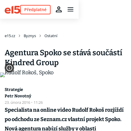
Předplatné
e15.cz
Byznys
Ostatní
Agentura Spoko se stává součástí
Kindred Group
Strategie
Petr Novotný
23. února 2016
·
11:26
Specialista na online video Rudolf Rokoš rozjíždí
po odchodu ze Seznam.cz vlastní projekt Spoko.
Nová agentura nabízí služby v oblasti