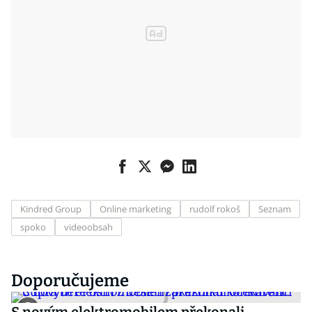
Kindred Group
Online marketing
rudolf rokoš
Seznam
spoko
videoobsah
Doporučujeme