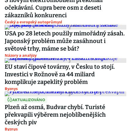
S novým elektromobilem překonali
očekávání. Cupra bere osm z deseti
zákazníků konkurenci
Český a evropský autoprůmysl
USA po 28 letech použily mimořádný zásah.
Japonský problém může zasáhnout i
světové trhy, máme se bát?
Názory a analýzy
EU staví čipové továrny, v Česku to stojí.
Investici v Rožnově za 44 miliard
komplikuje zapeklitý problém
Byznys
AKTUALIZOVÁNO
Plzeň až osmá, Budvar chybí. Turisté
překvapili výběrem nejoblíbenějších
českých piv
Byznys