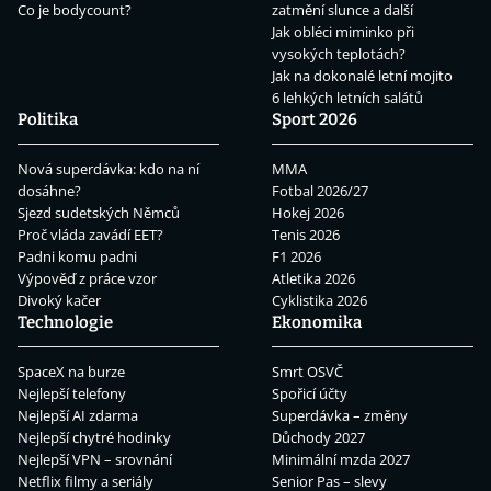
Co je bodycount?
zatmění slunce a další
Jak obléci miminko při
vysokých teplotách?
Jak na dokonalé letní mojito
6 lehkých letních salátů
Politika
Sport 2026
Nová superdávka: kdo na ní
MMA
dosáhne?
Fotbal 2026/27
Sjezd sudetských Němců
Hokej 2026
Proč vláda zavádí EET?
Tenis 2026
Padni komu padni
F1 2026
Výpověď z práce vzor
Atletika 2026
Divoký kačer
Cyklistika 2026
Technologie
Ekonomika
SpaceX na burze
Smrt OSVČ
Nejlepší telefony
Spořicí účty
Nejlepší AI zdarma
Superdávka – změny
Nejlepší chytré hodinky
Důchody 2027
Nejlepší VPN – srovnání
Minimální mzda 2027
Netflix filmy a seriály
Senior Pas – slevy