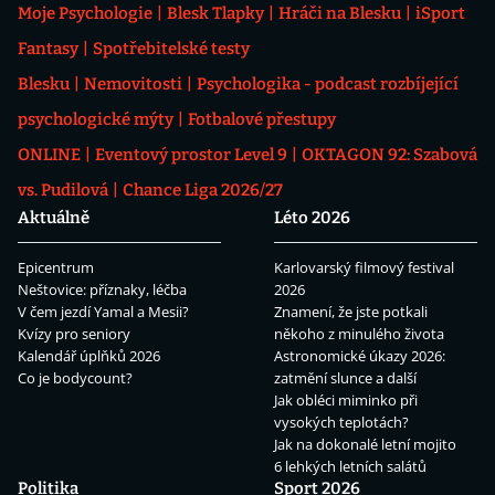
Moje Psychologie
Blesk Tlapky
Hráči na Blesku
iSport
Fantasy
Spotřebitelské testy
Blesku
Nemovitosti
Psychologika - podcast rozbíjející
psychologické mýty
Fotbalové přestupy
ONLINE
Eventový prostor Level 9
OKTAGON 92: Szabová
vs. Pudilová
Chance Liga 2026/27
Aktuálně
Léto 2026
Epicentrum
Karlovarský filmový festival
Neštovice: příznaky, léčba
2026
V čem jezdí Yamal a Mesii?
Znamení, že jste potkali
Kvízy pro seniory
někoho z minulého života
Kalendář úplňků 2026
Astronomické úkazy 2026:
Co je bodycount?
zatmění slunce a další
Jak obléci miminko při
vysokých teplotách?
Jak na dokonalé letní mojito
6 lehkých letních salátů
Politika
Sport 2026