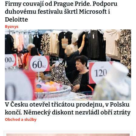
Firmy couvají od Prague Pride. Podporu
duhovému festivalu škrtl Microsoft i
Deloitte
Byznys
V Česku otevřel třicátou prodejnu, v Polsku
končí. Německý diskont nezvládl obří ztráty
Obchod a služby