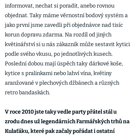
informovat, nechat si poradit, anebo rovnou
objednat. Taky máme věrnostní bodový systém a
jako první jsme zavedli při objednávce nad tisíc
korun dopravu zdarma. Na rozdíl od jiných
květinářství si u nás zákazník může sestavit kytici
podle svého vkusu, po jednotlivých kusech.
Poslední dobou mají úspěch taky dárkové koše,
kytice s pralinkami nebo lahví vína, květiny
aranžované v plechových džbánech a různých
retro bandaskách.
V roce 2010 jste taky vedle party přátel stál u
zrodu dnes už legendárních Farmářských trhů na
Kulaťáku, které pak začaly pořádat i ostatní