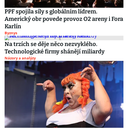
PPF spojila síly s globálním lídrem.
Americký obr povede provoz O2 areny i Fora
Karlín
Byznys
Na trzích se děje něco nezvyklého.
Technologické firmy shánějí miliardy
Názory a analýzy