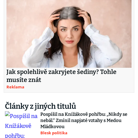
Jak spolehlivě zakryjete šediny? Tohle
musíte znát
Reklama
Články z jiných titulů
Pospíšil na Knížákově pohřbu: „Nikdy se
nebál.“ Zmínil napjaté vztahy s Medou
Mládkovou
Blesk politika