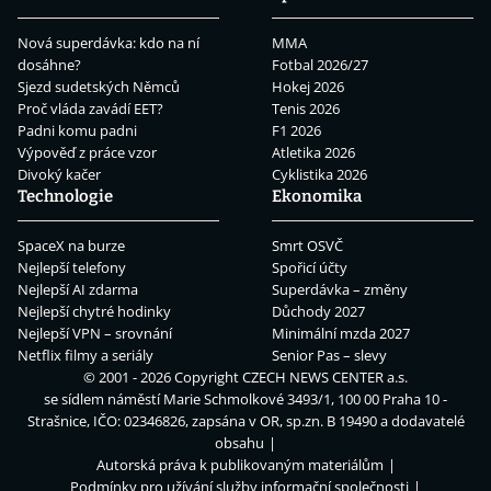
Nová superdávka: kdo na ní
MMA
dosáhne?
Fotbal 2026/27
Sjezd sudetských Němců
Hokej 2026
Proč vláda zavádí EET?
Tenis 2026
Padni komu padni
F1 2026
Výpověď z práce vzor
Atletika 2026
Divoký kačer
Cyklistika 2026
Technologie
Ekonomika
SpaceX na burze
Smrt OSVČ
Nejlepší telefony
Spořicí účty
Nejlepší AI zdarma
Superdávka – změny
Nejlepší chytré hodinky
Důchody 2027
Nejlepší VPN – srovnání
Minimální mzda 2027
Netflix filmy a seriály
Senior Pas – slevy
© 2001 - 2026 Copyright
CZECH NEWS CENTER a.s.
se sídlem náměstí Marie Schmolkové 3493/1, 100 00 Praha 10 -
Strašnice, IČO: 02346826, zapsána v OR, sp.zn. B 19490 a dodavatelé
obsahu
Autorská práva k publikovaným materiálům
Podmínky pro užívání služby informační společnosti