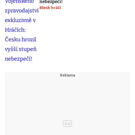
nebezpečí!
Blesk hráči