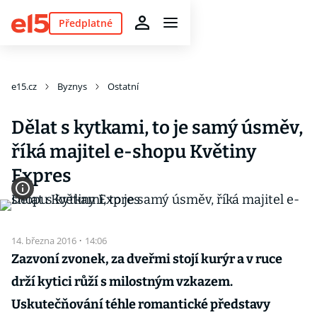
Předplatné
e15.cz
Byznys
Ostatní
Dělat s kytkami, to je samý úsměv,
říká majitel e-shopu Květiny
Expres
14. března 2016
·
14:06
Zazvoní zvonek, za dveřmi stojí kurýr a v ruce
drží kytici růží s milostným vzkazem.
Uskutečňování téhle romantické představy