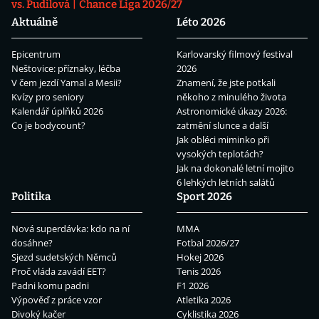
vs. Pudilová
Chance Liga 2026/27
Aktuálně
Léto 2026
Epicentrum
Karlovarský filmový festival
Neštovice: příznaky, léčba
2026
V čem jezdí Yamal a Mesii?
Znamení, že jste potkali
Kvízy pro seniory
někoho z minulého života
Kalendář úplňků 2026
Astronomické úkazy 2026:
Co je bodycount?
zatmění slunce a další
Jak obléci miminko při
vysokých teplotách?
Jak na dokonalé letní mojito
6 lehkých letních salátů
Politika
Sport 2026
Nová superdávka: kdo na ní
MMA
dosáhne?
Fotbal 2026/27
Sjezd sudetských Němců
Hokej 2026
Proč vláda zavádí EET?
Tenis 2026
Padni komu padni
F1 2026
Výpověď z práce vzor
Atletika 2026
Divoký kačer
Cyklistika 2026