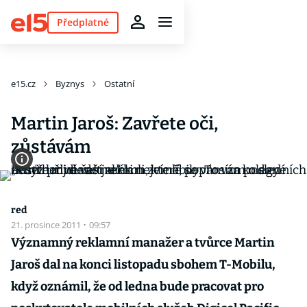
Předplatné
e15.cz
Byznys
Ostatní
Martin Jaroš: Zavřete oči,
zůstávám
red
21. prosince 2011
·
09:57
Významný reklamní manažer a tvůrce Martin
Jaroš dal na konci listopadu sbohem T-Mobilu,
když oznámil, že od ledna bude pracovat pro