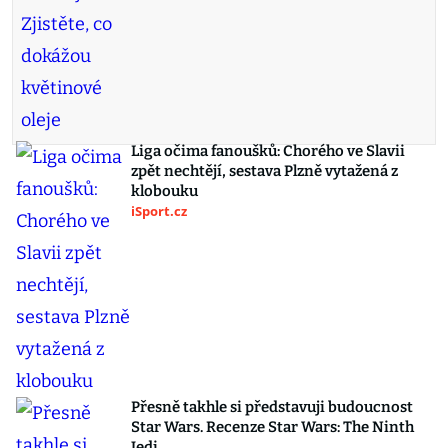
Liga očima fanoušků: Chorého ve Slavii
zpět nechtějí, sestava Plzně vytažená z
klobouku
iSport.cz
Přesně takhle si představuji budoucnost
Star Wars. Recenze Star Wars: The Ninth
Jedi