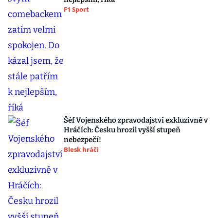
F1 Sport
Šéf Vojenského zpravodajství exkluzivně v
Hráčích: Česku hrozil vyšší stupeň
nebezpečí!
Blesk hráči