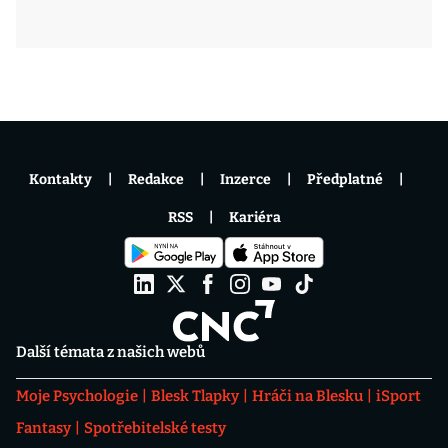
Kontakty
Redakce
Inzerce
Předplatné
RSS
Kariéra
Další témata z našich webů
Moje Psychologie
Blesk Tlapky
Hráči na Blesku
iSport
Fantasy
Spotřebitelské testy