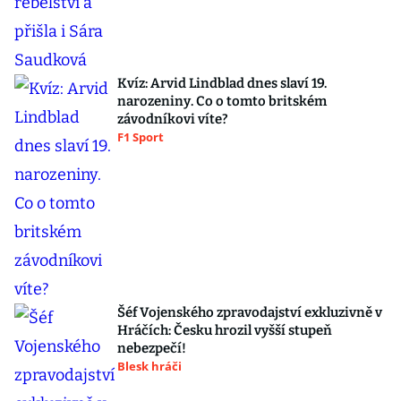
Kvíz: Arvid Lindblad dnes slaví 19.
narozeniny. Co o tomto britském
závodníkovi víte?
F1 Sport
Šéf Vojenského zpravodajství exkluzivně v
Hráčích: Česku hrozil vyšší stupeň
nebezpečí!
Blesk hráči