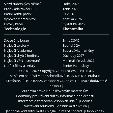
Sjezd sudetských Němců
Hokej 2026
Proč vláda zavádí EET?
Tenis 2026
Padni komu padni
F1 2026
Výpověď z práce vzor
Atletika 2026
Divoký kačer
Cyklistika 2026
Technologie
Ekonomika
SpaceX na burze
Smrt OSVČ
Nejlepší telefony
Spořicí účty
Nejlepší AI zdarma
Superdávka – změny
Nejlepší chytré hodinky
Důchody 2027
Nejlepší VPN – srovnání
Minimální mzda 2027
Netflix filmy a seriály
Senior Pas – slevy
© 2001 - 2026 Copyright
CZECH NEWS CENTER a.s.
se sídlem náměstí Marie Schmolkové 3493/1, 100 00 Praha 10 -
Strašnice, IČO: 02346826, zapsána v OR, sp.zn. B 19490 a dodavatelé
obsahu
Autorská práva k publikovaným materiálům
Podmínky pro užívání služby informační společnosti
Informace o zpracování osobních údajů
Cookies
Nastavení soukromí
Vlastnická struktura
Jednotná kontaktní místa / Single Points of Contact
Etický kodex