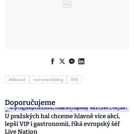
iBillboard
real time bidding
RTB
Doporučujeme
U pražských hal chceme hlavně více akcí,
lepší VIP i gastronomii, říká evropský šéf
Live Nation