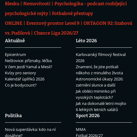
Blesku
Nemovitosti
Psychologika - podcast rozbíjející
psychologické mýty
Fotbalové přestupy
ONLINE
Eventový prostor Level 9
OKTAGON 92: Szabová
vs. Pudilová
Chance Liga 2026/27
Aktuálně
Léto 2026
Epicentrum
Karlovarský filmový festival
Neštovice: příznaky, léčba
2026
V čem jezdí Yamal a Mesii?
Znamení, že jste potkali
Kvízy pro seniory
někoho z minulého života
Kalendář úplňků 2026
Astronomické úkazy 2026:
Co je bodycount?
zatmění slunce a další
Jak obléci miminko při
vysokých teplotách?
Jak na dokonalé letní mojito
6 lehkých letních salátů
Politika
Sport 2026
Nová superdávka: kdo na ní
MMA
dosáhne?
Fotbal 2026/27