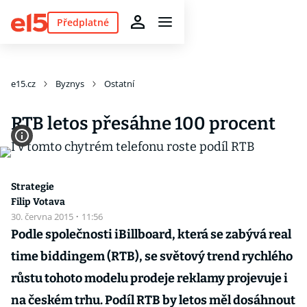
Předplatné
e15.cz
Byznys
Ostatní
RTB letos přesáhne 100 procent
Strategie
Filip Votava
30. června 2015
·
11:56
Podle společnosti iBillboard, která se zabývá real
time biddingem (RTB), se světový trend rychlého
růstu tohoto modelu prodeje reklamy projevuje i
na českém trhu. Podíl RTB by letos měl dosáhnout