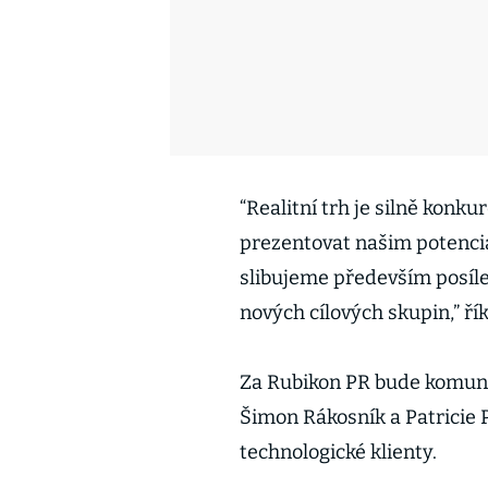
“Realitní trh je silně konk
prezentovat našim potenciá
slibujeme především posíle
nových cílových skupin,” ř
Za Rubikon PR bude komuni
Šimon Rákosník a Patricie P
technologické klienty.