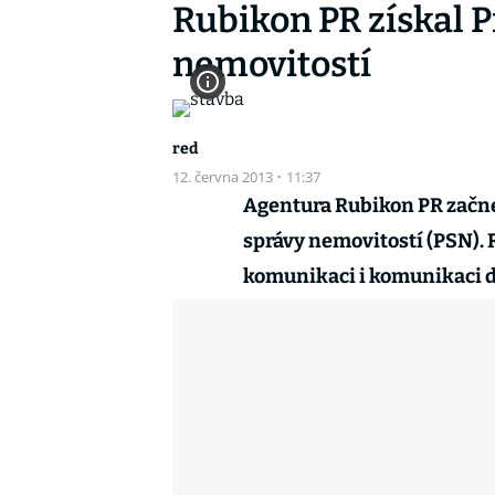
Rubikon PR získal 
nemovitostí
red
12. června 2013
·
11:37
Agentura Rubikon PR začne
správy nemovitostí (PSN). 
komunikaci i komunikaci dí