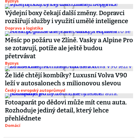
Byznys
Výdejní boxy čekají další změny. Dopravci
rozšiřují služby i využití umělé inteligence
Doprava a logistika
Měsíc po požáru ve Zlíně. Vasky a Alpine Pro
se zotavují, potíže ale ještě budou
přetrvávat
Byznys
Že lidé chtějí kombíky? Luxusní Volva V90
leží v autosalonech s milionovou slevou
Český a evropský autoprůmysl
Fotoaparát po dědovi může mít cenu auta.
Rozhoduje jediný detail, který lehce
přehlédnete
Domácí