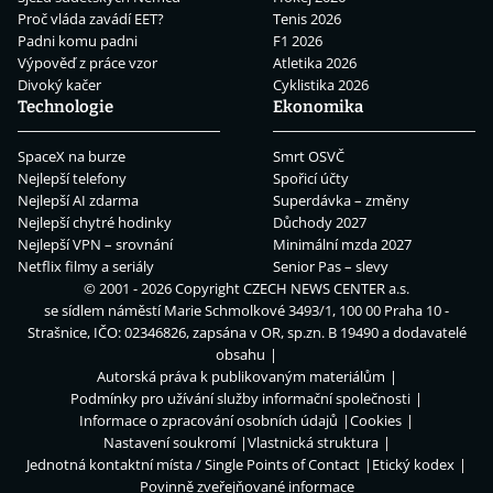
Proč vláda zavádí EET?
Tenis 2026
Padni komu padni
F1 2026
Výpověď z práce vzor
Atletika 2026
Divoký kačer
Cyklistika 2026
Technologie
Ekonomika
SpaceX na burze
Smrt OSVČ
Nejlepší telefony
Spořicí účty
Nejlepší AI zdarma
Superdávka – změny
Nejlepší chytré hodinky
Důchody 2027
Nejlepší VPN – srovnání
Minimální mzda 2027
Netflix filmy a seriály
Senior Pas – slevy
© 2001 - 2026 Copyright
CZECH NEWS CENTER a.s.
se sídlem náměstí Marie Schmolkové 3493/1, 100 00 Praha 10 -
Strašnice, IČO: 02346826, zapsána v OR, sp.zn. B 19490 a dodavatelé
obsahu
Autorská práva k publikovaným materiálům
Podmínky pro užívání služby informační společnosti
Informace o zpracování osobních údajů
Cookies
Nastavení soukromí
Vlastnická struktura
Jednotná kontaktní místa / Single Points of Contact
Etický kodex
Povinně zveřejňované informace