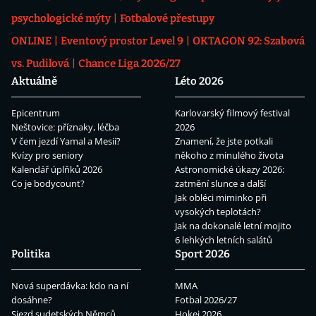
psychologické mýty
Fotbalové přestupy
ONLINE
Eventový prostor Level 9
OKTAGON 92: Szabová
vs. Pudilová
Chance Liga 2026/27
Aktuálně
Léto 2026
Epicentrum
Karlovarský filmový festival
Neštovice: příznaky, léčba
2026
V čem jezdí Yamal a Mesii?
Znamení, že jste potkali
Kvízy pro seniory
někoho z minulého života
Kalendář úplňků 2026
Astronomické úkazy 2026:
Co je bodycount?
zatmění slunce a další
Jak obléci miminko při
vysokých teplotách?
Jak na dokonalé letní mojito
6 lehkých letních salátů
Politika
Sport 2026
Nová superdávka: kdo na ní
MMA
dosáhne?
Fotbal 2026/27
Sjezd sudetských Němců
Hokej 2026