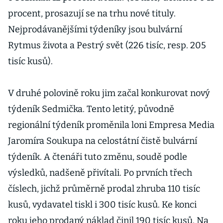
procent, prosazují se na trhu nové tituly.
Nejprodávanějšími týdeníky jsou bulvární
Rytmus života a Pestrý svět (226 tisíc, resp. 205
tisíc kusů).
V druhé polovině roku jim začal konkurovat nový
týdeník Sedmička. Tento letitý, původně
regionální týdeník proměnila loni Empresa Media
Jaromíra Soukupa na celostátní čistě bulvární
týdeník. A čtenáři tuto změnu, soudě podle
výsledků, nadšeně přivítali. Po prvních třech
číslech, jichž průměrně prodal zhruba 110 tisíc
kusů, vydavatel tiskl i 300 tisíc kusů. Ke konci
roku jeho prodaný náklad činil 190 tisíc kusů. Na