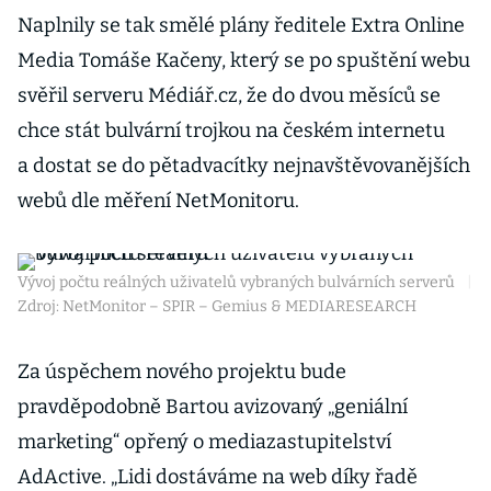
Naplnily se tak smělé plány ředitele Extra Online
Media Tomáše Kačeny, který se po spuštění webu
svěřil serveru Médiář.cz, že do dvou měsíců se
chce stát bulvární trojkou na českém internetu
a dostat se do pětadvacítky nejnavštěvovanějších
webů dle měření NetMonitoru.
Vývoj počtu reálných uživatelů vybraných bulvárních serverů
|
Zdroj: NetMonitor – SPIR – Gemius & MEDIARESEARCH
Za úspěchem nového projektu bude
pravděpodobně Bartou avizovaný „geniální
marketing“ opřený o mediazastupitelství
AdActive. „Lidi dostáváme na web díky řadě