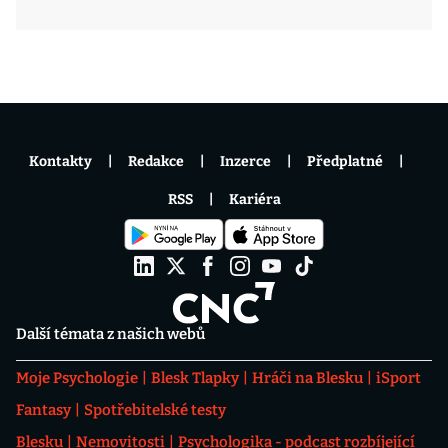
Kontakty
Redakce
Inzerce
Předplatné
RSS
Kariéra
Další témata z našich webů
Moje Psychologie
Blesk Tlapky
Hráči na Blesku
iSport
Fantasy
Spotřebitelské testy
Blesku
Nemovitosti
Psychologika - podcast rozbíjející