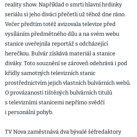
reality show. Například o smrti hlavní hrdinky
seriálu si jeho diváci přečetli už téhož dne ráno.
Večer předtím totéž avizovala televize před
vysíláním předmětného dílu a na svém webu
stanice uveřejnila reportáž s odcházející
herečkou. Bulvár získává materiál a stanice
diváky. Toto souznění se zároveň odehrává i pod
křídly samotných televizních stanic
prostřednictvím jejich vlastních bulvárních webů.
O provázanosti tištěných bulvárních titulů
s televizními stanicemi nepřímo svědčí
i personální pohyb.
TV Nova zaměstnává dva bývalé šéfredaktory