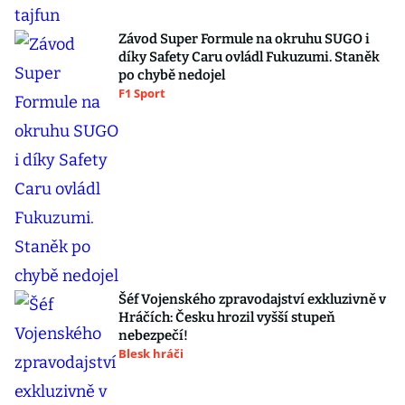
Závod Super Formule na okruhu SUGO i
díky Safety Caru ovládl Fukuzumi. Staněk
po chybě nedojel
F1 Sport
Šéf Vojenského zpravodajství exkluzivně v
Hráčích: Česku hrozil vyšší stupeň
nebezpečí!
Blesk hráči