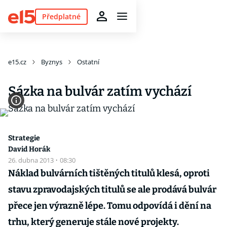
Předplatné
e15.cz
Byznys
Ostatní
Sázka na bulvár zatím vychází
Strategie
David Horák
26. dubna 2013
·
08:30
Náklad bulvárních tištěných titulů klesá, oproti
stavu zpravodajských titulů se ale prodává bulvár
přece jen výrazně lépe. Tomu odpovídá i dění na
trhu, který generuje stále nové projekty.