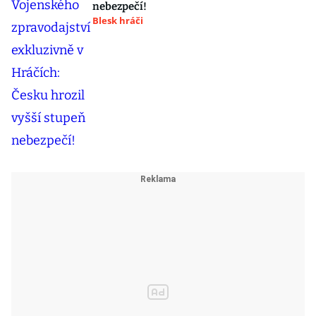
nebezpečí!
Blesk hráči