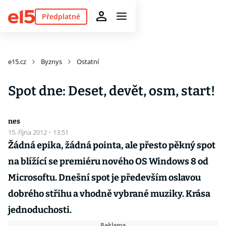
Předplatné
e15.cz
Byznys
Ostatní
Spot dne: Deset, devět, osm, start!
nes
15. října 2012
·
13:51
Žádná epika, žádná pointa, ale přesto pěkný spot
na blížící se premiéru nového OS Windows 8 od
Microsoftu. Dnešní spot je především oslavou
dobrého střihu a vhodně vybrané muziky. Krása
jednoduchosti.