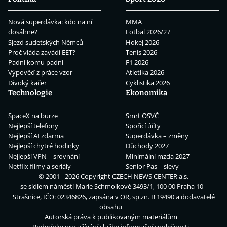
Nová superdávka: kdo na ní
MMA
dosáhne?
Fotbal 2026/27
Sjezd sudetských Němců
Hokej 2026
Proč vláda zavádí EET?
Tenis 2026
Padni komu padni
F1 2026
Výpověď z práce vzor
Atletika 2026
Divoký kačer
Cyklistika 2026
Technologie
Ekonomika
SpaceX na burze
Smrt OSVČ
Nejlepší telefony
Spořicí účty
Nejlepší AI zdarma
Superdávka – změny
Nejlepší chytré hodinky
Důchody 2027
Nejlepší VPN – srovnání
Minimální mzda 2027
Netflix filmy a seriály
Senior Pas – slevy
© 2001 - 2026 Copyright
CZECH NEWS CENTER a.s.
se sídlem náměstí Marie Schmolkové 3493/1, 100 00 Praha 10 -
Strašnice, IČO: 02346826, zapsána v OR, sp.zn. B 19490 a dodavatelé
obsahu
Autorská práva k publikovaným materiálům
Podmínky pro užívání služby informační společnosti