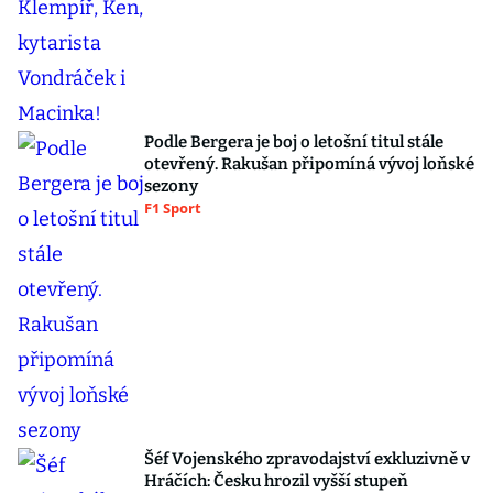
Podle Bergera je boj o letošní titul stále
otevřený. Rakušan připomíná vývoj loňské
sezony
F1 Sport
Šéf Vojenského zpravodajství exkluzivně v
Hráčích: Česku hrozil vyšší stupeň