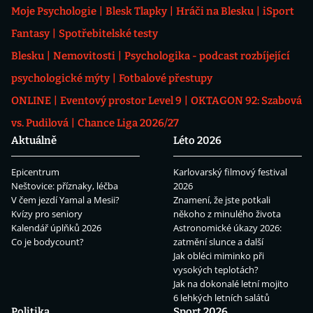
Moje Psychologie
Blesk Tlapky
Hráči na Blesku
iSport
Fantasy
Spotřebitelské testy
Blesku
Nemovitosti
Psychologika - podcast rozbíjející
psychologické mýty
Fotbalové přestupy
ONLINE
Eventový prostor Level 9
OKTAGON 92: Szabová
vs. Pudilová
Chance Liga 2026/27
Aktuálně
Léto 2026
Epicentrum
Karlovarský filmový festival
Neštovice: příznaky, léčba
2026
V čem jezdí Yamal a Mesii?
Znamení, že jste potkali
Kvízy pro seniory
někoho z minulého života
Kalendář úplňků 2026
Astronomické úkazy 2026:
Co je bodycount?
zatmění slunce a další
Jak obléci miminko při
vysokých teplotách?
Jak na dokonalé letní mojito
6 lehkých letních salátů
Politika
Sport 2026