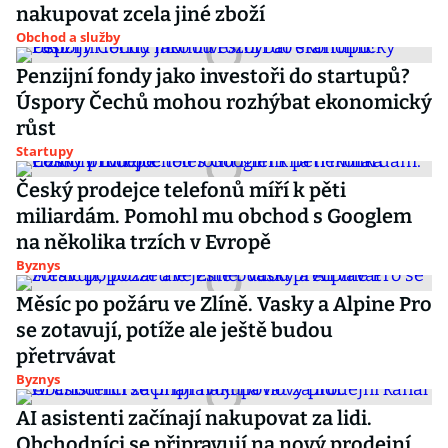
nakupovat zcela jiné zboží
Obchod a služby
Penzijní fondy jako investoři do startupů?
Úspory Čechů mohou rozhýbat ekonomický
růst
Startupy
Český prodejce telefonů míří k pěti
miliardám. Pomohl mu obchod s Googlem
na několika trzích v Evropě
Byznys
Měsíc po požáru ve Zlíně. Vasky a Alpine Pro
se zotavují, potíže ale ještě budou
přetrvávat
Byznys
AI asistenti začínají nakupovat za lidi.
Obchodníci se připravují na nový prodejní