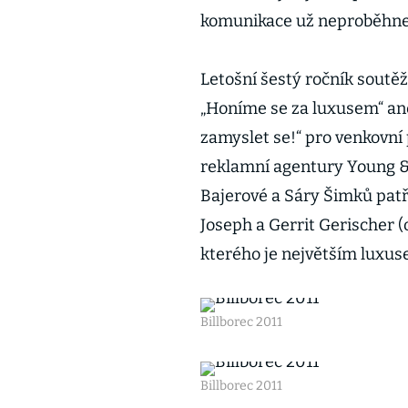
komunikace už neproběhne
Letošní šestý ročník soutě
„Honíme se za luxusem“ aneb
zamyslet se!“ pro venkovní
reklamní agentury Young 
Bajerové a Sáry Šimků patř
Joseph a Gerrit Gerischer 
kterého je největším luxu
Billborec 2011
Billborec 2011