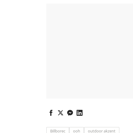
Billborec
ooh
outdoor akzent