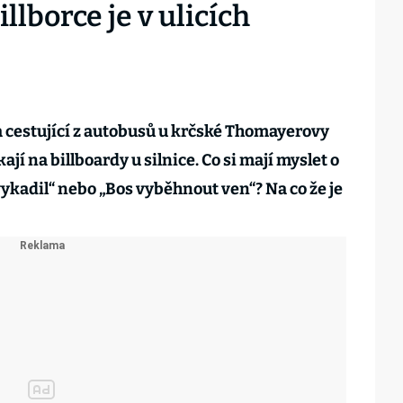
llborce je v ulicích
a cestující z autobusů u krčské Thomayerovy
 na billboardy u silnice. Co si mají myslet o
ykadil“ nebo „Bos vyběhnout ven“? Na co že je