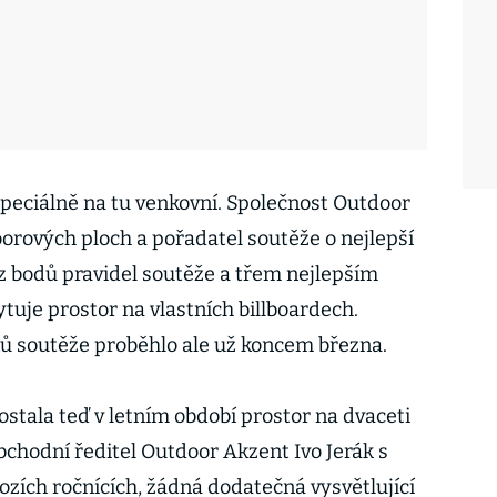
speciálně na tu venkovní. Společnost Outdoor
orových ploch a pořadatel soutěže o nejlepší
z bodů pravidel soutěže a třem nejlepším
tuje prostor na vlastních billboardech.
ů soutěže proběhlo ale už koncem března.
stala teď v letním období prostor na dvaceti
obchodní ředitel Outdoor Akzent Ivo Jerák s
hozích ročnících, žádná dodatečná vysvětlující