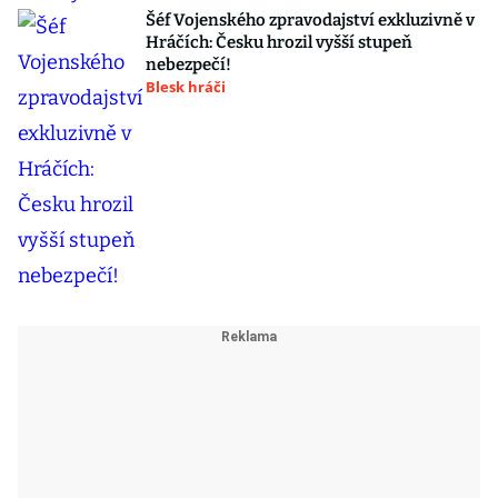
Šéf Vojenského zpravodajství exkluzivně v
Hráčích: Česku hrozil vyšší stupeň
nebezpečí!
Blesk hráči