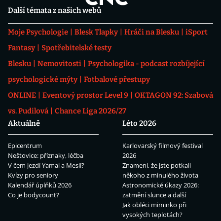
Další témata z našich webů
Moje Psychologie
Blesk Tlapky
Hráči na Blesku
iSport
Fantasy
Spotřebitelské testy
Blesku
Nemovitosti
Psychologika - podcast rozbíjející
psychologické mýty
Fotbalové přestupy
ONLINE
Eventový prostor Level 9
OKTAGON 92: Szabová
vs. Pudilová
Chance Liga 2026/27
Aktuálně
Léto 2026
Epicentrum
Karlovarský filmový festival
Neštovice: příznaky, léčba
2026
V čem jezdí Yamal a Mesii?
Znamení, že jste potkali
Kvízy pro seniory
někoho z minulého života
Kalendář úplňků 2026
Astronomické úkazy 2026:
Co je bodycount?
zatmění slunce a další
Jak obléci miminko při
vysokých teplotách?