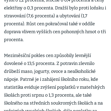
vyšší o 1,2 procenta, stočné o 0,4 procenta a ceny
elektřiny o 0,3 procenta. Dražší bylo proti loňsku i
stravování (7,6 procenta) a ubytování (1,7
procenta). Růst cen pokračoval také v oddíle
doprava vlivem vyšších cen pohonných hmot o tři
procenta.
Meziměsíční pokles cen způsobily levnější
dovolené o 13,5 procenta. Z potravin zlevnilo
drůbeží maso, jogurty, ovoce a nealkoholické
nápoje. Patrné je i zahájení školního roku, kde
statistika eviduje zvýšení poplatků v mateřských
školách proti srpnu o 1,3 procenta, ale také
školného na středních soukromých školách a na