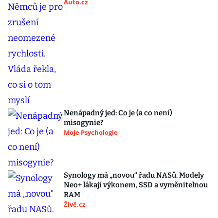
Auto.cz
Nenápadný jed: Co je (a co není)
misogynie?
Moje Psychologie
Synology má „novou“ řadu NASů. Modely
Neo+ lákají výkonem, SSD a vyměnitelnou
RAM
Živě.cz