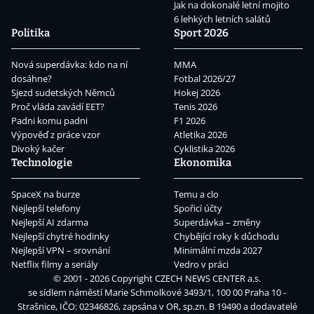
Jak na dokonalé letní mojito
6 lehkých letních salátů
Politika
Sport 2026
Nová superdávka: kdo na ní
MMA
dosáhne?
Fotbal 2026/27
Sjezd sudetských Němců
Hokej 2026
Proč vláda zavádí EET?
Tenis 2026
Padni komu padni
F1 2026
Výpověď z práce vzor
Atletika 2026
Divoký kačer
Cyklistika 2026
Technologie
Ekonomika
SpaceX na burze
Temu a clo
Nejlepší telefony
Spořicí účty
Nejlepší AI zdarma
Superdávka – změny
Nejlepší chytré hodinky
Chybějící roky k důchodu
Nejlepší VPN – srovnání
Minimální mzda 2027
Netflix filmy a seriály
Vedro v práci
© 2001 - 2026 Copyright
CZECH NEWS CENTER a.s.
se sídlem náměstí Marie Schmolkové 3493/1, 100 00 Praha 10 -
Strašnice, IČO: 02346826, zapsána v OR, sp.zn. B 19490 a dodavatelé