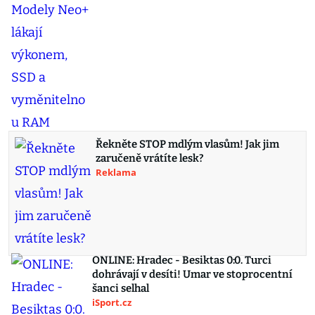
Řekněte STOP mdlým vlasům! Jak jim
zaručeně vrátíte lesk?
Reklama
ONLINE: Hradec - Besiktas 0:0. Turci
dohrávají v desíti! Umar ve stoprocentní
šanci selhal
iSport.cz