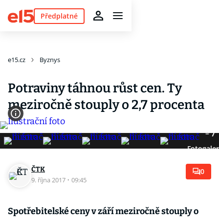
Předplatné
e15.cz
Byznys
Potraviny táhnou růst cen. Ty
meziročně stouply o 2,7 procenta
7
Fotogaler
ČTK
0
9. října 2017
·
09:45
Spotřebitelské ceny v září meziročně stouply o