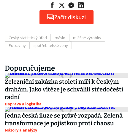
Začít diskuzi
Český statistický úřad
máslo
mléčné výrobky
Potraviny
spotřebitelské ceny
Doporučujeme
Železniční zakázka století míří k Českým
drahám. Jako vítěze je schválili středočeští
radní
Doprava a logistika
Jedna česká iluze se právě rozpadá. Zelená
transformace je pojistkou proti chaosu
Názory a analýzy