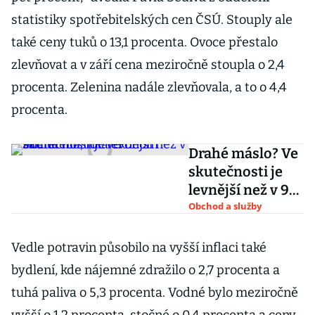
statistiky spotřebitelských cen ČSÚ. Stouply ale
také ceny tuků o 13,1 procenta. Ovoce přestalo
zlevňovat a v září cena meziročně stoupla o 2,4
procenta. Zelenina nadále zlevňovala, a to o 4,4
procenta.
Drahé máslo? Ve
skutečnosti je
levnější než v 90.
letech, říká
Obchod a služby
ekonom Michl
Vedle potravin působilo na vyšší inflaci také
bydlení, kde nájemné zdražilo o 2,7 procenta a
tuhá paliva o 5,3 procenta. Vodné bylo meziročně