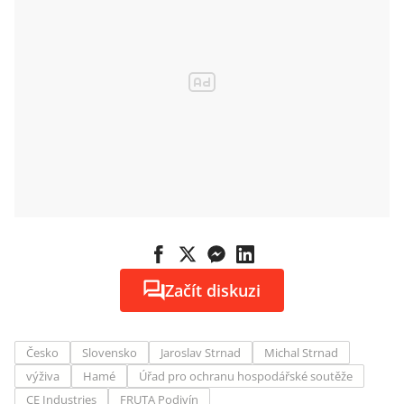
Začít diskuzi
Česko
Slovensko
Jaroslav Strnad
Michal Strnad
výživa
Hamé
Úřad pro ochranu hospodářské soutěže
CE Industries
FRUTA Podivín