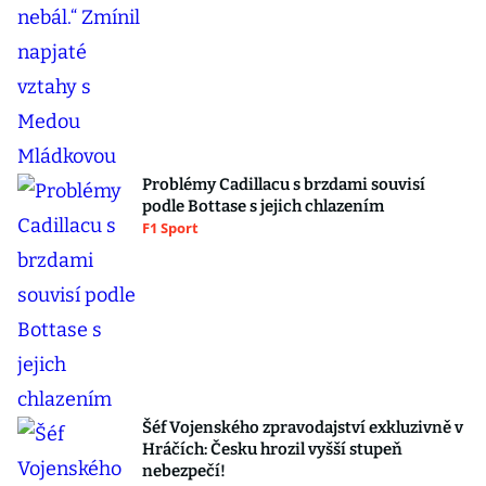
Problémy Cadillacu s brzdami souvisí
podle Bottase s jejich chlazením
F1 Sport
Šéf Vojenského zpravodajství exkluzivně v
Hráčích: Česku hrozil vyšší stupeň
nebezpečí!