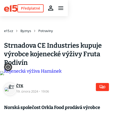
Předplatné
e15.cz
Byznys
Potraviny
Strnadova CE Industries kupuje
výrobce kojenecké výživy Fruta
Podivín
ČTK
0
19. února 2024
·
19:06
Norská společost Orkla Food prodává výrobce