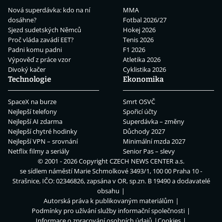
Nová superdávka: kdo na ní
MMA
dosáhne?
Fotbal 2026/27
Sjezd sudetských Němců
Hokej 2026
Proč vláda zavádí EET?
Tenis 2026
Padni komu padni
F1 2026
Výpověď z práce vzor
Atletika 2026
Divoký kačer
Cyklistika 2026
Technologie
Ekonomika
SpaceX na burze
Smrt OSVČ
Nejlepší telefony
Spořicí účty
Nejlepší AI zdarma
Superdávka – změny
Nejlepší chytré hodinky
Důchody 2027
Nejlepší VPN – srovnání
Minimální mzda 2027
Netflix filmy a seriály
Senior Pas – slevy
© 2001 - 2026 Copyright
CZECH NEWS CENTER a.s.
se sídlem náměstí Marie Schmolkové 3493/1, 100 00 Praha 10 -
Strašnice, IČO: 02346826, zapsána v OR, sp.zn. B 19490 a dodavatelé
obsahu
Autorská práva k publikovaným materiálům
Podmínky pro užívání služby informační společnosti
Informace o zpracování osobních údajů
Cookies