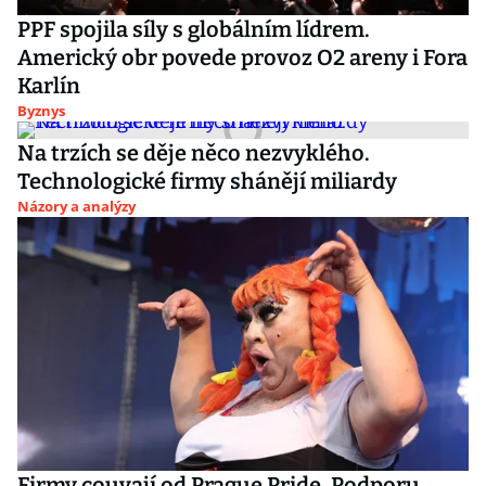
PPF spojila síly s globálním lídrem.
Americký obr povede provoz O2 areny i Fora
Karlín
Byznys
Na trzích se děje něco nezvyklého.
Technologické firmy shánějí miliardy
Názory a analýzy
Firmy couvají od Prague Pride. Podporu