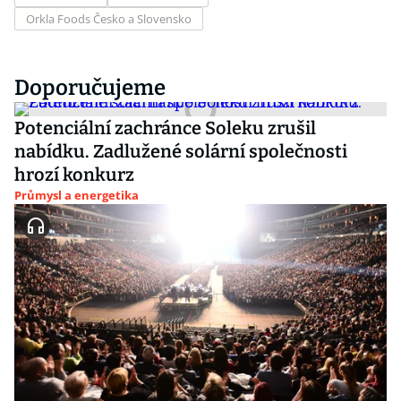
Orkla Foods Česko a Slovensko
Doporučujeme
Potenciální zachránce Soleku zrušil
nabídku. Zadlužené solární společnosti
hrozí konkurz
Průmysl a energetika