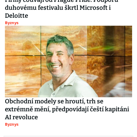
duhovému festivalu škrtl Microsoft i
Deloitte
Byznys
Obchodní modely se hroutí, trh se
extrémně mění, předpovídají čeští kapitáni
AI revoluce
Byznys