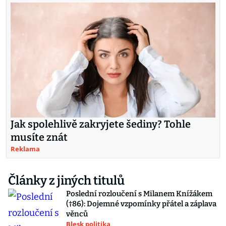
Jak spolehlivě zakryjete šediny? Tohle
musíte znát
Reklama
Články z jiných titulů
Poslední rozloučení s Milanem Knížákem
(†86): Dojemné vzpomínky přátel a záplava
věnců
Blesk politika