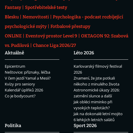
Fantasy
Spotřebitelské testy
Blesku
Nemovitosti
Psychologika - podcast rozbíjející
psychologické mýty
Fotbalové přestupy
ONLINE
Eventový prostor Level 9
OKTAGON 92: Szabová
vs. Pudilová
Chance Liga 2026/27
Aktuálně
Léto 2026
Epicentrum
Karlovarský filmový festival
Neštovice: příznaky, léčba
2026
V čem jezdí Yamal a Mesii?
Znamení, že jste potkali
Kvízy pro seniory
někoho z minulého života
Kalendář úplňků 2026
Astronomické úkazy 2026:
Co je bodycount?
zatmění slunce a další
Jak obléci miminko při
vysokých teplotách?
Jak na dokonalé letní mojito
6 lehkých letních salátů
Politika
Sport 2026