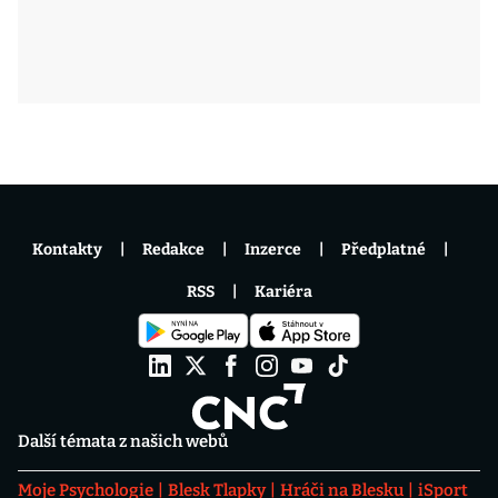
Kontakty
Redakce
Inzerce
Předplatné
RSS
Kariéra
Další témata z našich webů
Moje Psychologie
Blesk Tlapky
Hráči na Blesku
iSport