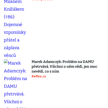
Marek Adamczyk: Problém na DAMU
přetrvává. Všichni o něm vědí, jen moc
nevědí, co s ním
Reflex.cz