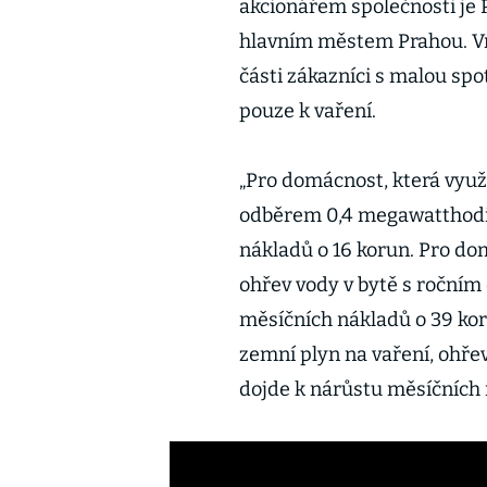
akcionářem společnosti je 
hlavním městem Prahou. Vrá
části zákazníci s malou spo
pouze k vaření.
„Pro domácnost, která využ
odběrem 0,4 megawatthodi
nákladů o 16 korun. Pro do
ohřev vody v bytě s roční
měsíčních nákladů o 39 kor
zemní plyn na vaření, ohře
dojde k nárůstu měsíčních n