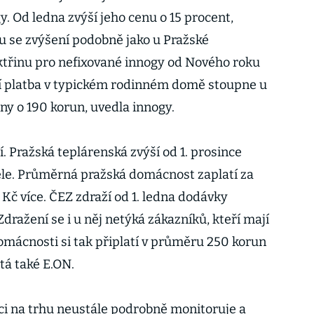
y. Od ledna zvýší jeho cenu o 15 procent,
u se zvýšení podobně jako u Pražské
ktřinu pro nefixované innogy od Nového roku
ní platba v typickém rodinném domě stoupne u
iny o 190 korun, uvedla innogy.
í. Pražská teplárenská zvýší od 1. prosince
ele. Průměrná pražská domácnost zaplatí za
Kč více. ČEZ zdraží od 1. ledna dodávky
Zdražení se i u něj netýká zákazníků, kteří mají
mácnosti si tak připlatí v průměru 250 korun
tá také E.ON.
ci na trhu neustále podrobně monitoruje a