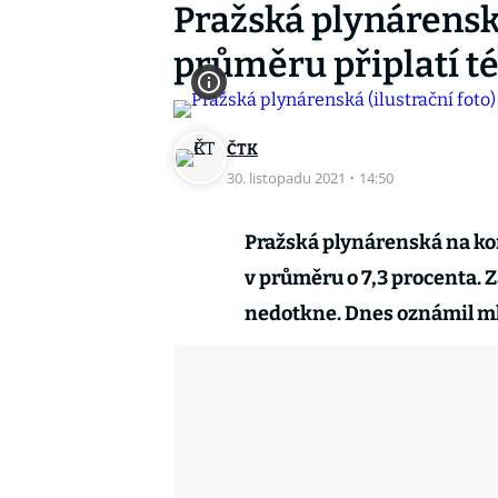
Pražská plynárenská
průměru připlatí t
ČTK
30. listopadu 2021
·
14:50
Pražská plynárenská na ko
v průměru o 7,3 procenta. 
nedotkne. Dnes oznámil ml