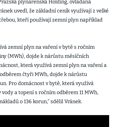
Pražská plynárenská Holding, ovládaná
nek uvedl, že základní ceník využívají z velké
třebou, kteří používají zemní plyn například
ívá zemní plyn na vaření v bytě s ročním
ny (MWh), dojde k nárůstu měsíčních
mácnost, která využívá zemní plyn na vaření a
m odběrem čtyři MWh, dojde k nárůstu
un. Pro domácnost v bytě, která využívá
v vody a topení s ročním odběrem 11 MWh,
ákladů o 136 korun,“ sdělil Vránek.