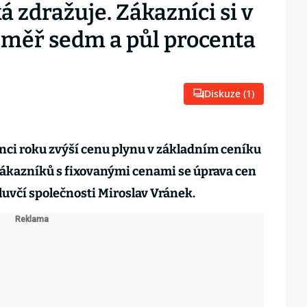
 zdražuje. Zákazníci si v
éměř sedm a půl procenta
Diskuze (
1
)
nci roku zvýší cenu plynu v základním ceníku
Zákazníků s fixovanými cenami se úprava cen
uvčí společnosti Miroslav Vránek.