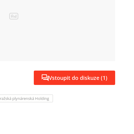
Vstoupit do diskuze (1)
ražská plynárenská Holding