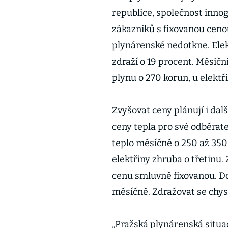
republice, společnost innog
zákazníků s fixovanou ceno
plynárenské nedotkne. Ele
zdraží o 19 procent. Měsíč
plynu o 270 korun, u elektř
Zvyšovat ceny plánují i dalš
ceny tepla pro své odběrat
teplo měsíčně o 250 až 350 
elektřiny zhruba o třetinu. 
cenu smluvně fixovanou. Do
měsíčně. Zdražovat se chys
„Pražská plynárenská situa