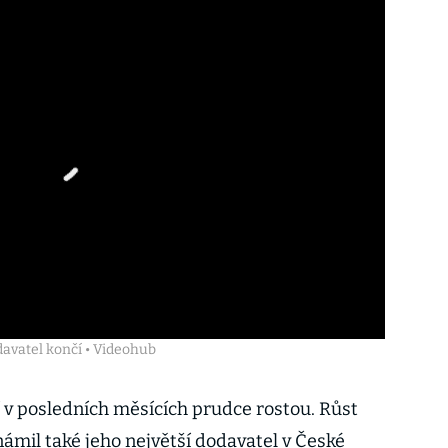
avatel končí • Videohub
 v posledních měsících prudce rostou. Růst
ámil také jeho největší dodavatel v České