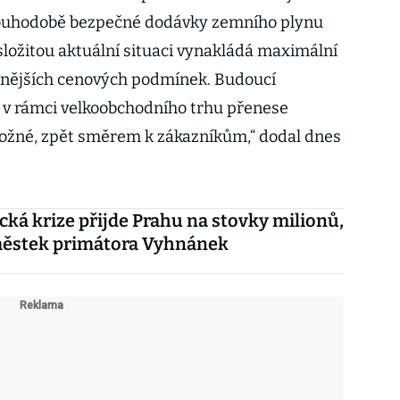
 dlouhodobě bezpečné dodávky zemního plynu
složitou aktuální situaci vynakládá maximální
hodnějších cenových podmínek. Budoucí
 v rámci velkoobchodního trhu přenese
ožné, zpět směrem k zákazníkům,“ dodal dnes
cká krize přijde Prahu na stovky milionů,
městek primátora Vyhnánek