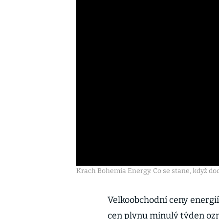
Krach Bohemia Energy: Co se stane, když dod
Velkoobchodní ceny energií
cen plynu minulý týden ozn