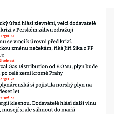
cký úřad hlásí zlevnění, velcí dodavatelé
 krizi v Perském zálivu zdražují
nergetika
nu se vrací k úrovni před krizí.
kou změnu nečekám, říká Jiří Sika z PP
ce
žitelnosti
zal Gas Distribution od E.ONu, plyn bude
 po celé zemi kromě Prahy
nergetika
plynárenská si pojistila norský plyn na
deset let
nergetika
rgií klesnou. Dodavatelé hlásí další vlnu
, musejí si ale sáhnout do marží