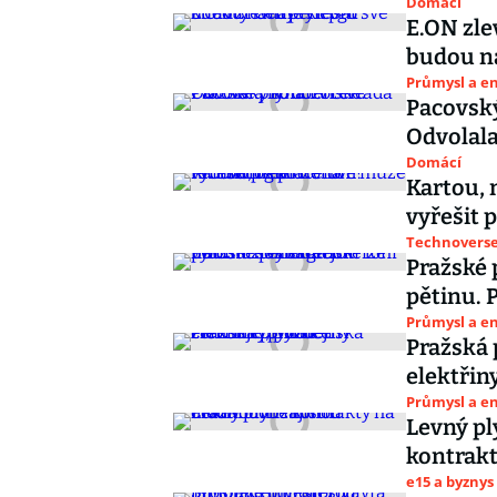
Domácí
E.ON zle
budou na
Průmysl a e
Pacovský
Odvolala
Domácí
Kartou, 
vyřešit 
Technoverse 
Pražské 
pětinu. 
Průmysl a e
Pražská 
elektřin
Průmysl a e
Levný p
kontrak
e15 a byznys