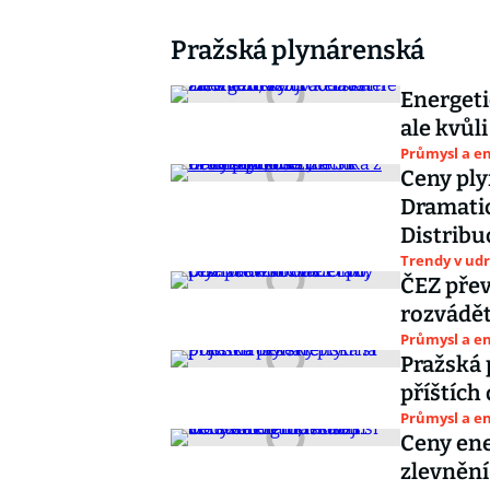
Pražská plynárenská
Energeti
ale kvůli
Průmysl a e
Ceny ply
Dramatic
Distribu
Trendy v udr
ČEZ přev
rozvádět
Průmysl a e
Pražská 
příštích 
Průmysl a e
Ceny ene
zlevnění