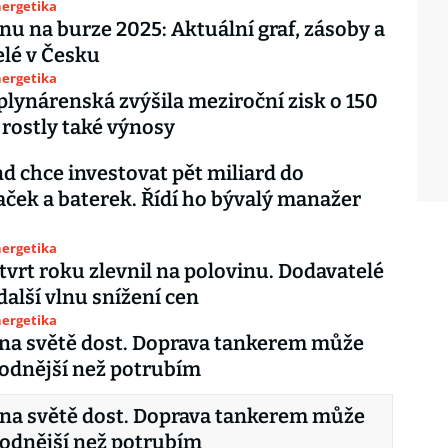
nergetika
nu na burze 2025: Aktuální graf, zásoby a
lé v Česku
nergetika
plynárenská zvýšila meziroční zisk o 150
 rostly také výnosy
d chce investovat pět miliard do
ček a baterek. Řídí ho bývalý manažer
nergetika
čtvrt roku zlevnil na polovinu. Dodavatelé
další vlnu snížení cen
nergetika
 na světě dost. Doprava tankerem může
hodnější než potrubím
 na světě dost. Doprava tankerem může
hodnější než potrubím