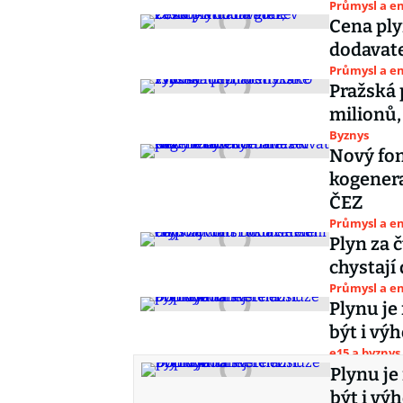
Průmysl a e
Cena ply
dodavate
Průmysl a e
Pražská 
milionů,
Byznys
Nový fon
kogenera
ČEZ
Průmysl a e
Plyn za 
chystají 
Průmysl a e
Plynu je
být i vý
e15 a byznys
Plynu je
být i vý