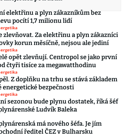
ní elektřinu a plyn zákazníkům bez
levu pocítí 1,7 milionu lidí
nergetika
 zlevňovat. Za elektřinu a plyn zákazníci
tovky korun měsíčně, nejsou ale jediní
nergetika
lé opět zlevňují. Centropol se jako první
od čtyři tisíce za megawatthodinu
nergetika
ěl. Z doplňku na trhu se stává základem
 energetické bezpečnosti
nergetika
ní sezonou bude plynu dostatek, říká šéf
plynárenské Ludvík Baleka
plynárenská má nového šéfa. Je jím
bchodní ředitel ČEZ v Bulharsku