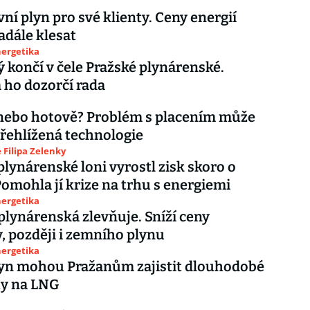
vní plyn pro své klienty. Ceny energií
dále klesat
nergetika
 končí v čele Pražské plynárenské.
 ho dozorčí rada
nebo hotově? Problém s placením může
přehlížená technologie
Filipa Zelenky
plynárenské loni vyrostl zisk skoro o
Pomohla jí krize na trhu s energiemi
nergetika
plynárenská zlevňuje. Sníží ceny
y, později i zemního plynu
nergetika
lyn mohou Pražanům zajistit dlouhodobé
ty na LNG