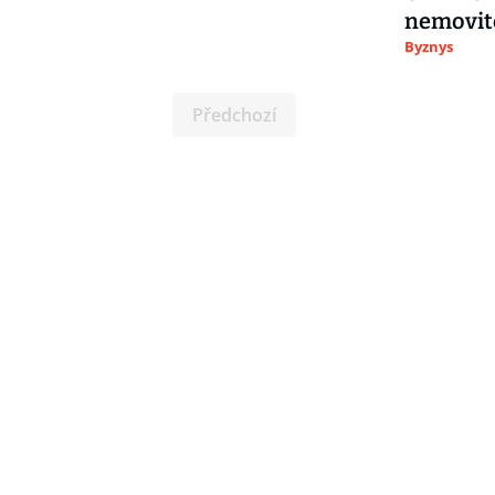
nemovito
Byznys
Předchozí