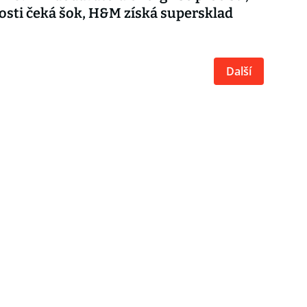
sti čeká šok, H&M získá supersklad
Další