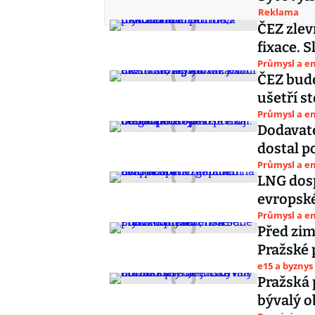
Reklama
ČEZ zlev
fixace. S
Průmysl a e
ČEZ bude
ušetří s
Průmysl a e
Dodavate
dostal p
Průmysl a e
LNG dosp
evropské
Průmysl a e
Před zim
Pražské 
e15 a byznys
Pražská 
bývalý o