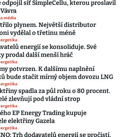
 odpojil síť SimpleCellu, kterou proslavil
 Vávra
 a média
třilo plynem. Největší distributor
oni vydělal o třetinu méně
nergetika
vatelů energií se konsoliduje. Své
y prodal další menší hráč
nergetika
my potvrzen. K dalšímu naplnění
ků bude stačit mírný objem dovozu LNG
nergetika
ktřiny spadla za půl roku o 80 procent.
lé zlevňují pod vládní strop
nergetika
ého EP Energy Trading kupuje
le elektřiny Gazela
nergetika
: Trh dodavatelů energií se pročistí,