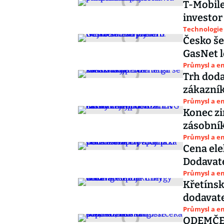
T-Mobile
investor
Technologie
Česko še
GasNet l
Průmysl a e
Trh doda
zákazník
Průmysl a e
Konec zi
zásobní
Průmysl a e
Cena ele
Dodavate
Průmysl a e
Křetínsk
dodavate
Průmysl a e
ODEMČENO