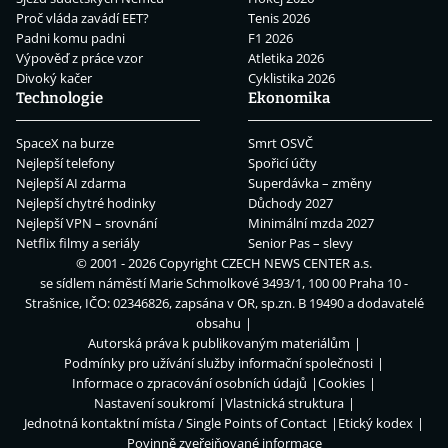
Proč vláda zavádí EET?
Tenis 2026
Padni komu padni
F1 2026
Výpověď z práce vzor
Atletika 2026
Divoký kačer
Cyklistika 2026
Technologie
Ekonomika
SpaceX na burze
Smrt OSVČ
Nejlepší telefony
Spořicí účty
Nejlepší AI zdarma
Superdávka – změny
Nejlepší chytré hodinky
Důchody 2027
Nejlepší VPN – srovnání
Minimální mzda 2027
Netflix filmy a seriály
Senior Pas – slevy
© 2001 - 2026 Copyright
CZECH NEWS CENTER a.s.
se sídlem náměstí Marie Schmolkové 3493/1, 100 00 Praha 10 -
Strašnice, IČO: 02346826, zapsána v OR, sp.zn. B 19490 a dodavatelé
obsahu
Autorská práva k publikovaným materiálům
Podmínky pro užívání služby informační společnosti
Informace o zpracování osobních údajů
Cookies
Nastavení soukromí
Vlastnická struktura
Jednotná kontaktní místa / Single Points of Contact
Etický kodex
Povinně zveřejňované informace