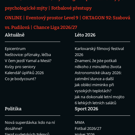
psychologické mýty
Fotbalové přestupy
ONLINE
Eventový prostor Level 9
OKTAGON 92: Szabová
vs. Pudilová
Chance Liga 2026/27
Aktuálně
Léto 2026
Epicentrum
Karlovarský filmový festival
Neštovice: příznaky, léčba
2026
V čem jezdí Yamal a Mesii?
Znamení, že jste potkali
Kvízy pro seniory
někoho z minulého života
Kalendář úplňků 2026
Astronomické úkazy 2026:
Co je bodycount?
zatmění slunce a další
Jak obléci miminko při
vysokých teplotách?
Jak na dokonalé letní mojito
6 lehkých letních salátů
Politika
Sport 2026
Nová superdávka: kdo na ní
MMA
dosáhne?
Fotbal 2026/27
Sjezd sudetských Němců
Hokej 2026