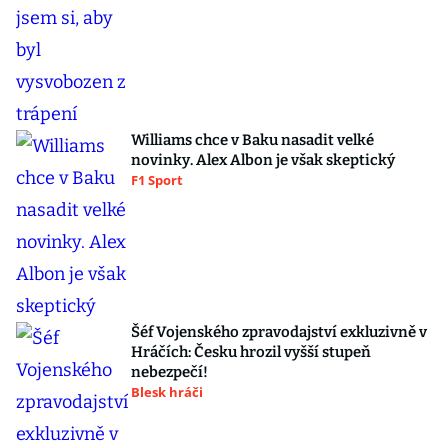
Williams chce v Baku nasadit velké
novinky. Alex Albon je však skeptický
F1 Sport
Šéf Vojenského zpravodajství exkluzivně v
Hráčích: Česku hrozil vyšší stupeň
nebezpečí!
Blesk hráči