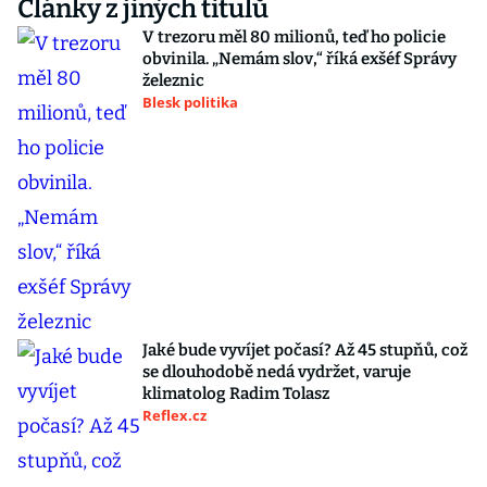
Články z jiných titulů
V trezoru měl 80 milionů, teď ho policie
obvinila. „Nemám slov,“ říká exšéf Správy
železnic
Blesk politika
Jaké bude vyvíjet počasí? Až 45 stupňů, což
se dlouhodobě nedá vydržet, varuje
klimatolog Radim Tolasz
Reflex.cz