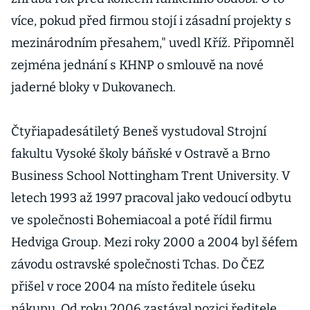
více, pokud před firmou stojí i zásadní projekty s
mezinárodním přesahem," uvedl Kříž. Připomněl
zejména jednání s KHNP o smlouvě na nové
jaderné bloky v Dukovanech.
Čtyřiapadesátiletý Beneš vystudoval Strojní
fakultu Vysoké školy báňské v Ostravě a Brno
Business School Nottingham Trent University. V
letech 1993 až 1997 pracoval jako vedoucí odbytu
ve společnosti Bohemiacoal a poté řídil firmu
Hedviga Group. Mezi roky 2000 a 2004 byl šéfem
závodu ostravské společnosti Tchas. Do ČEZ
přišel v roce 2004 na místo ředitele úseku
nákupu. Od roku 2006 zastával pozici ředitele