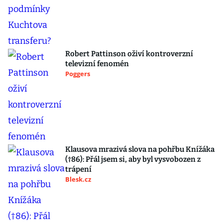
Robert Pattinson oživí kontroverzní
televizní fenomén
Poggers
Klausova mrazivá slova na pohřbu Knížáka
(†86): Přál jsem si, aby byl vysvobozen z
trápení
Blesk.cz