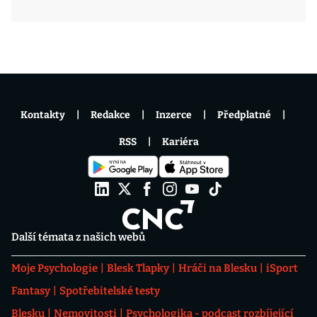
Kontakty
Redakce
Inzerce
Předplatné
RSS
Kariéra
Další témata z našich webů
Moje Psychologie
Blesk Tlapky
Hráči na Blesku
iSport
Fantasy
Spotřebitelské testy
Blesku
Nemovitosti
Psychologika - podcast rozbíjející