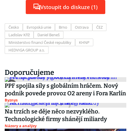
Vstoupit do diskuze (1)
Česko
Evropská unie
Brno
Ostrava
ČEZ
Ladislav Kříž
Daniel Beneš
Ministerstvo financí České republiky
KHNP
HEDVIGA GROUP a.s.
Doporučujeme
PPF spojila síly s globálním hráčem. Nový
podnik povede provoz O2 areny i Fora Karlín
Byznys
Na trzích se děje něco nezvyklého.
Technologické firmy shánějí miliardy
Názory a analýzy