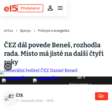
Předplatné
e15.cz
Byznys
Průmysl a energetika
ČEZ dál povede Beneš, rozhodla
rada. Místo má jisté na další čtyři
roky
3
Fotogalerie
ČTK
1
11. listopadu 2024
·
18:02