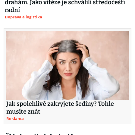
drahám. Jako vítěze je schválili středočeští
radní
Doprava a logistika
Jak spolehlivě zakryjete šediny? Tohle
musíte znát
Reklama