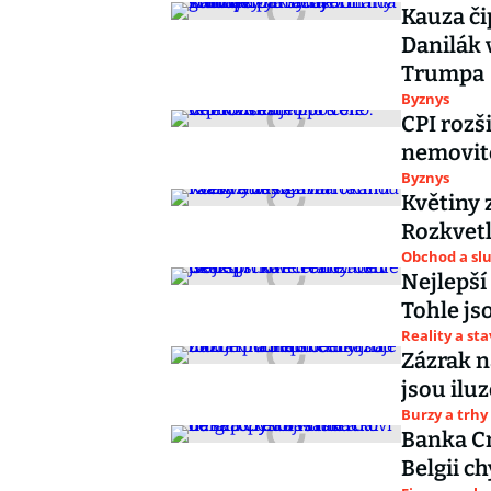
Kauza či
Danilák 
Trumpa
Byznys
CPI rozši
nemovito
Byznys
Květiny 
Rozkvetl
Obchod a sl
Nejlepší
Tohle js
Reality a st
Zázrak n
jsou ilu
Burzy a trhy
Banka Cr
Belgii c