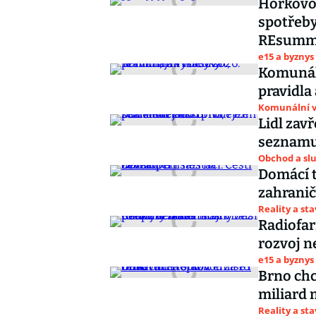
Horkovo
spotřeby
REsumm
e15 a byznys
Komunáln
pravidla
Komunální v
Lidl zav
seznamu 
Obchod a sl
Domácí t
zahranič
Reality a st
Radiofar
rozvoj n
e15 a byznys
Brno chc
miliard 
Reality a st