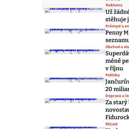
Reklama
Už žádné
stěhuje j
Průmysl a e
Penny Ma
seznamu 
Obchod a sl
Superdáv
méně pen
v říjnu
Politika
Jančurův
20 milia
Doprava a lo
Za starý 
novostav
Fiduroc
REcast