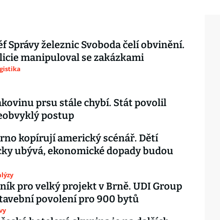
éf Správy železnic Svoboda čelí obvinění.
licie manipuloval se zakázkami
gistika
akovinu prsu stále chybí. Stát povolil
eobvyklý postup
Brno kopírují americký scénář. Dětí
cky ubývá, ekonomické dopady budou
lýzy
lník pro velký projekt v Brně. UDI Group
stavební povolení pro 900 bytů
vy