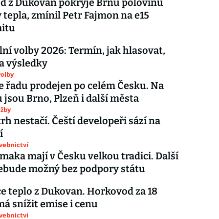
d z Dukovan pokryje Brnu polovinu
 tepla, zmínil Petr Fajmon na e15
itu
í volby 2026: Termín, jak hlasovat,
 a výsledky
olby
ře řadu prodejen po celém Česku. Na
jsou Brno, Plzeň i další města
užby
rh nestačí. Čeští developeři sází na
í
avebnictví
maka mají v Česku velkou tradici. Další
ebude možný bez podpory státu
e teplo z Dukovan. Horkovod za 18
má snížit emise i cenu
avebnictví