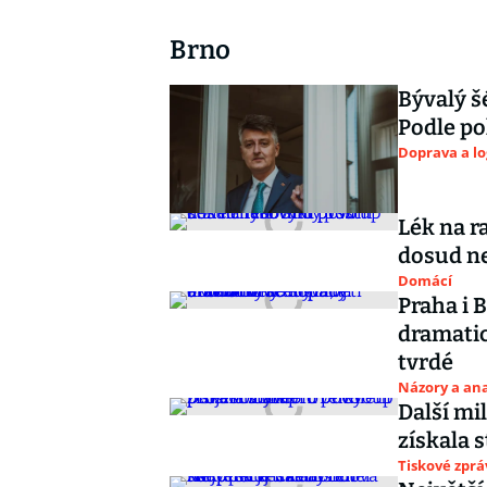
Brno
Bývalý š
Podle po
Doprava a lo
Lék na r
dosud n
Domácí
Praha i 
dramati
tvrdé
Názory a ana
Další mi
získala 
Tiskové zprá