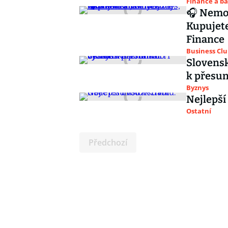
Finance a b
🎧 Nemov
Kupujete
Finance
Business Cl
Slovensk
k přesu
Byznys
Nejlepší
Ostatní
Předchozí