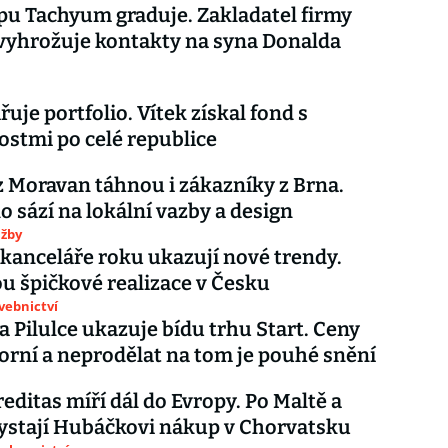
pu Tachyum graduje. Zakladatel firmy
vyhrožuje kontakty na syna Donalda
řuje portfolio. Vítek získal fond s
stmi po celé republice
z Moravan táhnou i zákazníky z Brna.
o sází na lokální vazby a design
užby
 kanceláře roku ukazují nové trendy.
ou špičkové realizace v Česku
avebnictví
a Pilulce ukazuje bídu trhu Start. Ceny
zorní a neprodělat na tom je pouhé snění
editas míří dál do Evropy. Po Maltě a
hystají Hubáčkovi nákup v Chorvatsku