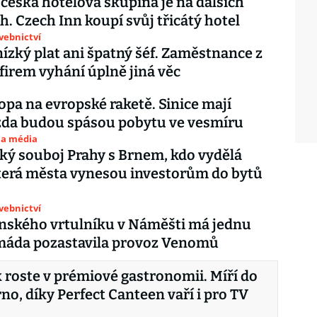
 česká hotelová skupina je na dalších
. Czech Inn koupí svůj třicátý hotel
avebnictví
nízký plat ani špatný šéf. Zaměstnance z
firem vyhání úplně jiná věc
opa na evropské raketě. Sinice mají
zda budou spásou pobytu ve vesmíru
 a média
ký souboj Prahy s Brnem, kdo vydělá
terá města vynesou investorům do bytů
avebnictví
nského vrtulníku v Náměšti má jednu
rmáda pozastavila provoz Venomů
roste v prémiové gastronomii. Míří do
no, díky Perfect Canteen vaří i pro TV