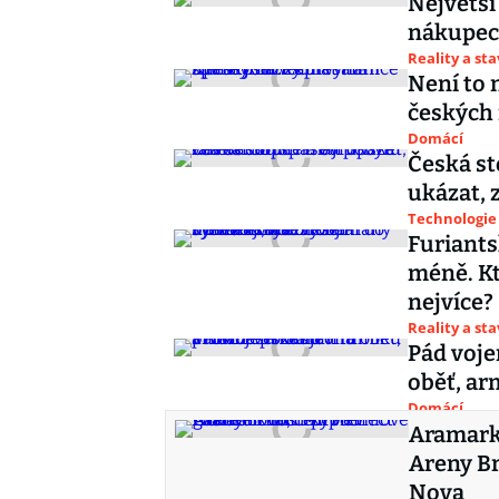
Největší
nákupech
Reality a st
Není to 
českých 
Domácí
Česká st
ukázat, 
Technologie
Furiants
méně. K
nejvíce?
Reality a st
Pád voje
oběť, a
Domácí
Aramark 
Areny Br
Nova