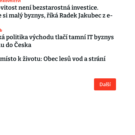
ankovnictví
itost není bezstarostná investice.
 si malý byznys, říká Radek Jakubec z e-
ub
á politika východu tlačí tamní IT byznys
nu do Česka
 místo k životu: Obec lesů vod a strání
Další