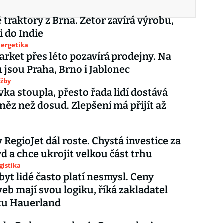
 traktory z Brna. Zetor zavírá výrobu,
i do Indie
nergetika
rket přes léto pozavírá prodejny. Na
jsou Praha, Brno i Jablonec
užby
ka stoupla, přesto řada lidí dostává
ěz než dosud. Zlepšení má přijít až
 RegioJet dál roste. Chystá investice za
rd a chce ukrojit velkou část trhu
gistika
byt lidé často platí nesmysl. Ceny
eb mají svou logiku, říká zakladatel
ku Hauerland