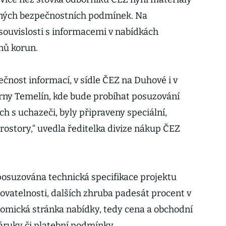
sných bezpečnostních podmínek. Na
souvislosti s informacemi v nabídkách
nů korun.
čnost informací, v sídle ČEZ na Duhové i v
rny Temelín, kde bude probíhat posuzování
ch s uchazeči, byly připraveny speciální,
story,“ uvedla ředitelka divize nákup ČEZ
osuzována technická specifikace projektu
ovatelnosti, dalších zhruba padesát procent v
omická stránka nabídky, tedy cena a obchodní
áruky či platební podmínky.