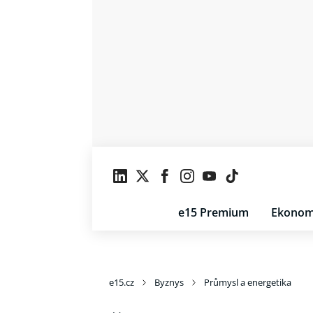
e15 Premium
Ekonom
e15.cz
Byznys
Průmysl a energetika