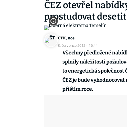
ČEZ otevřel nabídk
prostudovat desetit
,
ČTK
nos
3. července 2012
·
16:44
Všechny předložené nabídk
splnily náležitosti požad
to energetická společnost 
ČEZ je bude vyhodnocovat n
příštím roce.