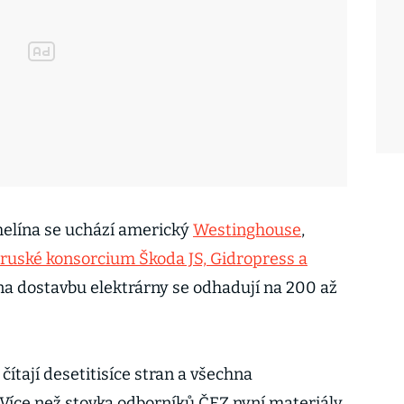
elína se uchází americký
Westinghouse
,
ruské konsorcium Škoda JS, Gidropress a
na dostavbu elektrárny se odhadují na 200 až
čítají desetitisíce stran a všechna
 Více než stovka odborníků ČEZ nyní materiály