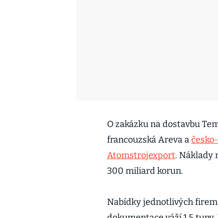
O zakázku na dostavbu Tem
francouzská Areva a
česko-
Atomstrojexport
. Náklady 
300 miliard korun.
Nabídky jednotlivých firem 
dokumentace váží 1,5 tuny.