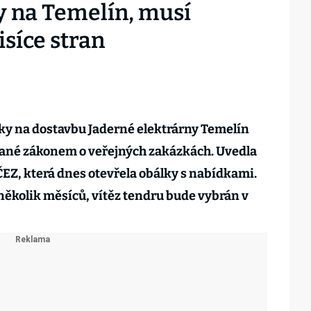
y na Temelín, musí
isíce stran
y na dostavbu Jaderné elektrárny Temelín
ované zákonem o veřejných zakázkách. Uvedla
ČEZ, která dnes otevřela obálky s nabídkami.
ěkolik měsíců, vítěz tendru bude vybrán v