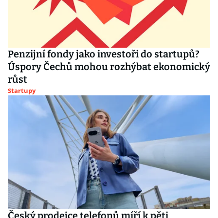
Penzijní fondy jako investoři do startupů?
Úspory Čechů mohou rozhýbat ekonomický
růst
Startupy
Český prodejce telefonů míří k pěti