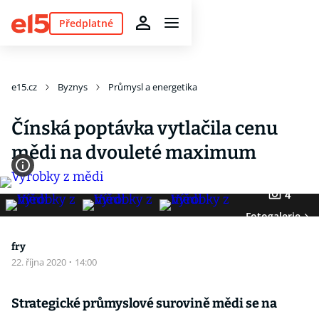
Předplatné
e15.cz
Byznys
Průmysl a energetika
Čínská poptávka vytlačila cenu
mědi na dvouleté maximum
4
Fotogalerie
fry
22. října 2020
·
14:00
Strategické průmyslové surovině mědi se na