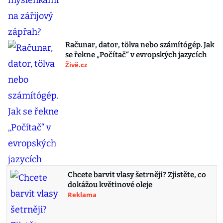
Računar, dator, tölva nebo számítógép. Jak
se řekne „Počítač“ v evropských jazycích
Živě.cz
Chcete barvit vlasy šetrněji? Zjistěte, co
dokážou květinové oleje
Reklama