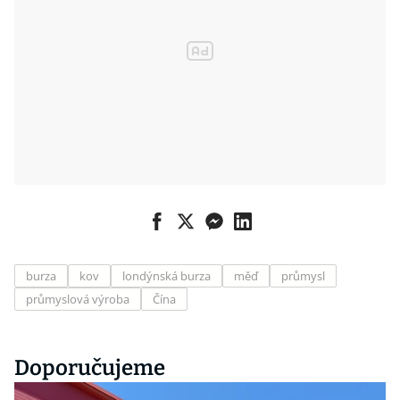
burza
kov
londýnská burza
měď
průmysl
průmyslová výroba
Čína
Doporučujeme