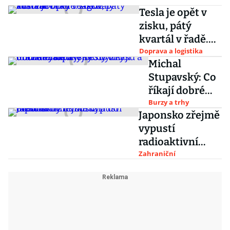
Tesla je opět v
zisku, pátý
kvartál v řadě.
Akcie
Doprava a logistika
Michal
automobilky
Stupavský: Co
reagovaly
říkají dobré
růstem
výsledky Tesly
Burzy a trhy
Japonsko zřejmě
o udržitelnosti
vypustí
jejího byznysu
radioaktivní
a drahotě akcií
vodu z
Zahraniční
elektrárny
Fukušima do
oceánu