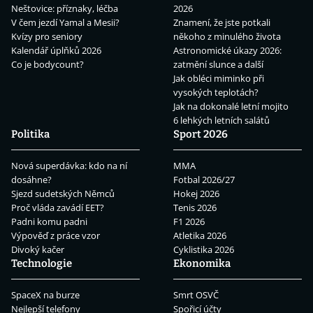
Neštovice: příznaky, léčba
2026
V čem jezdí Yamal a Mesii?
Znamení, že jste potkali
Kvízy pro seniory
někoho z minulého života
Kalendář úplňků 2026
Astronomické úkazy 2026:
Co je bodycount?
zatmění slunce a další
Jak obléci miminko při
vysokých teplotách?
Jak na dokonalé letní mojito
6 lehkých letních salátů
Politika
Sport 2026
Nová superdávka: kdo na ní
MMA
dosáhne?
Fotbal 2026/27
Sjezd sudetských Němců
Hokej 2026
Proč vláda zavádí EET?
Tenis 2026
Padni komu padni
F1 2026
Výpověď z práce vzor
Atletika 2026
Divoký kačer
Cyklistika 2026
Technologie
Ekonomika
SpaceX na burze
Smrt OSVČ
Nejlepší telefony
Spořicí účty