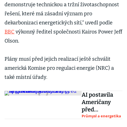
demonstruje technickou a tržní životaschopnost
řešení, které má zásadní význam pro
dekarbonizaci energetických sítí,“ uvedl podle
BBC
výkonný ředitel společnosti Kairos Power Jeff
Olson.
Plány musí před jejich realizací ještě schválit
americká Komise pro regulaci energie (NRC) a
také místní úřady.
AI postavila
Američany
před
bezprecedentn
Průmysl a energetika
í výzvu: