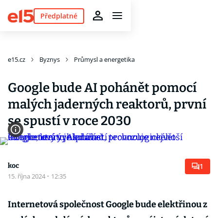
Předplatné
e15.cz
Byznys
Průmysl a energetika
Google bude AI pohánět pomocí
malých jaderných reaktorů, první
se spustí v roce 2030
koc
1
15. října 2024
·
12:35
Internetová společnost Google bude elektřinou z