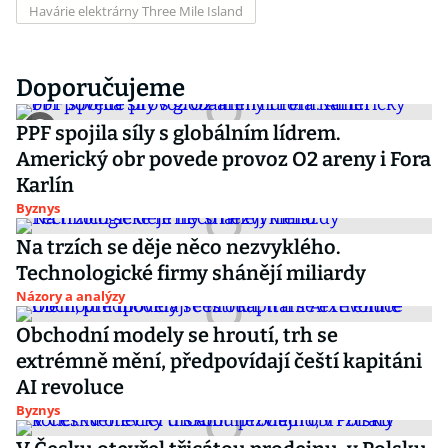
Havárie elektrárny Three Mile Island
Doporučujeme
PPF spojila síly s globálním lídrem.
Americký obr povede provoz O2 areny i Fora
Karlín
Byznys
Na trzích se děje něco nezvyklého.
Technologické firmy shánějí miliardy
Názory a analýzy
Obchodní modely se hroutí, trh se
extrémně mění, předpovídají čeští kapitáni
AI revoluce
Byznys