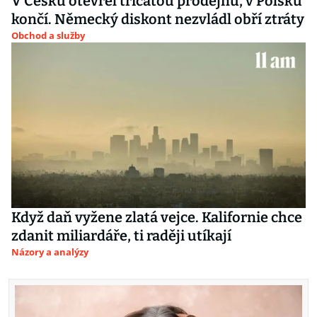
V Česku otevřel třicátou prodejnu, v Polsku
končí. Německý diskont nezvládl obří ztráty
Obchod a služby
Když daň vyžene zlatá vejce. Kalifornie chce
zdanit miliardáře, ti raději utíkají
Názory a analýzy