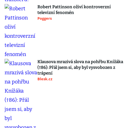
Robert Pattinson oživí kontroverzní
televizní fenomén
Poggers
Klausova mrazivá slova na pohřbu Knížáka
(†86): Přál jsem si, aby byl vysvobozen z
trápení
Blesk.cz