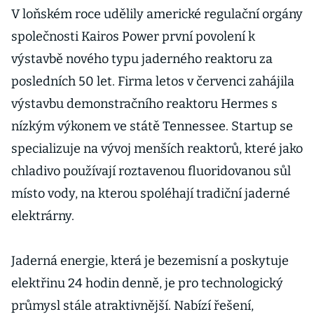
bezpečně
V loňském roce udělily americké regulační orgány
zprovoznit
společnosti Kairos Power první povolení k
roky spící
výstavbě nového typu jaderného reaktoru za
reaktory
posledních 50 let. Firma letos v červenci zahájila
výstavbu demonstračního reaktoru Hermes s
nízkým výkonem ve státě Tennessee. Startup se
specializuje na vývoj menších reaktorů, které jako
chladivo používají roztavenou fluoridovanou sůl
místo vody, na kterou spoléhají tradiční jaderné
elektrárny.
Jaderná energie, která je bezemisní a poskytuje
elektřinu 24 hodin denně, je pro technologický
průmysl stále atraktivnější. Nabízí řešení,