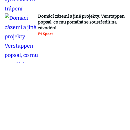
Domácí zázemí a jiné projekty. Verstappen
popsal, co mu pomáhá se soustředit na
závodění
F1 Sport
Šéf Vojenského zpravodajství exkluzivně v
Hráčích: Česku hrozil vyšší stupeň
nebezpečí!
Blesk hráči