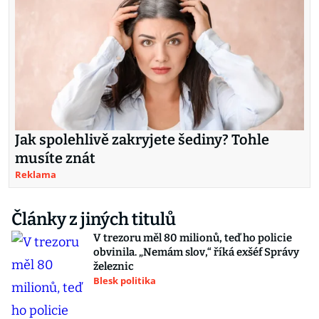
Jak spolehlivě zakryjete šediny? Tohle
musíte znát
Reklama
Články z jiných titulů
V trezoru měl 80 milionů, teď ho policie
obvinila. „Nemám slov,“ říká exšéf Správy
železnic
Blesk politika