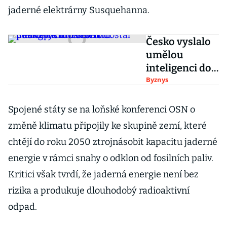
jaderné elektrárny Susquehanna.
Česko vyslalo
umělou
inteligenci do
vesmíru.
Byznys
Startup z Brna
na to dostal
Spojené státy se na loňské konferenci OSN o
peníze od
změně klimatu připojily ke skupině zemí, které
investorů
chtějí do roku 2050 ztrojnásobit kapacitu jaderné
energie v rámci snahy o odklon od fosilních paliv.
Kritici však tvrdí, že jaderná energie není bez
rizika a produkuje dlouhodobý radioaktivní
odpad.