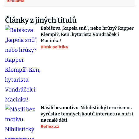
Reklama
Články z jiných titulů
Babišova „kapela snů“, nebo hrůzy? Rapper
Klempíř, Ken, kytarista Vondráček i
Macinka!
Blesk politika
Násilí bez motivu. Nihilistický terorismus
vyrůstá z temných koutů internetu a míří i
na malé děti
Reflex.cz