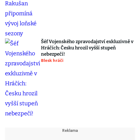
Šéf Vojenského zpravodajství exkluzivně v
Hráčích: Česku hrozil vyšší stupeň
nebezpečí!
Blesk hráči