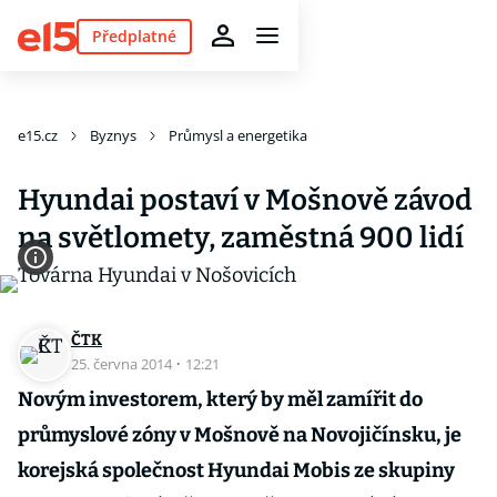
Předplatné
e15.cz
Byznys
Průmysl a energetika
Hyundai postaví v Mošnově závod
na světlomety, zaměstná 900 lidí
ČTK
25. června 2014
·
12:21
Novým investorem, který by měl zamířit do
průmyslové zóny v Mošnově na Novojičínsku, je
korejská společnost Hyundai Mobis ze skupiny