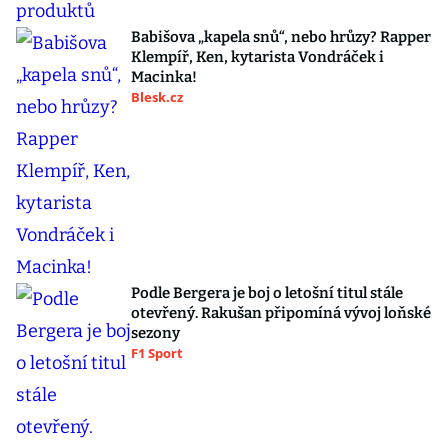
Babišova „kapela snů“, nebo hrůzy? Rapper
Klempíř, Ken, kytarista Vondráček i
Macinka!
Blesk.cz
Podle Bergera je boj o letošní titul stále
otevřený. Rakušan připomíná vývoj loňské
sezony
F1 Sport