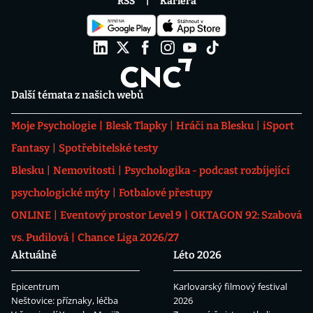
RSS
Kariéra
Další témata z našich webů
Moje Psychologie
Blesk Tlapky
Hráči na Blesku
iSport
Fantasy
Spotřebitelské testy
Blesku
Nemovitosti
Psychologika - podcast rozbíjející
psychologické mýty
Fotbalové přestupy
ONLINE
Eventový prostor Level 9
OKTAGON 92: Szabová
vs. Pudilová
Chance Liga 2026/27
Aktuálně
Léto 2026
Epicentrum
Karlovarský filmový festival
Neštovice: příznaky, léčba
2026