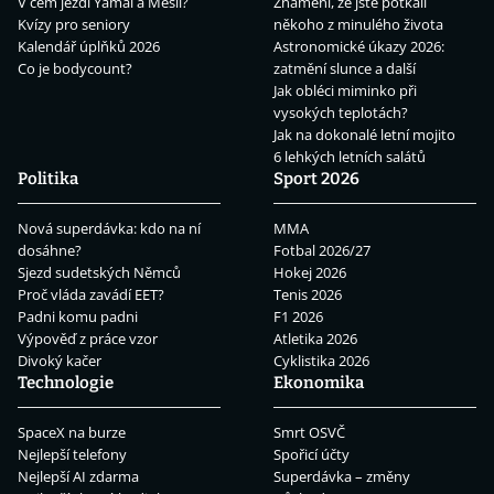
V čem jezdí Yamal a Mesii?
Znamení, že jste potkali
Kvízy pro seniory
někoho z minulého života
Kalendář úplňků 2026
Astronomické úkazy 2026:
Co je bodycount?
zatmění slunce a další
Jak obléci miminko při
vysokých teplotách?
Jak na dokonalé letní mojito
6 lehkých letních salátů
Politika
Sport 2026
Nová superdávka: kdo na ní
MMA
dosáhne?
Fotbal 2026/27
Sjezd sudetských Němců
Hokej 2026
Proč vláda zavádí EET?
Tenis 2026
Padni komu padni
F1 2026
Výpověď z práce vzor
Atletika 2026
Divoký kačer
Cyklistika 2026
Technologie
Ekonomika
SpaceX na burze
Smrt OSVČ
Nejlepší telefony
Spořicí účty
Nejlepší AI zdarma
Superdávka – změny