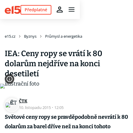
Předplatné
e15.cz
Byznys
Průmysl a energetika
IEA: Ceny ropy se vrátí k 80
dolarům nejdříve na konci
desetiletí
ČTK
10. listopadu 2015
·
12:05
Světové ceny ropy se pravděpodobně nevrátí k 80
dolarům za barel dříve než na konci tohoto