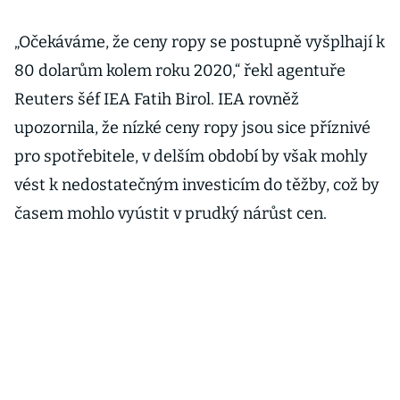
„Očekáváme, že ceny ropy se postupně vyšplhají k
80 dolarům kolem roku 2020,“ řekl agentuře
Reuters šéf IEA Fatih Birol. IEA rovněž
upozornila, že nízké ceny ropy jsou sice příznivé
pro spotřebitele, v delším období by však mohly
vést k nedostatečným investicím do těžby, což by
časem mohlo vyústit v prudký nárůst cen.