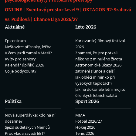
ONLINE
Eventový prostor Level 9
OKTAGON 92: Szabová
vs. Pudilová
Chance Liga 2026/27
Aktuálně
Léto 2026
Epicentrum
Karlovarský filmový festival
Neštovice: příznaky, léčba
2026
V čem jezdí Yamal a Mesii?
Znamení, že jste potkali
Kvízy pro seniory
někoho z minulého života
Kalendář úplňků 2026
Astronomické úkazy 2026:
Co je bodycount?
zatmění slunce a další
Jak obléci miminko při
vysokých teplotách?
Jak na dokonalé letní mojito
6 lehkých letních salátů
Politika
Sport 2026
Nová superdávka: kdo na ní
MMA
dosáhne?
Fotbal 2026/27
Sjezd sudetských Němců
Hokej 2026
Proč vláda zavádí EET?
Tenis 2026