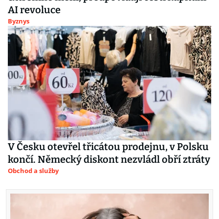
AI revoluce
Byznys
V Česku otevřel třicátou prodejnu, v Polsku
končí. Německý diskont nezvládl obří ztráty
Obchod a služby