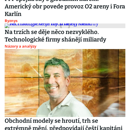
Americký obr povede provoz O2 areny i Fora
Karlín
Byznys
Na trzích se děje něco nezvyklého.
Technologické firmy shánějí miliardy
Názory a analýzy
Obchodní modely se hroutí, trh se
extrémně mění, předpovídají čeští kapitáni