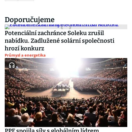
Doporučujeme
Potenciální zachránce Soleku zrušil
nabídku. Zadlužené solární společnosti
hrozí konkurz
Průmysl a energetika
PPF spojila síly s globálním lídrem.