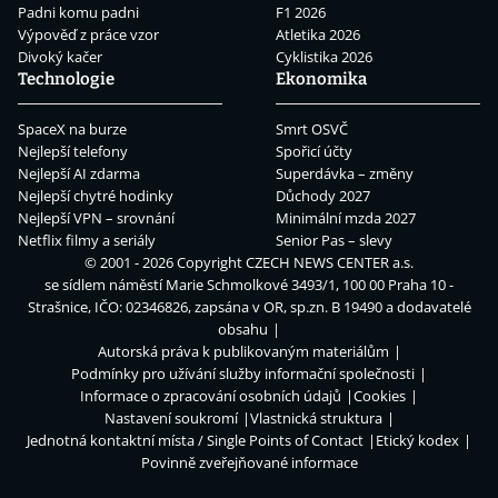
Padni komu padni
F1 2026
Výpověď z práce vzor
Atletika 2026
Divoký kačer
Cyklistika 2026
Technologie
Ekonomika
SpaceX na burze
Smrt OSVČ
Nejlepší telefony
Spořicí účty
Nejlepší AI zdarma
Superdávka – změny
Nejlepší chytré hodinky
Důchody 2027
Nejlepší VPN – srovnání
Minimální mzda 2027
Netflix filmy a seriály
Senior Pas – slevy
© 2001 - 2026 Copyright
CZECH NEWS CENTER a.s.
se sídlem náměstí Marie Schmolkové 3493/1, 100 00 Praha 10 -
Strašnice, IČO: 02346826, zapsána v OR, sp.zn. B 19490 a dodavatelé
obsahu
Autorská práva k publikovaným materiálům
Podmínky pro užívání služby informační společnosti
Informace o zpracování osobních údajů
Cookies
Nastavení soukromí
Vlastnická struktura
Jednotná kontaktní místa / Single Points of Contact
Etický kodex
Povinně zveřejňované informace