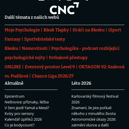
Další témata z našich webů
Moje Psychologie
Blesk Tlapky
Hráči na Blesku
iSport
Fantasy
Spotřebitelské testy
Blesku
Nemovitosti
Psychologika - podcast rozbíjející
psychologické mýty
Fotbalové přestupy
ONLINE
Eventový prostor Level 9
OKTAGON 92: Szabová
vs. Pudilová
Chance Liga 2026/27
Aktuálně
Léto 2026
Epicentrum
Karlovarský filmový festival
Neštovice: příznaky, léčba
2026
V čem jezdí Yamal a Mesii?
Znamení, že jste potkali
Kvízy pro seniory
někoho z minulého života
Kalendář úplňků 2026
Astronomické úkazy 2026:
Co je bodycount?
zatmění slunce a další