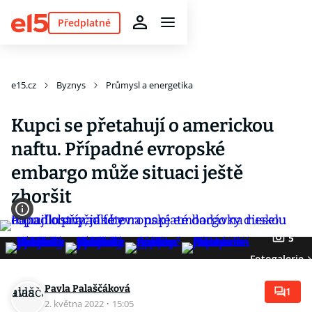
Předplatné
e15.cz
Byznys
Průmysl a energetika
Kupci se přetahují o americkou
naftu. Případné evropské
embargo může situaci ještě
zhoršit
5
Fotogalerie
Pavla Palaščáková
1
2. května 2022
·
15:05