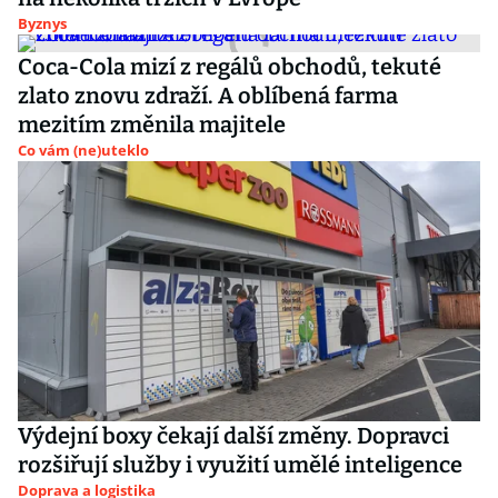
Byznys
Coca-Cola mizí z regálů obchodů, tekuté
zlato znovu zdraží. A oblíbená farma
mezitím změnila majitele
Co vám (ne)uteklo
Výdejní boxy čekají další změny. Dopravci
rozšiřují služby i využití umělé inteligence
Doprava a logistika