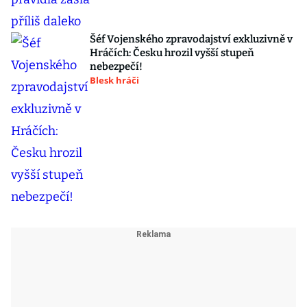
Šéf Vojenského zpravodajství exkluzivně v
Hráčích: Česku hrozil vyšší stupeň
nebezpečí!
Blesk hráči