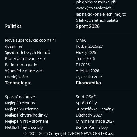
Jak obléci miminko při
vysokých teplotách?
Jak na dokonalé letní mojito
6 lehkých letních salátů
Politika
Sport 2026
Nová superdávka: kdo na ní
MMA
dosáhne?
Fotbal 2026/27
Sjezd sudetských Němců
Hokej 2026
Proč vláda zavádí EET?
Tenis 2026
Padni komu padni
F1 2026
Výpověď z práce vzor
Atletika 2026
Divoký kačer
Cyklistika 2026
Technologie
Ekonomika
SpaceX na burze
Smrt OSVČ
Nejlepší telefony
Spořicí účty
Nejlepší AI zdarma
Superdávka – změny
Nejlepší chytré hodinky
Důchody 2027
Nejlepší VPN – srovnání
Minimální mzda 2027
Netflix filmy a seriály
Senior Pas – slevy
© 2001 - 2026 Copyright
CZECH NEWS CENTER a.s.