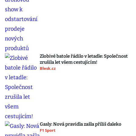
Zlobivé batole řádilo v letadle: Společnost
zrušila let všem cestujícím!
Blesk.cz
Gasly: Nová pravidla zašla příliš daleko
F1 Sport