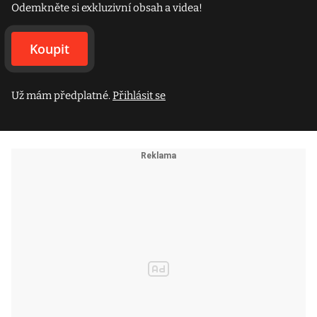
Odemkněte si exkluzivní obsah a videa!
Koupit
Už mám předplatné.
Přihlásit se