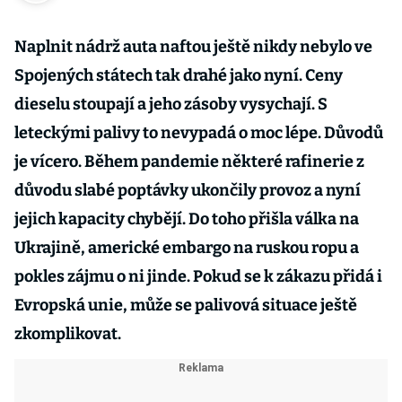
Naplnit nádrž auta naftou ještě nikdy nebylo ve
Spojených státech tak drahé jako nyní. Ceny
dieselu stoupají a jeho zásoby vysychají. S
leteckými palivy to nevypadá o moc lépe. Důvodů
je vícero. Během pandemie některé rafinerie z
důvodu slabé poptávky ukončily provoz a nyní
jejich kapacity chybějí. Do toho přišla válka na
Ukrajině, americké embargo na ruskou ropu a
pokles zájmu o ni jinde. Pokud se k zákazu přidá i
Evropská unie, může se palivová situace ještě
zkomplikovat.