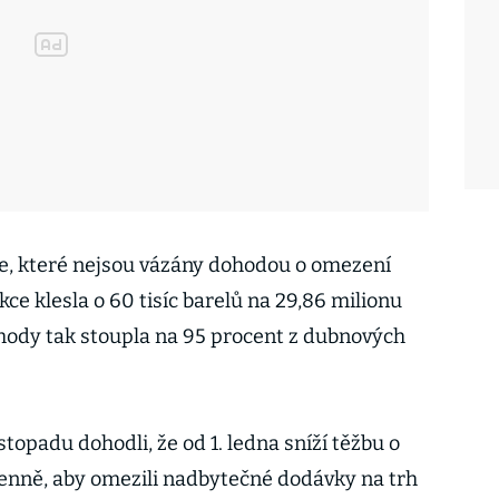
ie, které nejsou vázány dohodou o omezení
ce klesla o 60 tisíc barelů na 29,86 milionu
hody tak stoupla na 95 procent z dubnových
opadu dohodli, že od 1. ledna sníží těžbu o
denně, aby omezili nadbytečné dodávky na trh