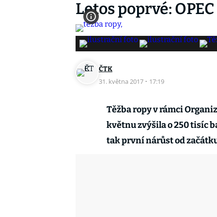
Letos poprvé: OPEC 
ČTK
31. května 2017
·
17:19
Těžba ropy v rámci Organiz
květnu zvýšila o 250 tisíc 
tak první nárůst od začátk