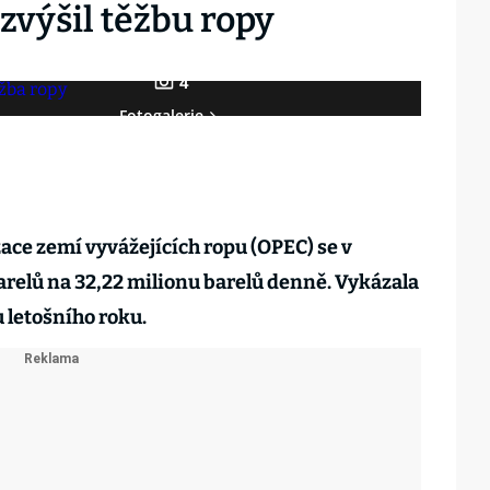
zvýšil těžbu ropy
4
Fotogalerie
ace zemí vyvážejících ropu (OPEC) se v
barelů na 32,22 milionu barelů denně. Vykázala
u letošního roku.