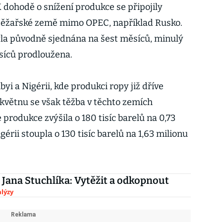
K dohodě o snížení produkce se připojily
těžařské země mimo OPEC, například Rusko.
la původně sjednána na šest měsíců, minulý
síců prodloužena.
yi a Nigérii, kde produkci ropy již dříve
V květnu se však těžba v těchto zemích
e produkce zvýšila o 180 tisíc barelů na 0,73
érii stoupla o 130 tisíc barelů na 1,63 milionu
 Jana Stuchlíka: Vytěžit a odkopnout
lýzy