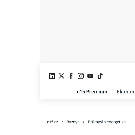
e15 Premium
Ekonom
e15.cz
Byznys
Průmysl a energetika