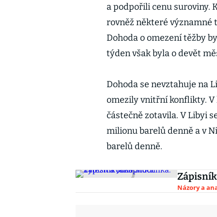
a podpořili cenu suroviny. 
rovněž některé významné 
Dohoda o omezení těžby by
týden však byla o devět mě
Dohoda se nevztahuje na Lib
omezily vnitřní konflikty. 
částečně zotavila. V Libyi s
milionu barelů denně a v Nig
barelů denně.
Zápisník
Názory a ana