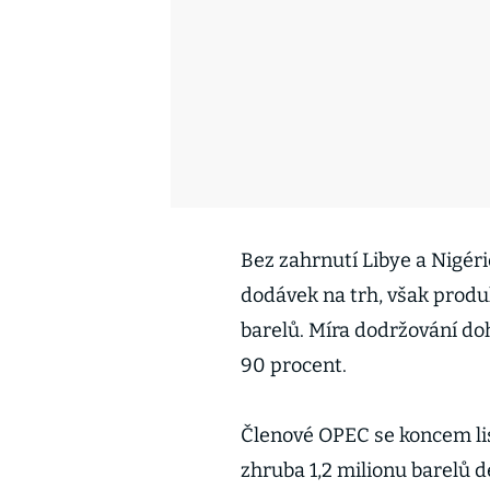
Bez zahrnutí Libye a Nigér
dodávek na trh, však produk
barelů. Míra dodržování do
90 procent.
Členové OPEC se koncem list
zhruba 1,2 milionu barelů 