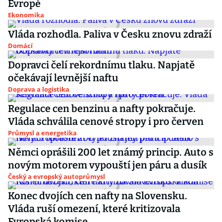
Evropě
Ekonomika
Vláda rozhodla. Paliva v Česku znovu zdraží
Domácí
Dopravci čelí rekordnímu tlaku. Napjatě
očekávají levnější naftu
Doprava a logistika
Regulace cen benzinu a nafty pokračuje.
Vláda schválila cenové stropy i pro červen
Průmysl a energetika
Němci oprášili 200 let známý princip. Auto s
novým motorem vypouští jen páru a dusík
Český a evropský autoprůmysl
Konec dvojích cen nafty na Slovensku.
Vláda ruší omezení, které kritizovala
Evropská komise