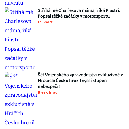
Stříhá mě Charlesova máma, říká Piastri.
Popsal těžké začátky v motorsportu
F1 Sport
Šéf Vojenského zpravodajství exkluzivně v
Hráčích: Česku hrozil vyšší stupeň
nebezpečí!
Blesk hráči