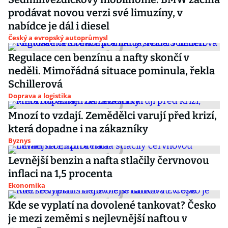
prodávat novou verzi své limuzíny, v
nabídce je dál i diesel
Český a evropský autoprůmysl
Regulace cen benzínu a nafty skončí v
neděli. Mimořádná situace pominula, řekla
Schillerová
Doprava a logistika
Mnozí to vzdají. Zemědělci varují před krizí,
která dopadne i na zákazníky
Byznys
Levnější benzin a nafta stlačily červnovou
inflaci na 1,5 procenta
Ekonomika
Kde se vyplatí na dovolené tankovat? Česko
je mezi zeměmi s nejlevnější naftou v