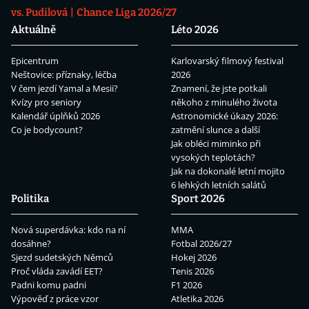
vs. Pudilová
Chance Liga 2026/27
Aktuálně
Léto 2026
Epicentrum
Karlovarský filmový festival
Neštovice: příznaky, léčba
2026
V čem jezdí Yamal a Mesii?
Znamení, že jste potkali
Kvízy pro seniory
někoho z minulého života
Kalendář úplňků 2026
Astronomické úkazy 2026:
Co je bodycount?
zatmění slunce a další
Jak obléci miminko při
vysokých teplotách?
Jak na dokonalé letní mojito
6 lehkých letních salátů
Politika
Sport 2026
Nová superdávka: kdo na ní
MMA
dosáhne?
Fotbal 2026/27
Sjezd sudetských Němců
Hokej 2026
Proč vláda zavádí EET?
Tenis 2026
Padni komu padni
F1 2026
Výpověď z práce vzor
Atletika 2026