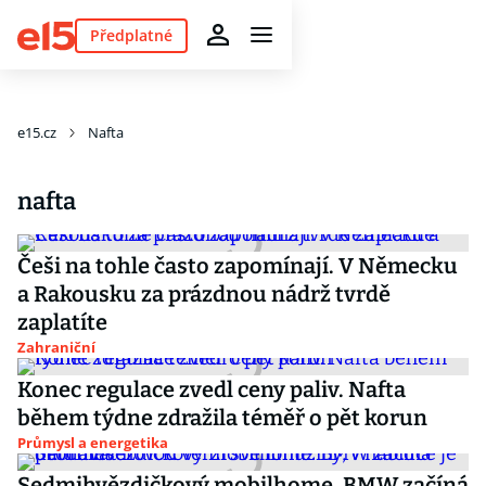
Předplatné
e15.cz
Nafta
nafta
Češi na tohle často zapomínají. V Německu
a Rakousku za prázdnou nádrž tvrdě
zaplatíte
Zahraniční
Konec regulace zvedl ceny paliv. Nafta
během týdne zdražila téměř o pět korun
Průmysl a energetika
Sedmihvězdičkový mobilhome. BMW začíná