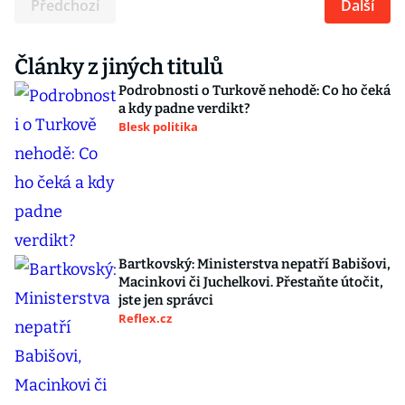
Předchozí
Další
Články z jiných titulů
Podrobnosti o Turkově nehodě: Co ho čeká
a kdy padne verdikt?
Blesk politika
Bartkovský: Ministerstva nepatří Babišovi,
Macinkovi či Juchelkovi. Přestaňte útočit,
jste jen správci
Reflex.cz