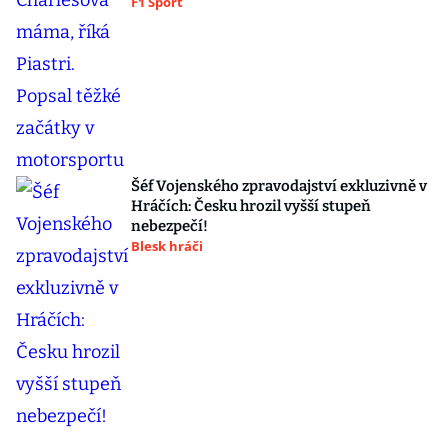
F1 Sport
Šéf Vojenského zpravodajství exkluzivně v
Hráčích: Česku hrozil vyšší stupeň
nebezpečí!
Blesk hráči