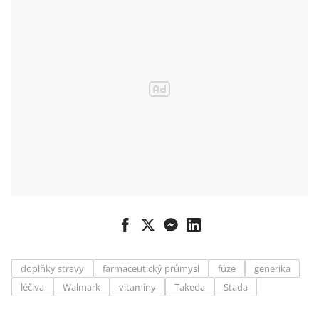
britskou
společnost
Shire
doplňky stravy
farmaceutický průmysl
fúze
generika
léčiva
Walmark
vitamíny
Takeda
Stada