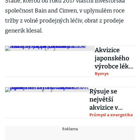
Stadě, kterou od roku 2017 vlastní investorská
společnost Bain and Cinven, v uplynulém roce
tržby z volně prodejných léčiv, obrat z prodeje
generik klesal.
Akvizice
japonského
výrobce léků
patří k
Byznys
nejdražším v
historii:
Rýsuje se
koupě
největší
farmaceutick
akvizice v
é Shire vyšla
japonské
Průmysl a energetika
na 1,3 bilionu
historii. Takeda
převezme