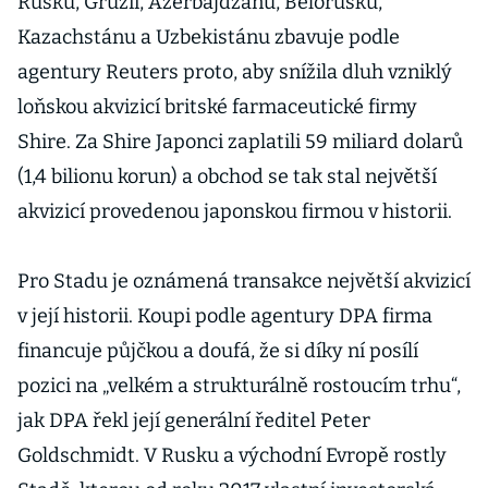
Rusku, Gruzii, Ázerbajdžánu, Bělorusku,
Kazachstánu a Uzbekistánu zbavuje podle
agentury Reuters proto, aby snížila dluh vzniklý
loňskou akvizicí britské farmaceutické firmy
Shire. Za Shire Japonci zaplatili 59 miliard dolarů
(1,4 bilionu korun) a obchod se tak stal největší
akvizicí provedenou japonskou firmou v historii.
Pro Stadu je oznámená transakce největší akvizicí
v její historii. Koupi podle agentury DPA firma
financuje půjčkou a doufá, že si díky ní posílí
pozici na „velkém a strukturálně rostoucím trhu“,
jak DPA řekl její generální ředitel Peter
Goldschmidt. V Rusku a východní Evropě rostly