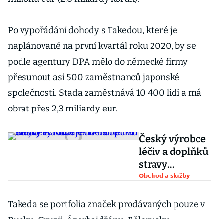
Po vypořádání dohody s Takedou, které je
naplánované na první kvartál roku 2020, by se
podle agentury DPA mělo do německé firmy
přesunout asi 500 zaměstnanců japonské
společnosti. Stada zaměstnává 10 400 lidí a má
obrat přes 2,3 miliardy eur.
Český výrobce
léčiv a doplňků
stravy
Walmark
Obchod a služby
změní majitele.
Kupuje ho
Takeda se portfolia značek prodávaných pouze v
německá Stada