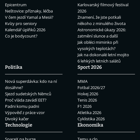
Epicentrum
Karlovarský filmový festival
Neštovice: příznaky, léčba
2026
V čem jezdí Yamal a Mesii?
Znamení, že jste potkali
Kvízy pro seniory
někoho z minulého života
Kalendář úplňků 2026
Astronomické úkazy 2026:
Co je bodycount?
zatmění slunce a další
Jak obléci miminko při
vysokých teplotách?
Jak na dokonalé letní mojito
6 lehkých letních salátů
Politika
Sport 2026
Nová superdávka: kdo na ní
MMA
dosáhne?
Fotbal 2026/27
Sjezd sudetských Němců
Hokej 2026
Proč vláda zavádí EET?
Tenis 2026
Padni komu padni
F1 2026
Výpověď z práce vzor
Atletika 2026
Divoký kačer
Cyklistika 2026
Technologie
Ekonomika
SpaceX na burze
Temu a clo