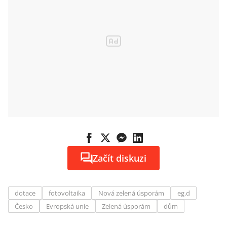
Začít diskuzi
dotace
fotovoltaika
Nová zelená úsporám
eg.d
Česko
Evropská unie
Zelená úsporám
dům