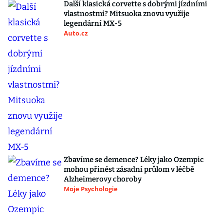
Další klasická corvette s dobrými jízdními
vlastnostmi? Mitsuoka znovu využije
legendární MX-5
Auto.cz
Zbavíme se demence? Léky jako Ozempic
mohou přinést zásadní průlom v léčbě
Alzheimerovy choroby
Moje Psychologie