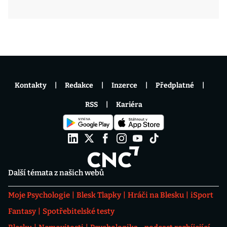
Kontakty
Redakce
Inzerce
Předplatné
RSS
Kariéra
Další témata z našich webů
Moje Psychologie
Blesk Tlapky
Hráči na Blesku
iSport
Fantasy
Spotřebitelské testy