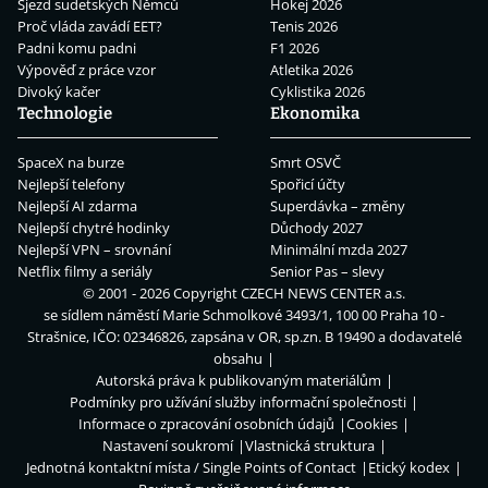
Sjezd sudetských Němců
Hokej 2026
Proč vláda zavádí EET?
Tenis 2026
Padni komu padni
F1 2026
Výpověď z práce vzor
Atletika 2026
Divoký kačer
Cyklistika 2026
Technologie
Ekonomika
SpaceX na burze
Smrt OSVČ
Nejlepší telefony
Spořicí účty
Nejlepší AI zdarma
Superdávka – změny
Nejlepší chytré hodinky
Důchody 2027
Nejlepší VPN – srovnání
Minimální mzda 2027
Netflix filmy a seriály
Senior Pas – slevy
© 2001 - 2026 Copyright
CZECH NEWS CENTER a.s.
se sídlem náměstí Marie Schmolkové 3493/1, 100 00 Praha 10 -
Strašnice, IČO: 02346826, zapsána v OR, sp.zn. B 19490 a dodavatelé
obsahu
Autorská práva k publikovaným materiálům
Podmínky pro užívání služby informační společnosti
Informace o zpracování osobních údajů
Cookies
Nastavení soukromí
Vlastnická struktura
Jednotná kontaktní místa / Single Points of Contact
Etický kodex