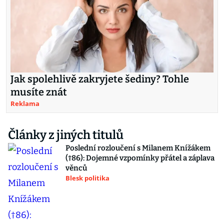
Jak spolehlivě zakryjete šediny? Tohle
musíte znát
Reklama
Články z jiných titulů
Poslední rozloučení s Milanem Knížákem
(†86): Dojemné vzpomínky přátel a záplava
věnců
Blesk politika