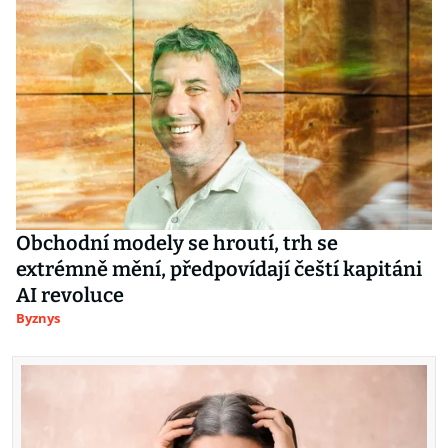
Obchodní modely se hroutí, trh se
extrémně mění, předpovídají čeští kapitáni
AI revoluce
Byznys