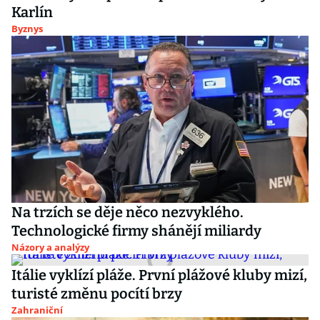
Karlín
Byznys
Na trzích se děje něco nezvyklého.
Technologické firmy shánějí miliardy
Názory a analýzy
Itálie vyklízí pláže. První plážové kluby mizí,
turisté změnu pocítí brzy
Zahraniční