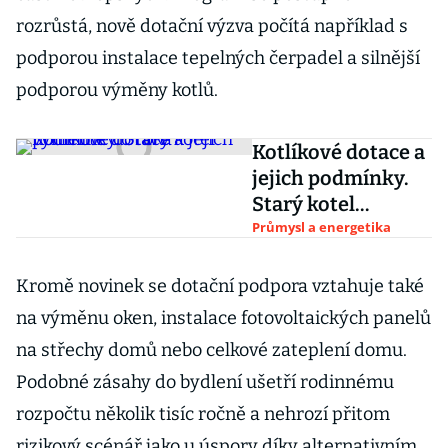
rozrůstá, nově dotační výzva počítá například s
podporou instalace tepelných čerpadel a silnější
podporou výměny kotlů.
Kotlíkové dotace a
jejich podmínky.
Starý kotel
vyměňte do roka
Průmysl a energetika
Kromě novinek se dotační podpora vztahuje také
na výměnu oken, instalace fotovoltaických panelů
na střechy domů nebo celkové zateplení domu.
Podobné zásahy do bydlení ušetří rodinnému
rozpočtu několik tisíc ročně a nehrozí přitom
rizikový scénář jako u úspory díky alternativním