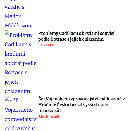
Problémy Cadillacu s brzdami souvisí
podle Bottase s jejich chlazením
F1 Sport
Šéf Vojenského zpravodajství exkluzivně v
Hráčích: Česku hrozil vyšší stupeň
nebezpečí!
Blesk hráči