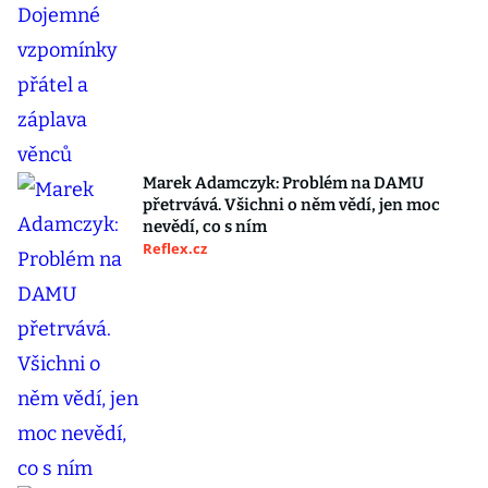
Marek Adamczyk: Problém na DAMU
přetrvává. Všichni o něm vědí, jen moc
nevědí, co s ním
Reflex.cz