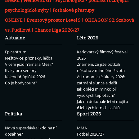
Blesku
Nemovitosti
Psychologika - podcast rozbíjející
psychologické mýty
Fotbalové přestupy
ONLINE
Eventový prostor Level 9
OKTAGON 92: Szabová
vs. Pudilová
Chance Liga 2026/27
Aktuálně
Léto 2026
Epicentrum
Karlovarský filmový festival
Neštovice: příznaky, léčba
2026
V čem jezdí Yamal a Mesii?
Znamení, že jste potkali
Kvízy pro seniory
někoho z minulého života
Kalendář úplňků 2026
Astronomické úkazy 2026:
Co je bodycount?
zatmění slunce a další
Jak obléci miminko při
vysokých teplotách?
Jak na dokonalé letní mojito
6 lehkých letních salátů
Politika
Sport 2026
Nová superdávka: kdo na ní
MMA
dosáhne?
Fotbal 2026/27