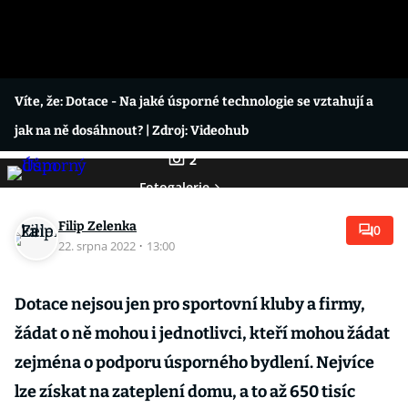
Víte, že: Dotace - Na jaké úsporné technologie se vztahují a
jak na ně dosáhnout?
| Zdroj: Videohub
2
Fotogalerie
Filip Zelenka
0
22. srpna 2022
·
13:00
Dotace nejsou jen pro sportovní kluby a firmy,
žádat o ně mohou i jednotlivci, kteří mohou žádat
zejména o podporu úsporného bydlení. Nejvíce
lze získat na zateplení domu, a to až 650 tisíc