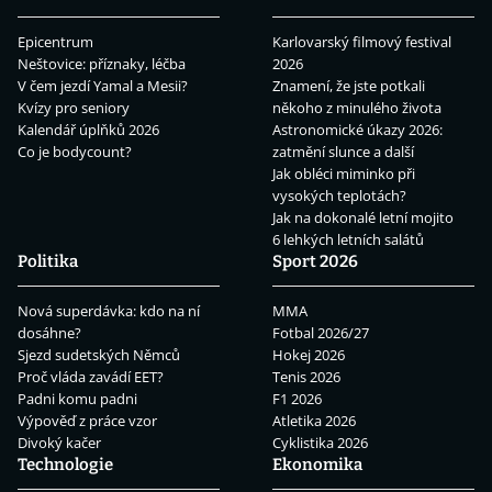
Epicentrum
Karlovarský filmový festival
Neštovice: příznaky, léčba
2026
V čem jezdí Yamal a Mesii?
Znamení, že jste potkali
Kvízy pro seniory
někoho z minulého života
Kalendář úplňků 2026
Astronomické úkazy 2026:
Co je bodycount?
zatmění slunce a další
Jak obléci miminko při
vysokých teplotách?
Jak na dokonalé letní mojito
6 lehkých letních salátů
Politika
Sport 2026
Nová superdávka: kdo na ní
MMA
dosáhne?
Fotbal 2026/27
Sjezd sudetských Němců
Hokej 2026
Proč vláda zavádí EET?
Tenis 2026
Padni komu padni
F1 2026
Výpověď z práce vzor
Atletika 2026
Divoký kačer
Cyklistika 2026
Technologie
Ekonomika