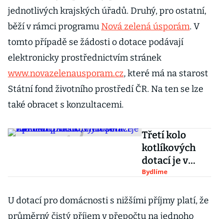
jednotlivých krajských úřadů. Druhý, pro ostatní,
běží v rámci programu
Nová zelená úsporám
. V
tomto případě se žádosti o dotace podávají
elektronicky prostřednictvím stránek
www.novazelenausporam.cz
, které má na starost
Státní fond životního prostředí ČR. Na ten se lze
také obracet s konzultacemi.
Třetí kolo
kotlíkových
dotací je v
plném proudu,
Bydlíme
chudším
rodinám
U dotací pro domácnosti s nižšími příjmy platí, že
přesto chybí
průměrný čistý příjem v přepočtu na jednoho