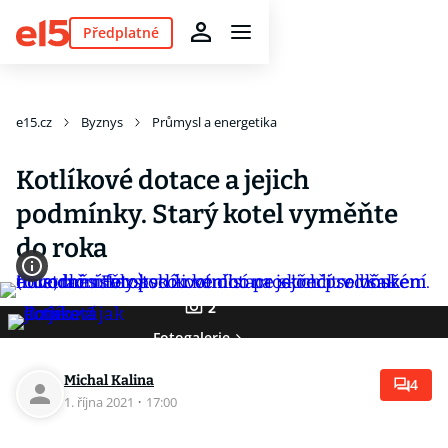
Předplatné
e15.cz
Byznys
Průmysl a energetika
Kotlíkové dotace a jejich
podmínky. Starý kotel vyměňte
do roka
2
Fotogalerie
Michal Kalina
4
1. října 2021
·
17:00