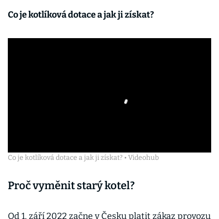
Co je kotlíková dotace a jak ji získat?
Co je kotlíková dotace a jak ji získat? • Videohub
Proč vyměnit starý kotel?
Od 1. září 2022 začne v Česku platit zákaz provozu