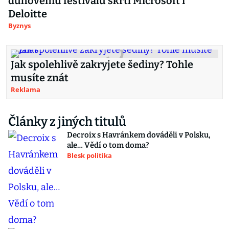
duhovému festivalu škrtl Microsoft i
Deloitte
Byznys
Jak spolehlivě zakryjete šediny? Tohle
musíte znát
Reklama
Články z jiných titulů
Decroix s Havránkem dováděli v Polsku,
ale… Vědí o tom doma?
Blesk politika