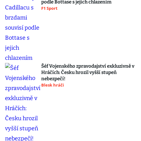
podle Bottase s jejich chlazením
F1 Sport
Šéf Vojenského zpravodajství exkluzivně v
Hráčích: Česku hrozil vyšší stupeň
nebezpečí!
Blesk hráči