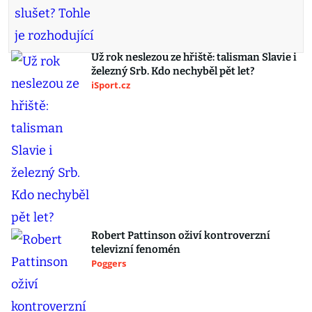
Už rok neslezou ze hřiště: talisman Slavie i
železný Srb. Kdo nechyběl pět let?
iSport.cz
Robert Pattinson oživí kontroverzní
televizní fenomén
Poggers