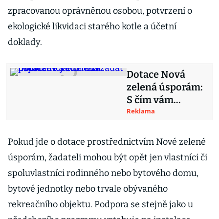
zpracovanou oprávněnou osobou, potvrzení o
ekologické likvidaci starého kotle a účetní
doklady.
Dotace Nová
zelená úsporám:
S čím vám
pomůže a jak o ni
Reklama
zažádat
Pokud jde o dotace prostřednictvím Nové zelené
úsporám, žadateli mohou být opět jen vlastníci či
spoluvlastníci rodinného nebo bytového domu,
bytové jednotky nebo trvale obývaného
rekreačního objektu. Podpora se stejně jako u