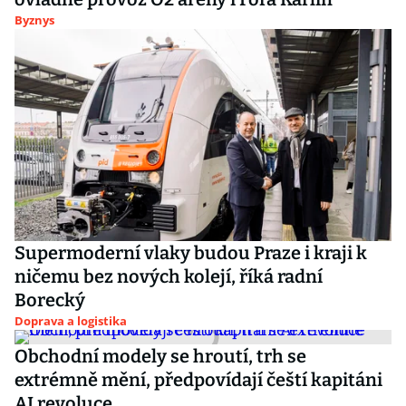
Byznys
Supermoderní vlaky budou Praze i kraji k
ničemu bez nových kolejí, říká radní
Borecký
Doprava a logistika
Obchodní modely se hroutí, trh se
extrémně mění, předpovídají čeští kapitáni
AI revoluce