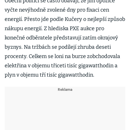
Obecní politici se často obávají, že jim opozice
vyčte nevýhodně zvolené dny pro fixaci cen
energií. Přesto jde podle Kučery o nejlepší způsob
nákupu energií. Z hlediska PXE aukce pro
konečné odběratele představují zatím okrajový
byznys. Na tržbách se podílejí zhruba deseti
procenty. Celkem se loni na burze zobchodovala
elektřina v objemu třiceti tisíc gigawatthodin a
plyn v objemu tří tisíc gigawatthodin.