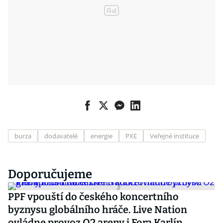
burza
dodavatelé
energie
PXE
Veřejné instituce
Doporučujeme
PPF vpouští do českého koncertního
byznysu globálního hráče. Live Nation
ovládne provoz O2 areny i Fora Karlín