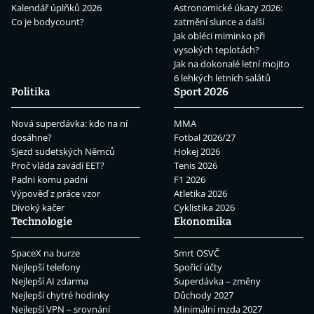
Kalendář úplňků 2026
Astronomické úkazy 2026:
Co je bodycount?
zatmění slunce a další
Jak obléci miminko při
vysokých teplotách?
Jak na dokonalé letní mojito
6 lehkých letních salátů
Politika
Sport 2026
Nová superdávka: kdo na ní
MMA
dosáhne?
Fotbal 2026/27
Sjezd sudetských Němců
Hokej 2026
Proč vláda zavádí EET?
Tenis 2026
Padni komu padni
F1 2026
Výpověď z práce vzor
Atletika 2026
Divoký kačer
Cyklistika 2026
Technologie
Ekonomika
SpaceX na burze
Smrt OSVČ
Nejlepší telefony
Spořicí účty
Nejlepší AI zdarma
Superdávka – změny
Nejlepší chytré hodinky
Důchody 2027
Nejlepší VPN – srovnání
Minimální mzda 2027