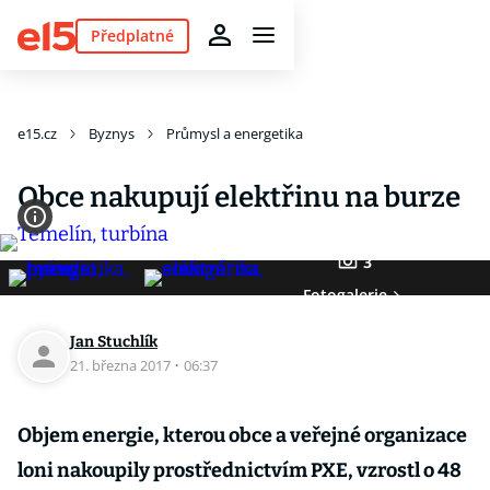
Předplatné
e15.cz
Byznys
Průmysl a energetika
Obce nakupují elektřinu na burze
3
Fotogalerie
Jan Stuchlík
21. března 2017
·
06:37
Objem energie, kterou obce a veřejné organizace
loni nakoupily prostřednictvím PXE, vzrostl o 48