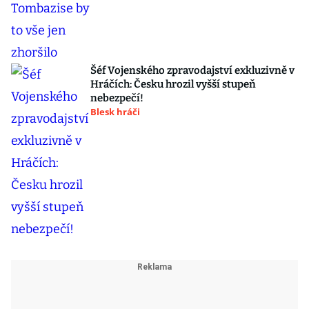
Šéf Vojenského zpravodajství exkluzivně v
Hráčích: Česku hrozil vyšší stupeň
nebezpečí!
Blesk hráči