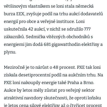
většinovým vlastníkem se loni stala německá
burza EEX, zvyšuje podíl na trhu aukcí dodavatelů
energií pro obce a veřejné instituce. Loni
uskutečnila 42 aukcí, v nichž se sdružilo 777
zákazníků. Sedmička vítězných obchodníků s
energiemi jim dodá 681 gigawatthodin elektřiny a
plynu.
Meziročně je to nárůst o 48 procent. PXE tak loni
získala desetiprocentní podíl na aukčním trhu. Na
PXE loni nakoupily energie také Praha a Brno.
Aukce by letos měly zůstat pro veřejný sektor
atraktivní navzdory skutečnosti, že oproti loňsku
je letos cena silové elektřiny až o čtyřicet procent