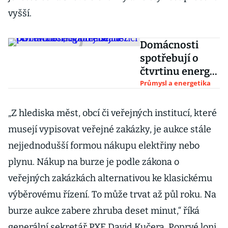
vyšší.
Domácnosti
spotřebují o
čtvrtinu energií
méně, než po
Průmysl a energetika
revoluci,
uvádějí
„Z hlediska měst, obcí či veřejných institucí, které
statistici
musejí vypisovat veřejné zakázky, je aukce stále
nejjednodušší formou nákupu elektřiny nebo
plynu. Nákup na burze je podle zákona o
veřejných zakázkách alternativou ke klasickému
výběrovému řízení. To může trvat až půl roku. Na
burze aukce zabere zhruba deset minut,“ říká
generální sekretář PXE David Kučera. Poprvé loni