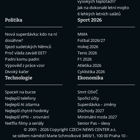
vysokých teplotách?
Jak na dokonalé letní mojito
6 lehkých letních salátů
Politika
Sport 2026
Nová superdávka: kdo na ní
MMA
dosáhne?
Fotbal 2026/27
Sjezd sudetských Němců
Hokej 2026
Proč vláda zavádí EET?
Tenis 2026
Padni komu padni
F1 2026
Výpověď z práce vzor
Atletika 2026
Divoký kačer
Cyklistika 2026
Technologie
Ekonomika
SpaceX na burze
Smrt OSVČ
Nejlepší telefony
Spořicí účty
Nejlepší AI zdarma
Superdávka – změny
Nejlepší chytré hodinky
Důchody 2027
Nejlepší VPN – srovnání
Minimální mzda 2027
Netflix filmy a seriály
Senior Pas – slevy
© 2001 - 2026 Copyright
CZECH NEWS CENTER a.s.
se sídlem náměstí Marie Schmolkové 3493/1, 100 00 Praha 10 -