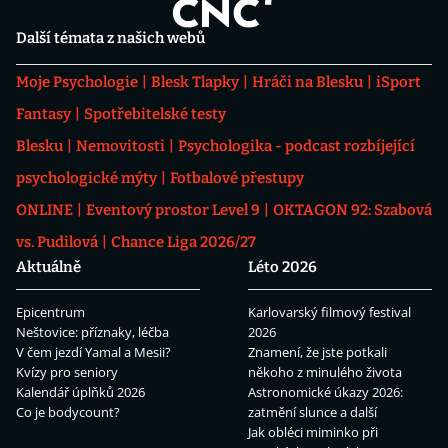
Další témata z našich webů
Moje Psychologie
Blesk Tlapky
Hráči na Blesku
iSport
Fantasy
Spotřebitelské testy
Blesku
Nemovitosti
Psychologika - podcast rozbíjející
psychologické mýty
Fotbalové přestupy
ONLINE
Eventový prostor Level 9
OKTAGON 92: Szabová
vs. Pudilová
Chance Liga 2026/27
Aktuálně
Léto 2026
Epicentrum
Karlovarský filmový festival
Neštovice: příznaky, léčba
2026
V čem jezdí Yamal a Mesii?
Znamení, že jste potkali
Kvízy pro seniory
někoho z minulého života
Kalendář úplňků 2026
Astronomické úkazy 2026:
Co je bodycount?
zatmění slunce a další
Jak obléci miminko při