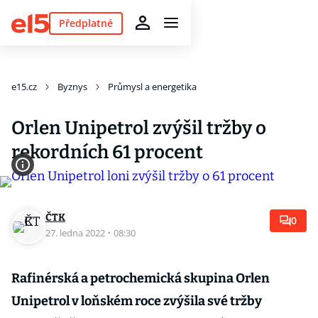
Předplatné
e15.cz
Byznys
Průmysl a energetika
Orlen Unipetrol zvýšil tržby o
rekordních 61 procent
ČTK
0
27. ledna 2022
·
08:30
Rafinérská a petrochemická skupina Orlen
Unipetrol v loňském roce zvýšila své tržby