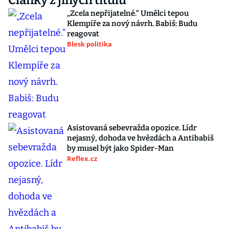
Články z jiných titulů
„Zcela nepřijatelné.“ Umělci tepou
Klempíře za nový návrh. Babiš: Budu
reagovat
Blesk politika
Asistovaná sebevražda opozice. Lídr
nejasný, dohoda ve hvězdách a Antibabiš
by musel být jako Spider-Man
Reflex.cz