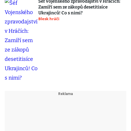
Šéf Vojenského zpravodajství v Hráčích:
Zamíří sem ze zákopů desetitisíce
Ukrajinců! Co s nimi?
Blesk hráči