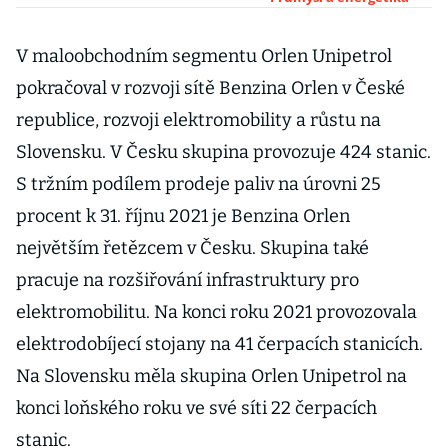
automobilky
stoupl o 665
procent
V maloobchodním segmentu Orlen Unipetrol
pokračoval v rozvoji sítě Benzina Orlen v České
republice, rozvoji elektromobility a růstu na
Slovensku. V Česku skupina provozuje 424 stanic.
S tržním podílem prodeje paliv na úrovni 25
procent k 31. říjnu 2021 je Benzina Orlen
největším řetězcem v Česku. Skupina také
pracuje na rozšiřování infrastruktury pro
elektromobilitu. Na konci roku 2021 provozovala
elektrodobíjecí stojany na 41 čerpacích stanicích.
Na Slovensku měla skupina Orlen Unipetrol na
konci loňského roku ve své síti 22 čerpacích
stanic.