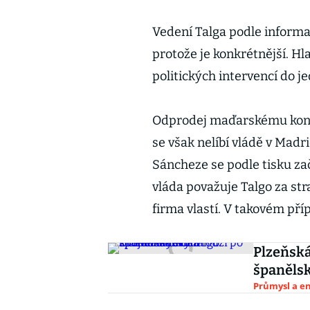
Vedení Talga podle informa
protože je konkrétnější. Hla
politických intervencí do j
Odprodej maďarskému konso
se však nelíbí vládě v Mad
Sáncheze se podle tisku za
vláda považuje Talgo za str
firma vlastí. V takovém pří
Plzeňská
španěls
Průmysl a e