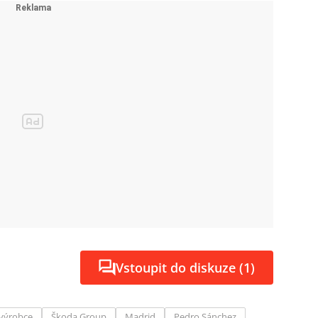
Vstoupit do diskuze (1)
výrobce
Škoda Group
Madrid
Pedro Sánchez