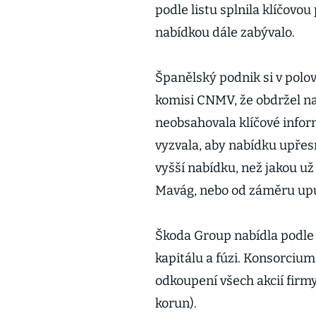
podle listu splnila klíčovo
nabídkou dále zabývalo.
Španělský podnik si v polo
komisi CNMV, že obdržel na
neobsahovala klíčové info
vyzvala, aby nabídku upře
vyšší nabídku, než jakou u
Mavág, nebo od záměru upu
Škoda Group nabídla podle
kapitálu a fúzi. Konsorciu
odkoupení všech akcií firmy
korun).