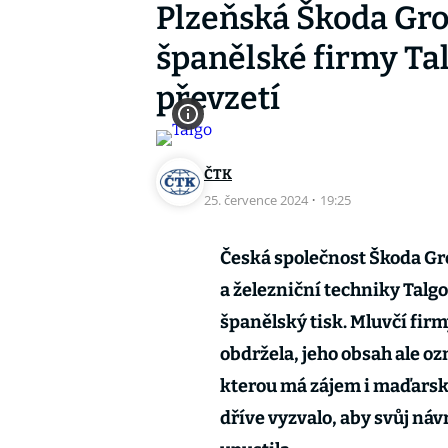
Plzeňská Škoda Gro
španělské firmy Tal
převzetí
ČTK
25. července 2024
·
19:25
Česká společnost Škoda Gr
a železniční techniky Talgo
španělský tisk. Mluvčí fir
obdržela, jeho obsah ale oz
kterou má zájem i maďars
dříve vyzvalo, aby svůj ná