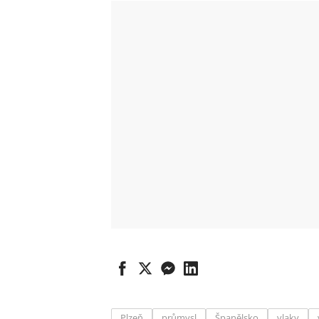
Plzeň
průmysl
Španělsko
vlaky