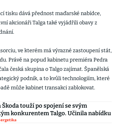
cí tisku dává přednost maďarské nabídce,
vní akcionáři Talga také vyjádřili obavy z
ednání.
rciu, ve kterém má výrazné zastoupení stát,
ridu. Právě na popud kabinetu premiéra Pedra
čala česká skupina o Talgo zajímat. Španělská
ategický podnik, a to kvůli technologiím, které
padě může kabinet transakci zablokovat.
 Škoda touží po spojení se svým
kým konkurentem Talgo. Učinila nabídku
nergetika