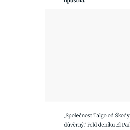
upustila.
„Společnost Talgo od Škody 
důvěrný,“ řekl deníku El Pa