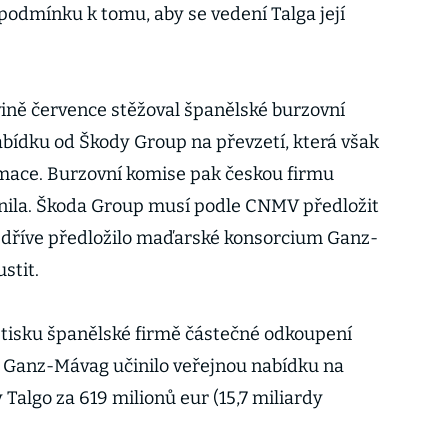
u podmínku k tomu, aby se vedení Talga její
vině července stěžoval španělské burzovní
bídku od Škody Group na převzetí, která však
rmace. Burzovní komise pak českou firmu
snila. Škoda Group musí podle CNMV předložit
ž dříve předložilo maďarské konsorcium Ganz-
stit.
 tisku španělské firmě částečné odkoupení
m Ganz-Mávag učinilo veřejnou nabídku na
 Talgo za 619 milionů eur (15,7 miliardy