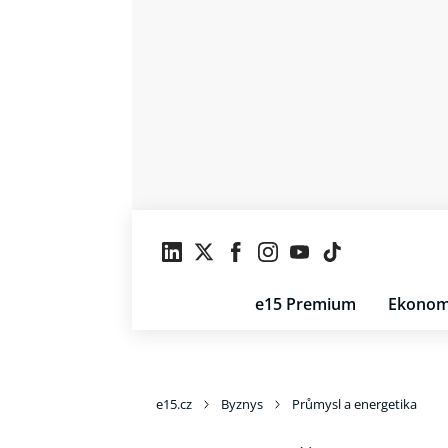
e15 Premium
Ekonom
e15.cz
Byznys
Průmysl a energetika