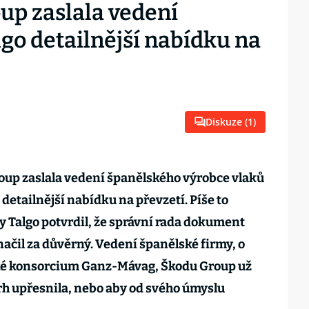
up zaslala vedení
go detailnější nabídku na
Diskuze (
1
)
oup zaslala vedení španělského výrobce vlaků
 detailnější nabídku na převzetí. Píše to
my Talgo potvrdil, že správní rada dokument
načil za důvěrný. Vedení španělské firmy, o
ké konsorcium Ganz-Mávag, Škodu Group už
vrh upřesnila, nebo aby od svého úmyslu