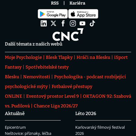
RSS
Kariéra
Další témata z našich webů
Moje Psychologie
Blesk Tlapky
Hráči na Blesku
iSport
Fantasy
Spotřebitelské testy
Blesku
Nemovitosti
Psychologika - podcast rozbíjející
psychologické mýty
Fotbalové přestupy
ONLINE
Eventový prostor Level 9
OKTAGON 92: Szabová
vs. Pudilová
Chance Liga 2026/27
Aktuálně
Léto 2026
Epicentrum
Karlovarský filmový festival
Neštovice: příznaky, léčba
2026