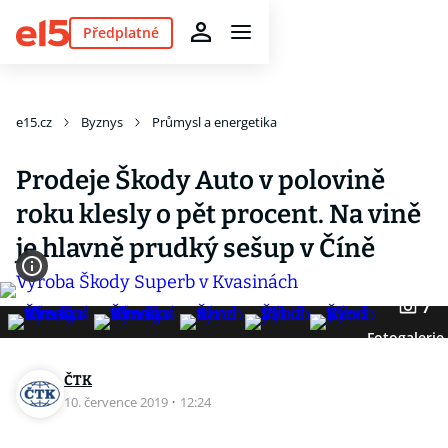
Předplatné
e15.cz
Byznys
Průmysl a energetika
Prodeje Škody Auto v polovině
roku klesly o pět procent. Na vině
je hlavně prudký sešup v Číně
7
Fotogalerie
ČTK
10. července 2019
·
12:24