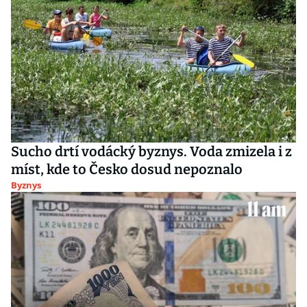
Sucho drtí vodácký byznys. Voda zmizela i z
míst, kde to Česko dosud nepoznalo
Byznys