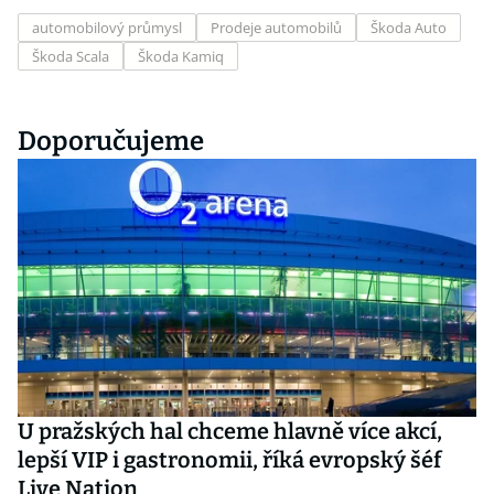
automobilový průmysl
Prodeje automobilů
Škoda Auto
Škoda Scala
Škoda Kamiq
Doporučujeme
U pražských hal chceme hlavně více akcí,
lepší VIP i gastronomii, říká evropský šéf
Live Nation