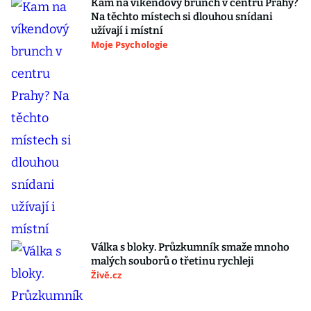
Kam na víkendový brunch v centru Prahy?
Na těchto místech si dlouhou snídani
užívají i místní
Moje Psychologie
Válka s bloky. Průzkumník smaže mnoho
malých souborů o třetinu rychleji
Živě.cz