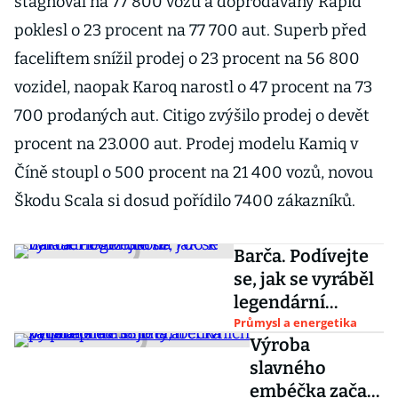
stagnoval na 77 800 vozů a doprodávaný Rapid
poklesl o 23 procent na 77 700 aut. Superb před
faceliftem snížil prodej o 23 procent na 56 800
vozidel, naopak Karoq narostl o 47 procent na 73
700 prodaných aut. Citigo zvýšilo prodej o devět
procent na 23.000 aut. Prodej modelu Kamiq v
Číně stoupl o 500 procent na 21 400 vozů, novou
Škodu Scala si dosud pořídilo 7400 zákazníků.
Barča. Podívejte
se, jak se vyráběl
legendární
nákladní vůz
Průmysl a energetika
Výroba
Škoda 706 R
slavného
embéčka začala