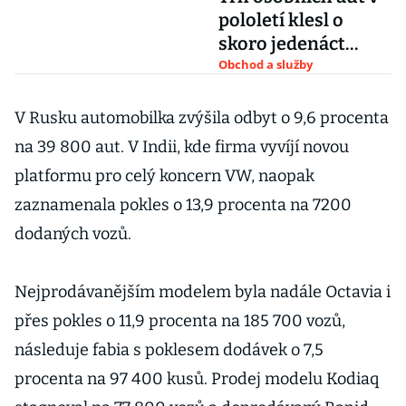
pololetí klesl o
skoro jedenáct
procent
Obchod a služby
V Rusku automobilka zvýšila odbyt o 9,6 procenta
na 39 800 aut. V Indii, kde firma vyvíjí novou
platformu pro celý koncern VW, naopak
zaznamenala pokles o 13,9 procenta na 7200
dodaných vozů.
Nejprodávanějším modelem byla nadále Octavia i
přes pokles o 11,9 procenta na 185 700 vozů,
následuje fabia s poklesem dodávek o 7,5
procenta na 97 400 kusů. Prodej modelu Kodiaq