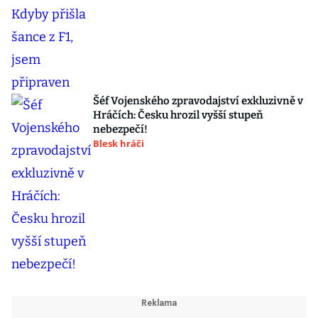
Šéf Vojenského zpravodajství exkluzivně v
Hráčích: Česku hrozil vyšší stupeň
nebezpečí!
Blesk hráči