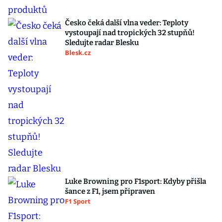
Česko čeká další vlna veder: Teploty
vystoupají nad tropických 32 stupňů!
Sledujte radar Blesku
Blesk.cz
Luke Browning pro F1sport: Kdyby přišla
šance z F1, jsem připraven
F1 Sport