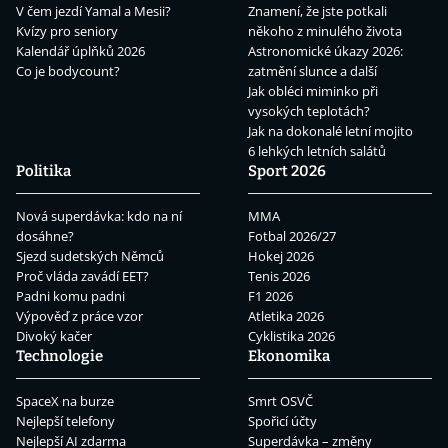
V čem jezdí Yamal a Mesii?
Znamení, že jste potkali
Kvízy pro seniory
někoho z minulého života
Kalendář úplňků 2026
Astronomické úkazy 2026:
Co je bodycount?
zatmění slunce a další
Jak obléci miminko při
vysokých teplotách?
Jak na dokonalé letní mojito
6 lehkých letních salátů
Politika
Sport 2026
Nová superdávka: kdo na ní
MMA
dosáhne?
Fotbal 2026/27
Sjezd sudetských Němců
Hokej 2026
Proč vláda zavádí EET?
Tenis 2026
Padni komu padni
F1 2026
Výpověď z práce vzor
Atletika 2026
Divoký kačer
Cyklistika 2026
Technologie
Ekonomika
SpaceX na burze
Smrt OSVČ
Nejlepší telefony
Spořicí účty
Nejlepší AI zdarma
Superdávka – změny