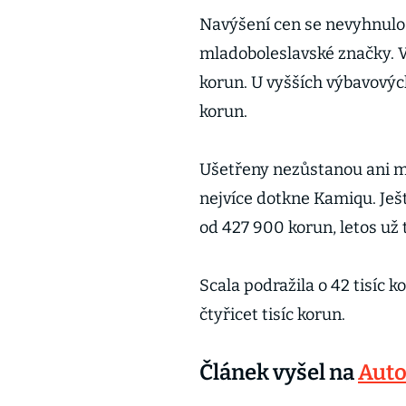
Navýšení cen se nevyhnulo 
mladoboleslavské značky. Vs
korun. U vyšších výbavových 
korun.
Ušetřeny nezůstanou ani me
nejvíce dotkne Kamiqu. Ještě
od 427 900 korun, letos už
Scala podražila o 42 tisíc k
čtyřicet tisíc korun.
Článek vyšel na
Auto