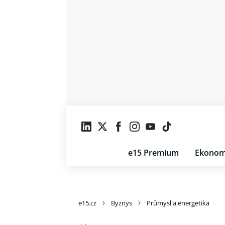
e15 Premium
Ekonom
e15.cz
Byznys
Průmysl a energetika