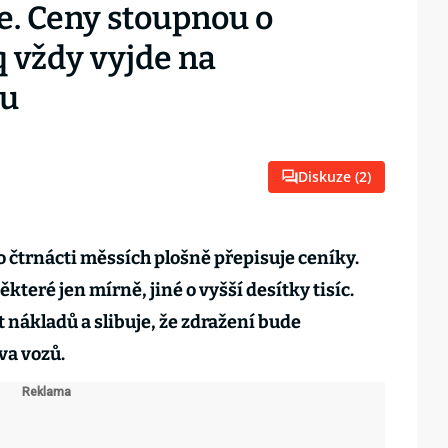
e. Ceny stoupnou o
q vždy vyjde na
mu
Diskuze (
2
)
čtrnácti měssích plošně přepisuje ceníky.
které jen mírně, jiné o vyšší desítky tisíc.
 nákladů a slibuje, že zdražení bude
va vozů.