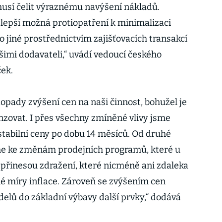
usí čelit výraznému navýšení nákladů.
lepší možná protiopatření k minimalizaci
 jiné prostřednictvím zajišťovacích transakcí
imi dodavateli,“ uvádí vedoucí českého
ček.
 dopady zvýšení cen na naši činnost, bohužel je
ovat. I přes všechny zmíněné vlivy jsme
 stabilní ceny po dobu 14 měsíců. Od druhé
me ke změnám prodejních programů, které u
přinesou zdražení, které nicméně ani zdaleka
 míry inflace. Zároveň se zvýšením cen
elů do základní výbavy další prvky,“ dodává