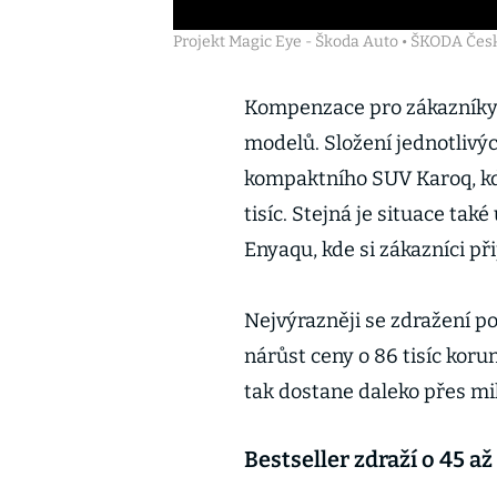
Projekt Magic Eye - Škoda Auto • ŠKODA Čes
Kompenzace pro zákazníky 
modelů. Složení jednotlivý
kompaktního SUV Karoq, kde
tisíc. Stejná je situace také
Enyaqu, kde si zákazníci při
Nejvýrazněji se zdražení 
nárůst ceny o 86 tisíc koru
tak dostane daleko přes mi
Bestseller zdraží o 45 až 