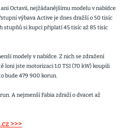
ani Octavii, nejžádanějšímu modelu v nabídce
tupní výbava Active je dnes dražší o 50 tisíc
stupňů si kupci připlatí 45 tisíc až 85 tisíc
nší modely v nabídce. Z nich se zdražení
 loni jste motorizaci 1.0 TSI (70 kW) koupili
 to bude 479 900 korun.
orun. A nejmenší Fabia zdraží o dvacet až
.cz >>>