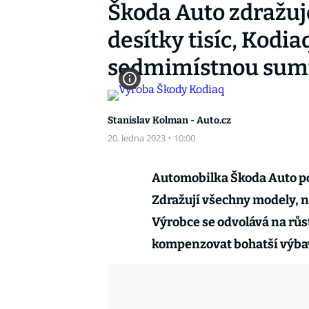
Škoda Auto zdražuj
desítky tisíc, Kodia
sedmimístnou su
Stanislav Kolman - Auto.cz
20. ledna 2023
·
10:00
Automobilka Škoda Auto po 
Zdražují všechny modely, ně
Výrobce se odvolává na růst
kompenzovat bohatší výba