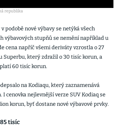
ká republika
v podobě nové výbavy se netýká všech
ch výbavových stupňů se nemění například u
 cena napříč všemi deriváty vzrostla o 27
 u Superbu, který zdražil o 30 tisíc korun, a
platí 60 tisíc korun.
podepsalo na Kodiaqu, který zaznamenává
n. I cenovka nejlevnější verze SUV Kodiaq se
lion korun, byť dostane nové výbavové prvky.
85 tisíc