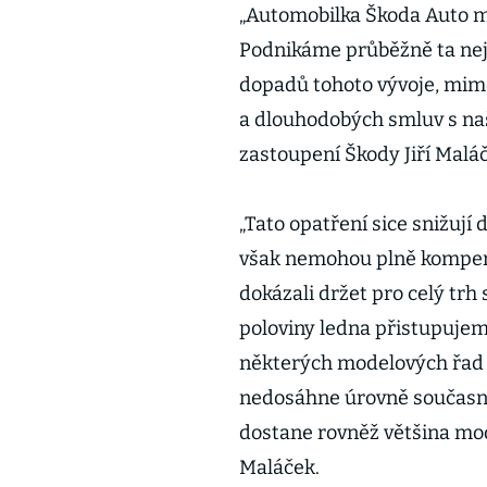
„Automobilka Škoda Auto m
Podnikáme průběžně ta nej
dopadů tohoto vývoje, mimo
a dlouhodobých smluv s naš
zastoupení Škody Jiří Malá
„Tato opatření sice snižují
však nemohou plně kompenz
dokázali držet pro celý trh
poloviny ledna přistupuje
některých modelových řad 
nedosáhne úrovně současné
dostane rovněž většina mod
Maláček.