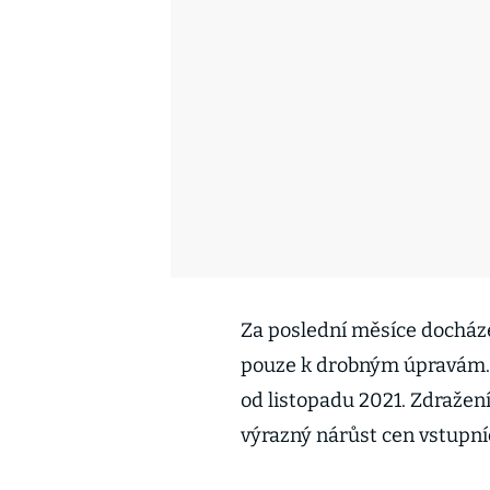
Za poslední měsíce docház
pouze k drobným úpravám. 
od listopadu 2021. Zdražením
výrazný nárůst cen vstupníc