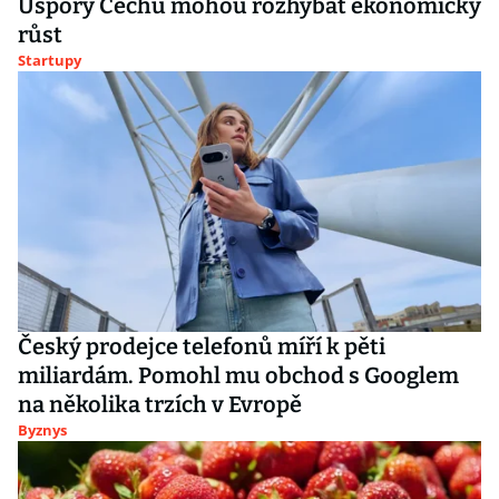
Úspory Čechů mohou rozhýbat ekonomický
růst
Startupy
Český prodejce telefonů míří k pěti
miliardám. Pomohl mu obchod s Googlem
na několika trzích v Evropě
Byznys