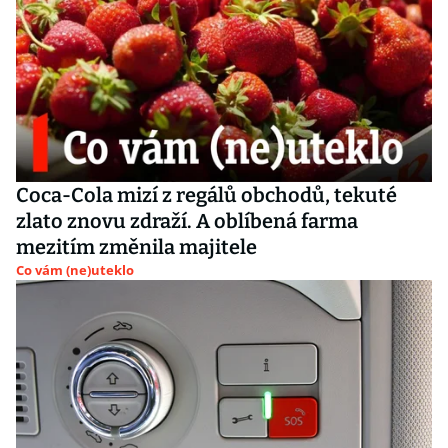
Coca-Cola mizí z regálů obchodů, tekuté
zlato znovu zdraží. A oblíbená farma
mezitím změnila majitele
Co vám (ne)uteklo