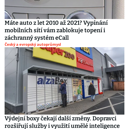
Máte auto z let 2010 až 2021? Vypínání
mobilních sítí vám zablokuje topení i
záchranný systém eCall
Český a evropský autoprůmysl
Výdejní boxy čekají další změny. Dopravci
rozšiřují služby i využití umělé inteligence