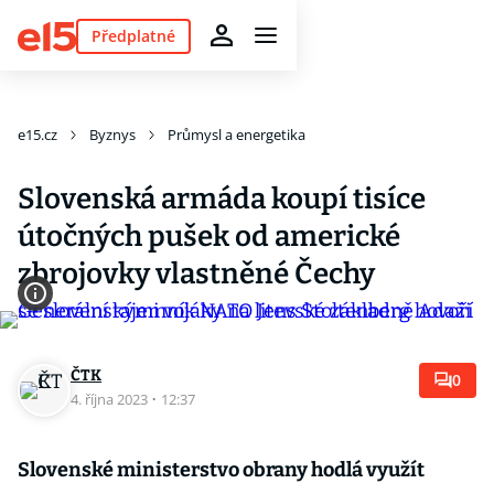
Předplatné
e15.cz
Byznys
Průmysl a energetika
Slovenská armáda koupí tisíce
útočných pušek od americké
zbrojovky vlastněné Čechy
ČTK
0
4. října 2023
·
12:37
Slovenské ministerstvo obrany hodlá využít