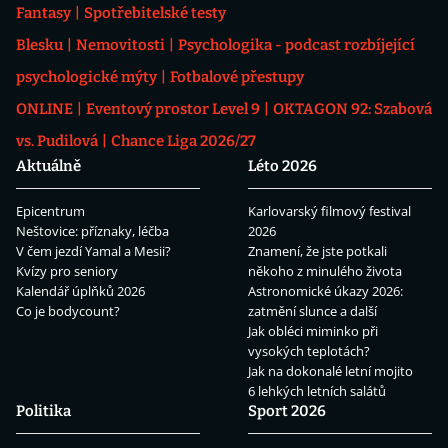
Fantasy
Spotřebitelské testy
Blesku
Nemovitosti
Psychologika - podcast rozbíjející
psychologické mýty
Fotbalové přestupy
ONLINE
Eventový prostor Level 9
OKTAGON 92: Szabová
vs. Pudilová
Chance Liga 2026/27
Aktuálně
Léto 2026
Epicentrum
Karlovarský filmový festival
Neštovice: příznaky, léčba
2026
V čem jezdí Yamal a Mesii?
Znamení, že jste potkali
Kvízy pro seniory
někoho z minulého života
Kalendář úplňků 2026
Astronomické úkazy 2026:
Co je bodycount?
zatmění slunce a další
Jak obléci miminko při
vysokých teplotách?
Jak na dokonalé letní mojito
6 lehkých letních salátů
Politika
Sport 2026