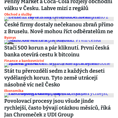
Penny Market a Coca-Cola rozjely obchodní
válku v Česku. Lahve mizí z regálů
Obchod a služby
České firmy dostaly nečekanou zbraň přímo
z Bruselu. Nově mohou říct odběratelům ne
Byznys
Stačí 500 korun a pár kliknutí. První česká
banka otevírá cestu k bitcoinu
Finance a bankovnictví
Stát tu přerozdělí sedm z každých deseti
vydělaných korun. Tyto země utrácejí
násobně víc než Česko
Ekonomika
Povolovací procesy jsou všude jinde
rychlejší, často bývají otázkou měsíců, říká
Jan Chromeček z UDI Group