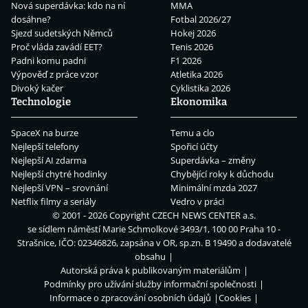
Nová superdávka: kdo na ní
MMA
dosáhne?
Fotbal 2026/27
Sjezd sudetských Němců
Hokej 2026
Proč vláda zavádí EET?
Tenis 2026
Padni komu padni
F1 2026
Výpověď z práce vzor
Atletika 2026
Divoký kačer
Cyklistika 2026
Technologie
Ekonomika
SpaceX na burze
Temu a clo
Nejlepší telefony
Spořicí účty
Nejlepší AI zdarma
Superdávka – změny
Nejlepší chytré hodinky
Chybějící roky k důchodu
Nejlepší VPN – srovnání
Minimální mzda 2027
Netflix filmy a seriály
Vedro v práci
© 2001 - 2026 Copyright
CZECH NEWS CENTER a.s.
se sídlem náměstí Marie Schmolkové 3493/1, 100 00 Praha 10 -
Strašnice, IČO: 02346826, zapsána v OR, sp.zn. B 19490 a dodavatelé
obsahu
Autorská práva k publikovaným materiálům
Podmínky pro užívání služby informační společnosti
Informace o zpracování osobních údajů
Cookies