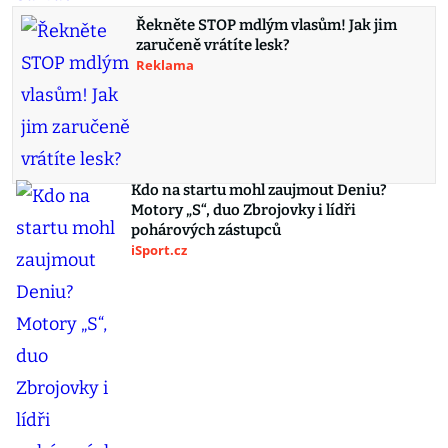
Řekněte STOP mdlým vlasům! Jak jim
zaručeně vrátíte lesk?
Reklama
Kdo na startu mohl zaujmout Deniu?
Motory „S“, duo Zbrojovky i lídři
pohárových zástupců
iSport.cz