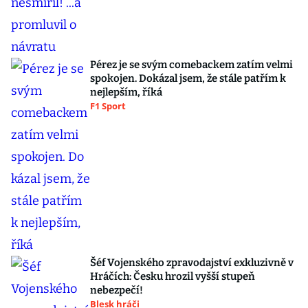
Pérez je se svým comebackem zatím velmi
spokojen. Dokázal jsem, že stále patřím k
nejlepším, říká
F1 Sport
Šéf Vojenského zpravodajství exkluzivně v
Hráčích: Česku hrozil vyšší stupeň
nebezpečí!
Blesk hráči