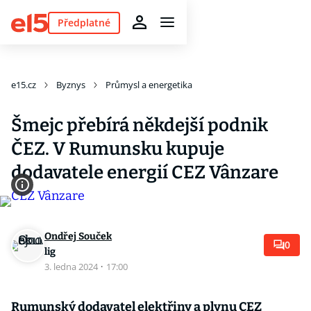
Předplatné
e15.cz
Byznys
Průmysl a energetika
Šmejc přebírá někdejší podnik
ČEZ. V Rumunsku kupuje
dodavatele energií CEZ Vânzare
Ondřej Souček
0
lig
3. ledna 2024
·
17:00
Rumunský dodavatel elektřiny a plynu CEZ