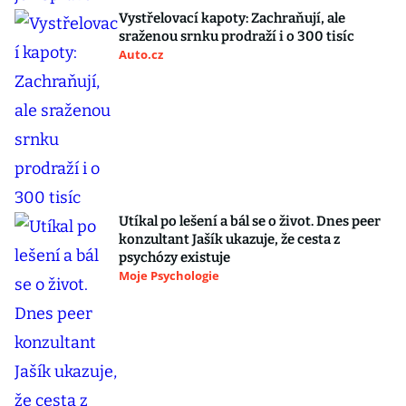
Vystřelovací kapoty: Zachraňují, ale
sraženou srnku prodraží i o 300 tisíc
Auto.cz
Utíkal po lešení a bál se o život. Dnes peer
konzultant Jašík ukazuje, že cesta z
psychózy existuje
Moje Psychologie