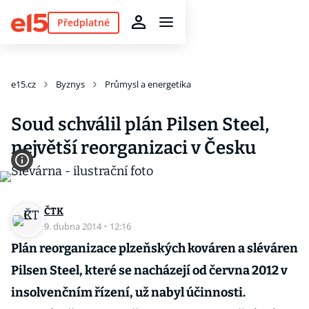
Předplatné
e15.cz
Byznys
Průmysl a energetika
Soud schválil plán Pilsen Steel,
největší reorganizaci v Česku
ČTK
9. dubna 2014
·
12:16
Plán reorganizace plzeňských kováren a sléváren
Pilsen Steel, které se nacházejí od června 2012 v
insolvenčním řízení, už nabyl účinnosti.