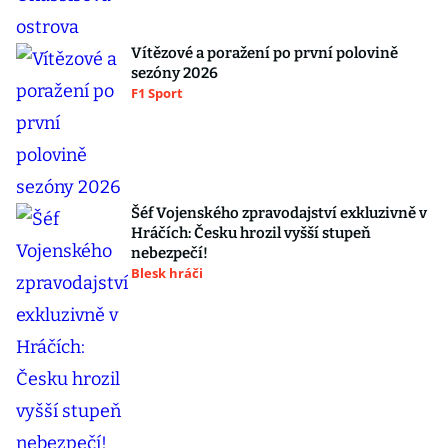
Vítězové a poražení po první polovině
sezóny 2026
F1 Sport
Šéf Vojenského zpravodajství exkluzivně v
Hráčích: Česku hrozil vyšší stupeň
nebezpečí!
Blesk hráči