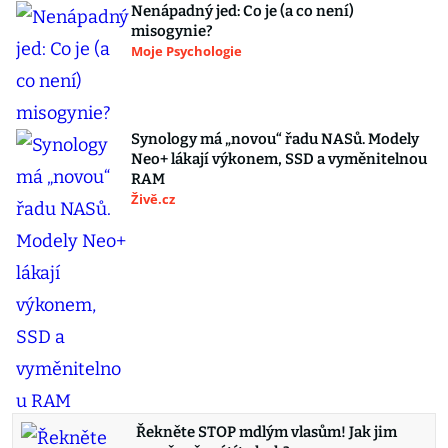
Nenápadný jed: Co je (a co není)
misogynie?
Moje Psychologie
Synology má „novou“ řadu NASů. Modely
Neo+ lákají výkonem, SSD a vyměnitelnou
RAM
Živě.cz
Řekněte STOP mdlým vlasům! Jak jim