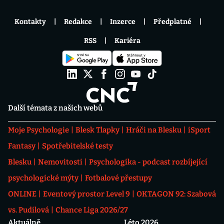
Kontakty
Redakce
Inzerce
Předplatné
RSS
Kariéra
Další témata z našich webů
Moje Psychologie
Blesk Tlapky
Hráči na Blesku
iSport
Fantasy
Spotřebitelské testy
Blesku
Nemovitosti
Psychologika - podcast rozbíjející
psychologické mýty
Fotbalové přestupy
ONLINE
Eventový prostor Level 9
OKTAGON 92: Szabová
vs. Pudilová
Chance Liga 2026/27
Aktuálně
Léto 2026