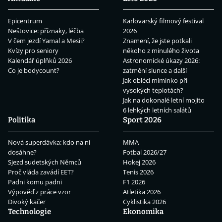
Epicentrum
Karlovarský filmový festival
Neštovice: příznaky, léčba
2026
V čem jezdí Yamal a Mesii?
Znamení, že jste potkali
Kvízy pro seniory
někoho z minulého života
Kalendář úplňků 2026
Astronomické úkazy 2026:
Co je bodycount?
zatmění slunce a další
Jak obléci miminko při
vysokých teplotách?
Jak na dokonalé letní mojito
6 lehkých letních salátů
Politika
Sport 2026
Nová superdávka: kdo na ní
MMA
dosáhne?
Fotbal 2026/27
Sjezd sudetských Němců
Hokej 2026
Proč vláda zavádí EET?
Tenis 2026
Padni komu padni
F1 2026
Výpověď z práce vzor
Atletika 2026
Divoký kačer
Cyklistika 2026
Technologie
Ekonomika