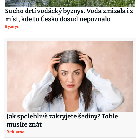
Sucho drtí vodácký byznys. Voda zmizela i z
míst, kde to Česko dosud nepoznalo
Byznys
Jak spolehlivě zakryjete šediny? Tohle
musíte znát
Reklama