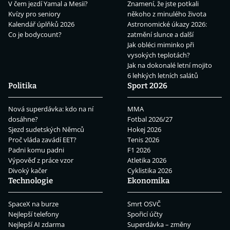
V čem jezdí Yamal a Mesii?
Znamení, že jste potkali
Kvízy pro seniory
někoho z minulého života
Kalendář úplňků 2026
Astronomické úkazy 2026:
Co je bodycount?
zatmění slunce a další
Jak obléci miminko při
vysokých teplotách?
Jak na dokonalé letní mojito
6 lehkých letních salátů
Politika
Sport 2026
Nová superdávka: kdo na ní
MMA
dosáhne?
Fotbal 2026/27
Sjezd sudetských Němců
Hokej 2026
Proč vláda zavádí EET?
Tenis 2026
Padni komu padni
F1 2026
Výpověď z práce vzor
Atletika 2026
Divoký kačer
Cyklistika 2026
Technologie
Ekonomika
SpaceX na burze
Smrt OSVČ
Nejlepší telefony
Spořicí účty
Nejlepší AI zdarma
Superdávka – změny