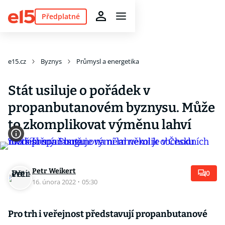
Předplatné
e15.cz
Byznys
Průmysl a energetika
Stát usiluje o pořádek v
propanbutanovém byznysu. Může
to zkomplikovat výměnu lahví
Petr Weikert
0
16. února 2022
·
05:30
Pro trh i veřejnost představují propanbutanové