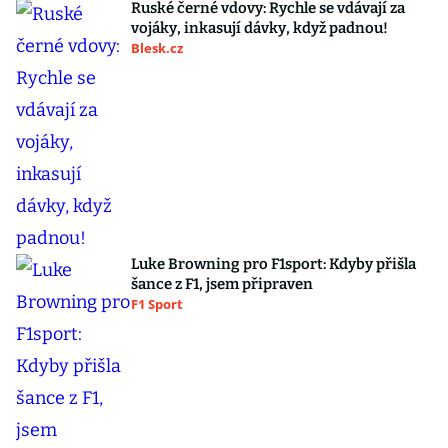
Ruské černé vdovy: Rychle se vdávají za
vojáky, inkasují dávky, když padnou!
Blesk.cz
Luke Browning pro F1sport: Kdyby přišla
šance z F1, jsem připraven
F1 Sport