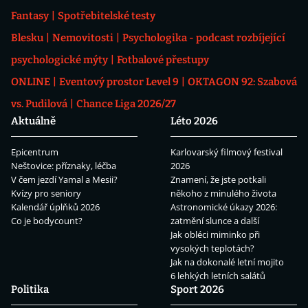
Fantasy
Spotřebitelské testy
Blesku
Nemovitosti
Psychologika - podcast rozbíjející
psychologické mýty
Fotbalové přestupy
ONLINE
Eventový prostor Level 9
OKTAGON 92: Szabová
vs. Pudilová
Chance Liga 2026/27
Aktuálně
Léto 2026
Epicentrum
Karlovarský filmový festival
Neštovice: příznaky, léčba
2026
V čem jezdí Yamal a Mesii?
Znamení, že jste potkali
Kvízy pro seniory
někoho z minulého života
Kalendář úplňků 2026
Astronomické úkazy 2026:
Co je bodycount?
zatmění slunce a další
Jak obléci miminko při
vysokých teplotách?
Jak na dokonalé letní mojito
6 lehkých letních salátů
Politika
Sport 2026