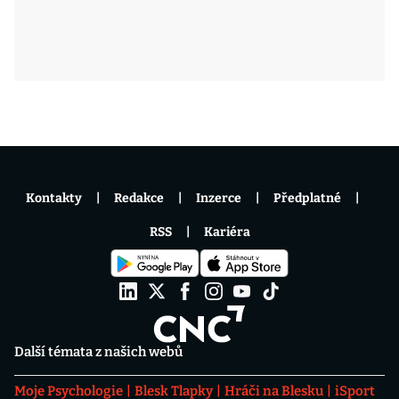
Kontakty
Redakce
Inzerce
Předplatné
RSS
Kariéra
Další témata z našich webů
Moje Psychologie
Blesk Tlapky
Hráči na Blesku
iSport