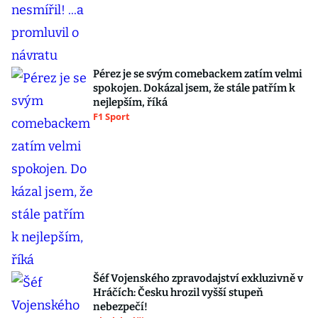
Pérez je se svým comebackem zatím velmi
spokojen. Dokázal jsem, že stále patřím k
nejlepším, říká
F1 Sport
Šéf Vojenského zpravodajství exkluzivně v
Hráčích: Česku hrozil vyšší stupeň
nebezpečí!