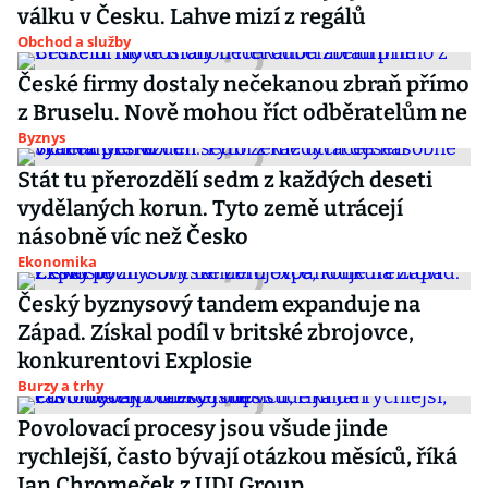
válku v Česku. Lahve mizí z regálů
Obchod a služby
České firmy dostaly nečekanou zbraň přímo
z Bruselu. Nově mohou říct odběratelům ne
Byznys
Stát tu přerozdělí sedm z každých deseti
vydělaných korun. Tyto země utrácejí
násobně víc než Česko
Ekonomika
Český byznysový tandem expanduje na
Západ. Získal podíl v britské zbrojovce,
konkurentovi Explosie
Burzy a trhy
Povolovací procesy jsou všude jinde
rychlejší, často bývají otázkou měsíců, říká
Jan Chromeček z UDI Group