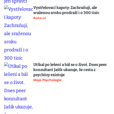
Vystřelovací kapoty: Zachraňují, ale
sraženou srnku prodraží i o 300 tisíc
Auto.cz
Utíkal po lešení a bál se o život. Dnes peer
konzultant Jašík ukazuje, že cesta z
psychózy existuje
Moje Psychologie