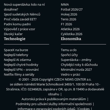
Nová superdávka: kdo na ní
MMA
dosáhne?
Fotbal 2026/27
Sjezd sudetských Němců
Hokej 2026
Proč vláda zavádí EET?
Tenis 2026
Padni komu padni
F1 2026
Výpověď z práce vzor
Atletika 2026
Divoký kačer
Cyklistika 2026
Technologie
Ekonomika
SpaceX na burze
Temu a clo
Nejlepší telefony
Spořicí účty
Nejlepší AI zdarma
Superdávka – změny
Nejlepší chytré hodinky
Chybějící roky k důchodu
Nejlepší VPN – srovnání
Minimální mzda 2027
Netflix filmy a seriály
Vedro v práci
© 2001 - 2026 Copyright
CZECH NEWS CENTER a.s.
se sídlem náměstí Marie Schmolkové 3493/1, 100 00 Praha 10 -
Strašnice, IČO: 02346826, zapsána v OR, sp.zn. B 19490 a dodavatelé
obsahu
Autorská práva k publikovaným materiálům
Podmínky pro užívání služby informační společnosti
Informace o zpracování osobních údajů
Cookies