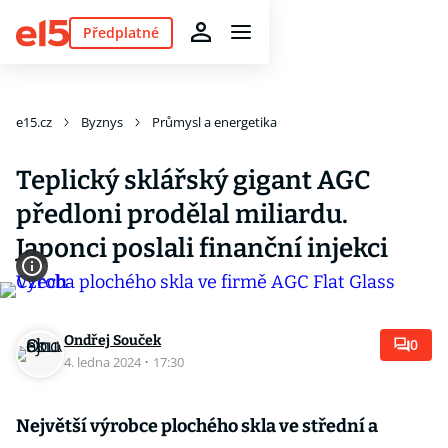
Předplatné
e15.cz
Byznys
Průmysl a energetika
Teplický sklářský gigant AGC
předloni prodělal miliardu.
Japonci poslali finanční injekci
Ondřej Souček
0
4. ledna 2024
·
17:30
Největší výrobce plochého skla ve střední a