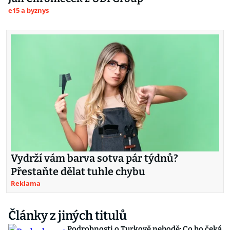
e15 a byznys
Vydrží vám barva sotva pár týdnů?
Přestaňte dělat tuhle chybu
Reklama
Články z jiných titulů
Podrobnosti o Turkově nehodě: Co ho čeká