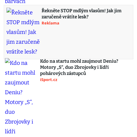
Řekněte STOP mdlým vlasům! Jak jim
zaručeně vrátíte lesk?
Reklama
Kdo na startu mohl zaujmout Deniu?
Motory „S“, duo Zbrojovky i lídři
pohárových zástupců
iSport.cz