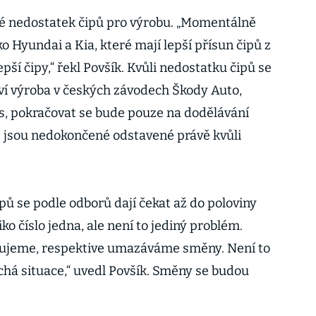
aké nedostatek čipů pro výrobu. „Momentálně
ko Hyundai a Kia, které mají lepší přísun čipů z
epší čipy,“ řekl Povšík. Kvůli nedostatku čipů se
aví výroba v českých závodech Škody Auto,
es, pokračovat se bude pouze na dodělávání
 jsou nedokončené odstavené právě kvůli
ů se podle odborů dají čekat až do poloviny
iko číslo jedna, ale není to jediný problém.
ujeme, respektive umazáváme směny. Není to
há situace,“ uvedl Povšík. Směny se budou