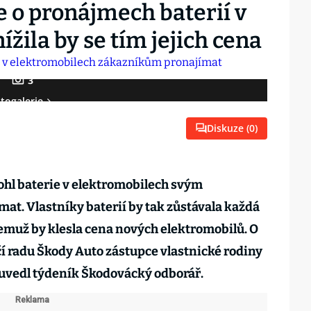
 o pronájmech baterií v
žila by se tím jejich cena
3
togalerie
Diskuze (
0
)
hl baterie v elektromobilech svým
t. Vlastníky baterií by tak zůstávala každá
emuž by klesla cena nových elektromobilů. O
í radu Škody Auto zástupce vlastnické rodiny
 uvedl týdeník Škodovácký odborář.