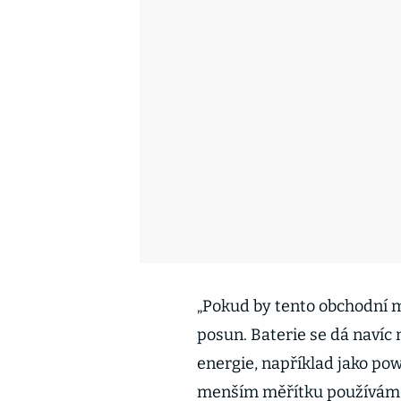
„Pokud by tento obchodní m
posun. Baterie se dá navíc 
energie, například jako po
menším měřítku používáme 