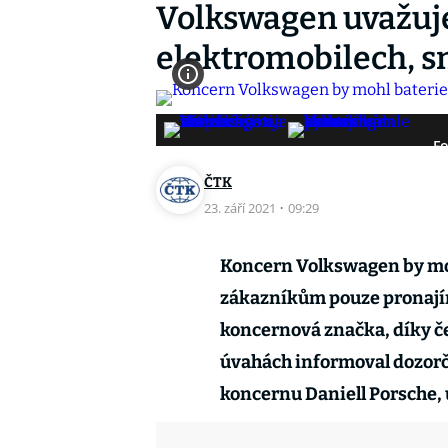
Volkswagen uvažuje
elektromobilech, sní
Fo
ČTK
23. září 2021
·
09:29
Koncern Volkswagen by mo
zákazníkům pouze pronajíma
koncernová značka, díky č
úvahách informoval dozorč
koncernu Daniell Porsche,