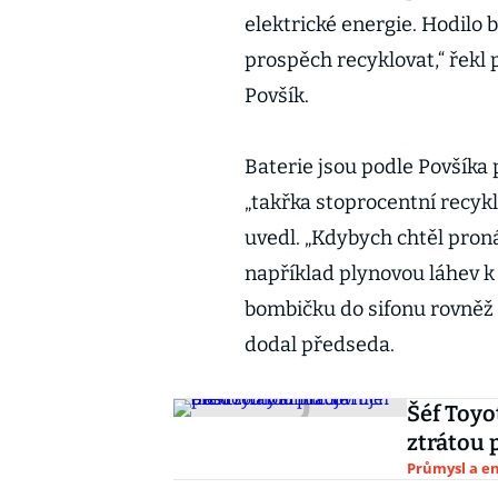
elektrické energie. Hodilo 
prospěch recyklovat,“ řekl
Povšík.
Baterie jsou podle Povšíka
„takřka stoprocentní recykl
uvedl. „Kdybych chtěl pron
například plynovou láhev k 
bombičku do sifonu rovněž 
dodal předseda.
Šéf Toyo
ztrátou 
Průmysl a e