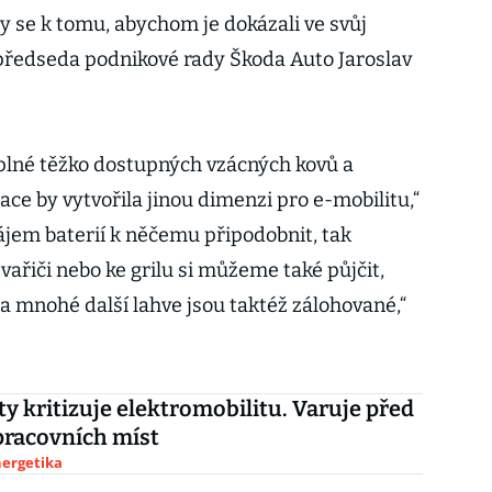
by se k tomu, abychom je dokázali ve svůj
 předseda podnikové rady Škoda Auto Jaroslav
 plné těžko dostupných vzácných kovů a
ace by vytvořila jinou dimenzi pro e-mobilitu,“
ájem baterií k něčemu připodobnit, tak
vařiči nebo ke grilu si můžeme také půjčit,
a mnohé další lahve jsou taktéž zálohované,“
ty kritizuje elektromobilitu. Varuje před
pracovních míst
nergetika