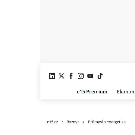
e15 Premium
Ekonom
e15.cz
Byznys
Průmysl a energetika