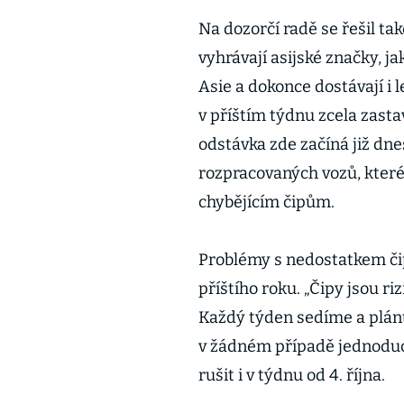
Na dozorčí radě se řešil t
vyhrávají asijské značky, ja
Asie a dokonce dostávají i l
v příštím týdnu zcela zast
odstávka zde začíná již dn
rozpracovaných vozů, které
chybějícím čipům.
Problémy s nedostatkem čip
příštího roku. „Čipy jsou riz
Každý týden sedíme a plán
v žádném případě jednoduc
rušit i v týdnu od 4. října.