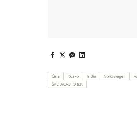
Čína
Rusko
Indie
Volkswagen
A
ŠKODA AUTO a.s.