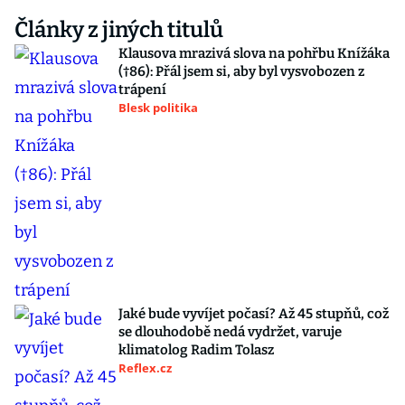
Články z jiných titulů
Klausova mrazivá slova na pohřbu Knížáka
(†86): Přál jsem si, aby byl vysvobozen z
trápení
Blesk politika
Jaké bude vyvíjet počasí? Až 45 stupňů, což
se dlouhodobě nedá vydržet, varuje
klimatolog Radim Tolasz
Reflex.cz