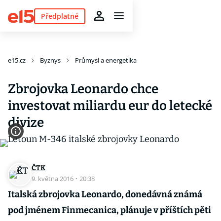
Předplatné
e15.cz
Byznys
Průmysl a energetika
Zbrojovka Leonardo chce
investovat miliardu eur do letecké
divize
ČTK
9. května 2016
·
20:38
Italská zbrojovka Leonardo, donedávná známá
pod jménem Finmecanica, plánuje v příštích pěti