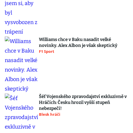
Williams chce v Baku nasadit velké
novinky. Alex Albon je však skeptický
F1 Sport
Šéf Vojenského zpravodajství exkluzivně v
Hráčích: Česku hrozil vyšší stupeň
nebezpečí!
Blesk hráči