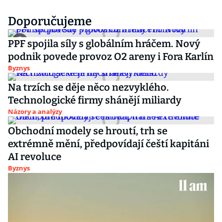
Doporučujeme
PPF spojila síly s globálním hráčem. Nový
podnik povede provoz O2 areny i Fora Karlín
Byznys
Na trzích se děje něco nezvyklého.
Technologické firmy shánějí miliardy
Názory a analýzy
Obchodní modely se hroutí, trh se
extrémně mění, předpovídají čeští kapitáni
AI revoluce
Byznys