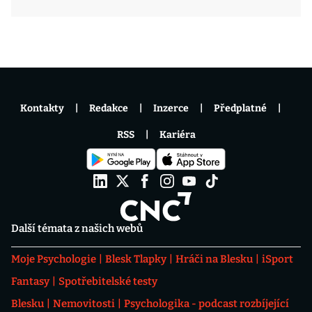
Kontakty
Redakce
Inzerce
Předplatné
RSS
Kariéra
Další témata z našich webů
Moje Psychologie
Blesk Tlapky
Hráči na Blesku
iSport
Fantasy
Spotřebitelské testy
Blesku
Nemovitosti
Psychologika - podcast rozbíjející