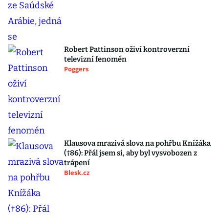
Robert Pattinson oživí kontroverzní
televizní fenomén
Poggers
Klausova mrazivá slova na pohřbu Knížáka
(†86): Přál jsem si, aby byl vysvobozen z
trápení
Blesk.cz