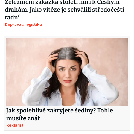
Železniční zakázka století míří k Českým
drahám. Jako vítěze je schválili středočeští
radní
Doprava a logistika
Jak spolehlivě zakryjete šediny? Tohle
musíte znát
Reklama