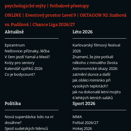
psychologické mýty
Fotbalové přestupy
ONLINE
Eventový prostor Level 9
OKTAGON 92: Szabová
vs. Pudilová
Chance Liga 2026/27
Aktuálně
Léto 2026
Epicentrum
Karlovarský filmový festival
Neštovice: příznaky, léčba
2026
V čem jezdí Yamal a Mesii?
Znamení, že jste potkali
Kvízy pro seniory
někoho z minulého života
Kalendář úplňků 2026
Astronomické úkazy 2026:
Co je bodycount?
zatmění slunce a další
Jak obléci miminko při
vysokých teplotách?
Jak na dokonalé letní mojito
6 lehkých letních salátů
Politika
Sport 2026
Nová superdávka: kdo na ní
MMA
dosáhne?
Fotbal 2026/27
Sjezd sudetských Němců
Hokej 2026