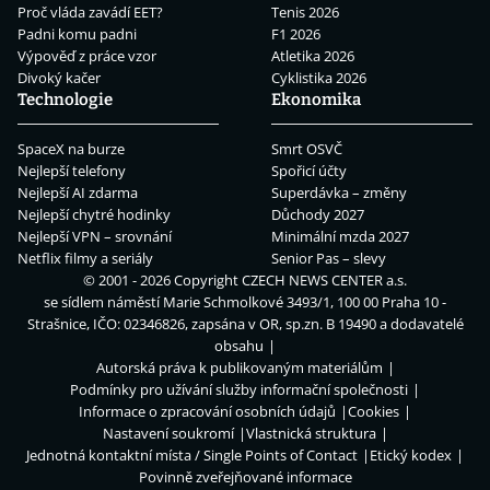
Proč vláda zavádí EET?
Tenis 2026
Padni komu padni
F1 2026
Výpověď z práce vzor
Atletika 2026
Divoký kačer
Cyklistika 2026
Technologie
Ekonomika
SpaceX na burze
Smrt OSVČ
Nejlepší telefony
Spořicí účty
Nejlepší AI zdarma
Superdávka – změny
Nejlepší chytré hodinky
Důchody 2027
Nejlepší VPN – srovnání
Minimální mzda 2027
Netflix filmy a seriály
Senior Pas – slevy
© 2001 - 2026 Copyright
CZECH NEWS CENTER a.s.
se sídlem náměstí Marie Schmolkové 3493/1, 100 00 Praha 10 -
Strašnice, IČO: 02346826, zapsána v OR, sp.zn. B 19490 a dodavatelé
obsahu
Autorská práva k publikovaným materiálům
Podmínky pro užívání služby informační společnosti
Informace o zpracování osobních údajů
Cookies
Nastavení soukromí
Vlastnická struktura
Jednotná kontaktní místa / Single Points of Contact
Etický kodex
Povinně zveřejňované informace