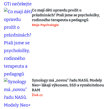
Co mají děti opravdu prožít o
prázdninách? Ptali jsme se psycholožky,
rodinného terapeuta a pedagogů
Moje Psychologie
Synology má „novou“ řadu NASů. Modely
Neo+ lákají výkonem, SSD a vyměnitelnou
RAM
Živě.cz