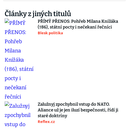
Články z jiných titulů
PŘÍMÝ PŘENOS: Pohřeb Milana Knížáka
(†86), státní pocty i nečekaní řečníci
Blesk politika
Zalužnyj zpochybnil vstup do NATO.
Aliance už je jen iluzí bezpečnosti, řídí ji
staré doktríny
Reflex.cz