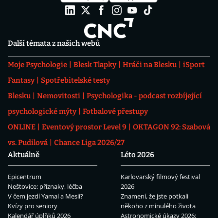
Další témata z našich webů
Moje Psychologie
Blesk Tlapky
Hráči na Blesku
iSport
Fantasy
Spotřebitelské testy
Blesku
Nemovitosti
Psychologika - podcast rozbíjející
psychologické mýty
Fotbalové přestupy
ONLINE
Eventový prostor Level 9
OKTAGON 92: Szabová
vs. Pudilová
Chance Liga 2026/27
Aktuálně
Léto 2026
Epicentrum
Karlovarský filmový festival
Neštovice: příznaky, léčba
2026
V čem jezdí Yamal a Mesii?
Znamení, že jste potkali
Kvízy pro seniory
někoho z minulého života
Kalendář úplňků 2026
Astronomické úkazy 2026: