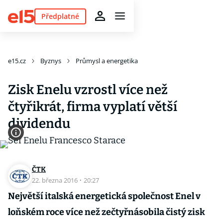
Předplatné
e15.cz
Byznys
Průmysl a energetika
Zisk Enelu vzrostl více než
čtyřikrát, firma vyplatí větší
dividendu
ČTK
22. března 2016
·
20:27
Největší italská energetická společnost Enel v
loňském roce více než zečtyřnásobila čistý zisk