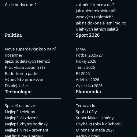
Co je bodycount?
zatmění slunce a další
Jak obléci miminko při
vysokých teplotách?
Jak na dokonalé letní mojito
6 lehkých letních salátů
Politika
Sport 2026
Nová superdávka: kdo na ní
MMA
dosáhne?
Fotbal 2026/27
Sjezd sudetských Němců
Hokej 2026
Proč vláda zavádí EET?
Tenis 2026
Padni komu padni
F1 2026
Výpověď z práce vzor
Atletika 2026
Divoký kačer
Cyklistika 2026
Technologie
Ekonomika
SpaceX na burze
Temu a clo
Nejlepší telefony
Spořicí účty
Nejlepší AI zdarma
Superdávka – změny
Nejlepší chytré hodinky
Chybějící roky k důchodu
Nejlepší VPN – srovnání
Minimální mzda 2027
Netflix filmy a seriály
Vedro v práci