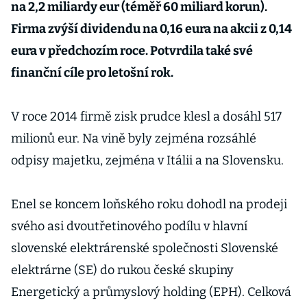
na 2,2 miliardy eur (téměř 60 miliard korun).
Firma zvýší dividendu na 0,16 eura na akcii z 0,14
eura v předchozím roce. Potvrdila také své
finanční cíle pro letošní rok.
V roce 2014 firmě zisk prudce klesl a dosáhl 517
milionů eur. Na vině byly zejména rozsáhlé
odpisy majetku, zejména v Itálii a na Slovensku.
Enel se koncem loňského roku dohodl na prodeji
svého asi dvoutřetinového podílu v hlavní
slovenské elektrárenské společnosti Slovenské
elektrárne (SE) do rukou české skupiny
Energetický a průmyslový holding (EPH). Celková