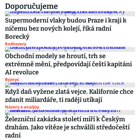
Doporučujeme
Supermoderní vlaky budou Praze i kraji k
ničemu bez nových kolejí, říká radní
Borecký
Rozhovory
Obchodní modely se hroutí, trh se
extrémně mění, předpovídají čeští kapitáni
AI revoluce
Byznys
Když daň vyžene zlatá vejce. Kalifornie chce
zdanit miliardáře, ti raději utíkají
Názory a analýzy
Železniční zakázka století míří k Českým
drahám. Jako vítěze je schválili středočeští
radní