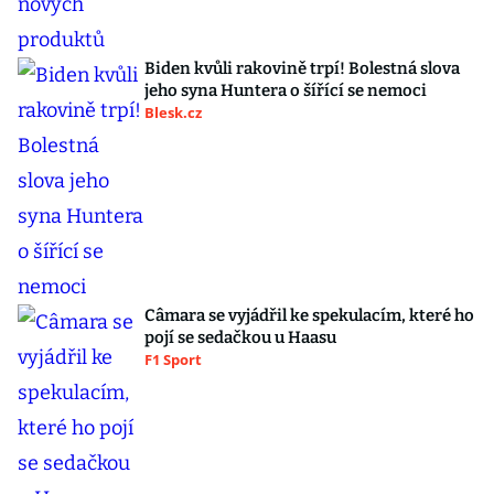
Biden kvůli rakovině trpí! Bolestná slova
jeho syna Huntera o šířící se nemoci
Blesk.cz
Câmara se vyjádřil ke spekulacím, které ho
pojí se sedačkou u Haasu
F1 Sport