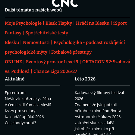
Další témata z našich webů
Moje Psychologie
Blesk Tlapky
Hráči na Blesku
iSport
Fantasy
Spotřebitelské testy
Blesku
Nemovitosti
Psychologika - podcast rozbíjející
psychologické mýty
Fotbalové přestupy
ONLINE
Eventový prostor Level 9
OKTAGON 92: Szabová
vs. Pudilová
Chance Liga 2026/27
Aktuálně
Léto 2026
Epicentrum
Karlovarský filmový festival
Neštovice: příznaky, léčba
2026
V čem jezdí Yamal a Mesii?
Znamení, že jste potkali
Kvízy pro seniory
někoho z minulého života
Kalendář úplňků 2026
Astronomické úkazy 2026:
Co je bodycount?
zatmění slunce a další
Jak obléci miminko při
vysokých teplotách?