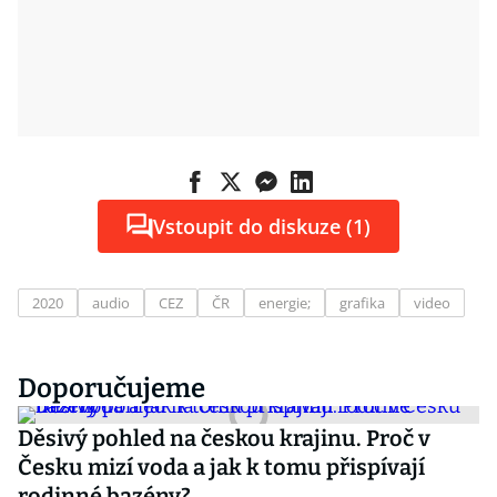
Vstoupit do diskuze (1)
2020
audio
CEZ
ČR
energie;
grafika
video
Doporučujeme
Děsivý pohled na českou krajinu. Proč v
Česku mizí voda a jak k tomu přispívají
rodinné bazény?