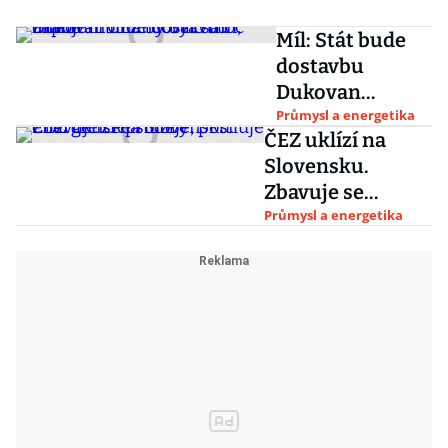
Míl: Stát bude
dostavbu
Dukovan
financovat sám,
Průmysl a energetika
ČEZ uklízí na
zapojení ČEZ by
Slovensku.
bylo moc drahé
Zbavuje se
prodeje, posiluje
Průmysl a energetika
energetické
služby