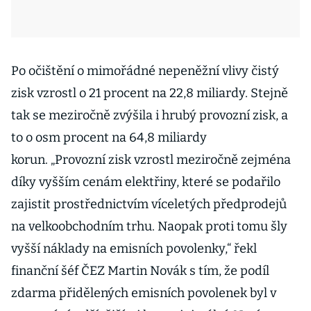
Po očištění o mimořádné nepeněžní vlivy čistý
zisk vzrostl o 21 procent na 22,8 miliardy. Stejně
tak se meziročně zvýšila i hrubý provozní zisk, a
to o osm procent na 64,8 miliardy
korun. „Provozní zisk vzrostl meziročně zejména
díky vyšším cenám elektřiny, které se podařilo
zajistit prostřednictvím víceletých předprodejů
na velkoobchodním trhu. Naopak proti tomu šly
vyšší náklady na emisních povolenky,“ řekl
finanční šéf ČEZ Martin Novák s tím, že podíl
zdarma přidělených emisních povolenek byl v