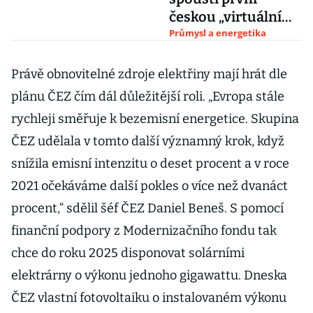
českou „virtuální
elektrárnu“
Průmysl a energetika
Právě obnovitelné zdroje elektřiny mají hrát dle
plánu ČEZ čím dál důležitější roli. „Evropa stále
rychleji směřuje k bezemisní energetice. Skupina
ČEZ udělala v tomto další významný krok, když
snížila emisní intenzitu o deset procent a v roce
2021 očekáváme další pokles o více než dvanáct
procent,“ sdělil šéf ČEZ Daniel Beneš. S pomocí
finanční podpory z Modernizačního fondu tak
chce do roku 2025 disponovat solárními
elektrárny o výkonu jednoho gigawattu. Dneska
ČEZ vlastní fotovoltaiku o instalovaném výkonu