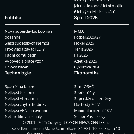
Jak na dokonalé letní mojito
6 lehkých letních salátů
Politika
Sport 2026
Nová superdávka: kdo na ní
MMA
dosáhne?
Fotbal 2026/27
Sjezd sudetských Němců
Hokej 2026
Proč vláda zavádí EET?
Tenis 2026
Padni komu padni
F1 2026
Výpověď z práce vzor
Atletika 2026
Divoký kačer
Cyklistika 2026
Technologie
Ekonomika
SpaceX na burze
Smrt OSVČ
Nejlepší telefony
Spořicí účty
Nejlepší AI zdarma
Superdávka – změny
Nejlepší chytré hodinky
Důchody 2027
Nejlepší VPN – srovnání
Minimální mzda 2027
Netflix filmy a seriály
Senior Pas – slevy
© 2001 - 2026 Copyright
CZECH NEWS CENTER a.s.
se sídlem náměstí Marie Schmolkové 3493/1, 100 00 Praha 10 -