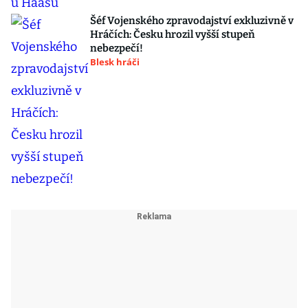
Šéf Vojenského zpravodajství exkluzivně v
Hráčích: Česku hrozil vyšší stupeň
nebezpečí!
Blesk hráči