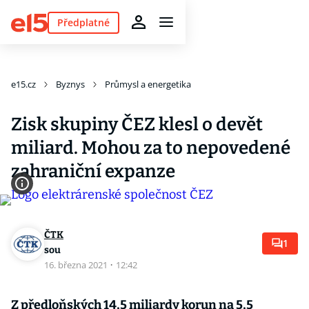
Předplatné
e15.cz
Byznys
Průmysl a energetika
Zisk skupiny ČEZ klesl o devět
miliard. Mohou za to nepovedené
zahraniční expanze
ČTK
1
sou
16. března 2021
·
12:42
Z předloňských 14,5 miliardy korun na 5,5