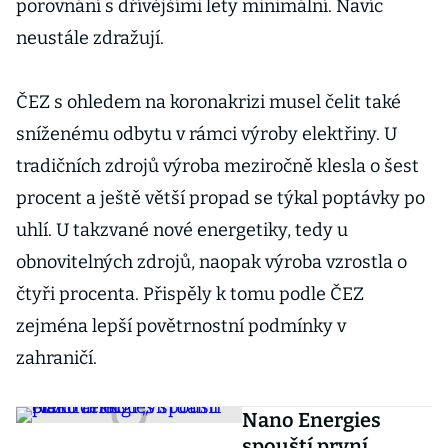
porovnání s dřívějšími lety minimální. Navíc
neustále zdražují.
ČEZ s ohledem na koronakrizi musel čelit také
sníženému odbytu v rámci výroby elektřiny. U
tradičních zdrojů výroba meziročně klesla o šest
procent a ještě větší propad se týkal poptávky po
uhlí. U takzvané nové energetiky, tedy u
obnovitelných zdrojů, naopak výroba vzrostla o
čtyři procenta. Přispěly k tomu podle ČEZ
zejména lepší povětrnostní podmínky v
zahraničí.
Nano Energies
spouští první