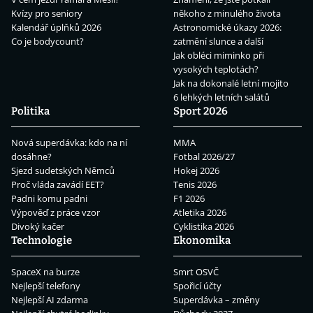
Kvízy pro seniory
někoho z minulého života
Kalendář úplňků 2026
Astronomické úkazy 2026:
Co je bodycount?
zatmění slunce a další
Jak obléci miminko při
vysokých teplotách?
Jak na dokonalé letní mojito
6 lehkých letních salátů
Politika
Sport 2026
Nová superdávka: kdo na ní
MMA
dosáhne?
Fotbal 2026/27
Sjezd sudetských Němců
Hokej 2026
Proč vláda zavádí EET?
Tenis 2026
Padni komu padni
F1 2026
Výpověď z práce vzor
Atletika 2026
Divoký kačer
Cyklistika 2026
Technologie
Ekonomika
SpaceX na burze
Smrt OSVČ
Nejlepší telefony
Spořicí účty
Nejlepší AI zdarma
Superdávka – změny