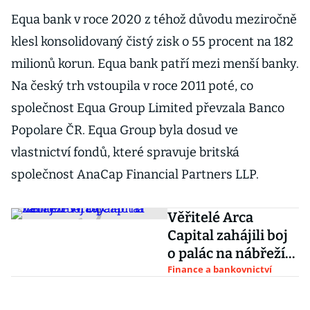
Equa bank v roce 2020 z téhož důvodu meziročně
klesl konsolidovaný čistý zisk o 55 procent na 182
milionů korun. Equa bank patří mezi menší banky.
Na český trh vstoupila v roce 2011 poté, co
společnost Equa Group Limited převzala Banco
Popolare ČR. Equa Group byla dosud ve
vlastnictví fondů, které spravuje britská
společnost AnaCap Financial Partners LLP.
Věřitelé Arca
Capital zahájili boj
o palác na nábřeží
Vltavy
Finance a bankovnictví