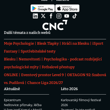
Další témata z našich webů
Moje Psychologie
Blesk Tlapky
Hráči na Blesku
iSport
Fantasy
Spotřebitelské testy
Blesku
Nemovitosti
Psychologika - podcast rozbíjející
psychologické mýty
Fotbalové přestupy
ONLINE
Eventový prostor Level 9
OKTAGON 92: Szabová
vs. Pudilová
Chance Liga 2026/27
Aktuálně
Léto 2026
Epicentrum
Karlovarský filmový festival
Neštovice: příznaky, léčba
2026
V čem jezdí Yamal a Mesii?
Znamení, že jste potkali