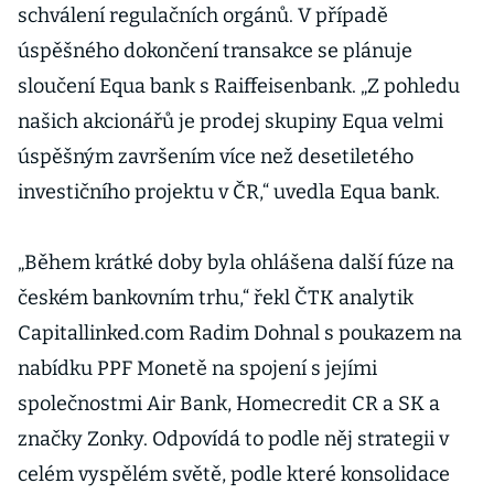
schválení regulačních orgánů. V případě
úspěšného dokončení transakce se plánuje
sloučení Equa bank s Raiffeisenbank. „Z pohledu
našich akcionářů je prodej skupiny Equa velmi
úspěšným završením více než desetiletého
investičního projektu v ČR,“ uvedla Equa bank.
„Během krátké doby byla ohlášena další fúze na
českém bankovním trhu,“ řekl ČTK analytik
Capitallinked.com Radim Dohnal s poukazem na
nabídku PPF Monetě na spojení s jejími
společnostmi Air Bank, Homecredit CR a SK a
značky Zonky. Odpovídá to podle něj strategii v
celém vyspělém světě, podle které konsolidace