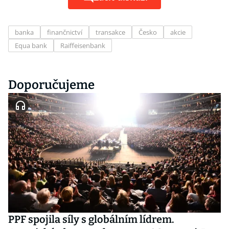
banka
finančnictví
transakce
Česko
akcie
Equa bank
Raiffeisenbank
Doporučujeme
PPF spojila síly s globálním lídrem.