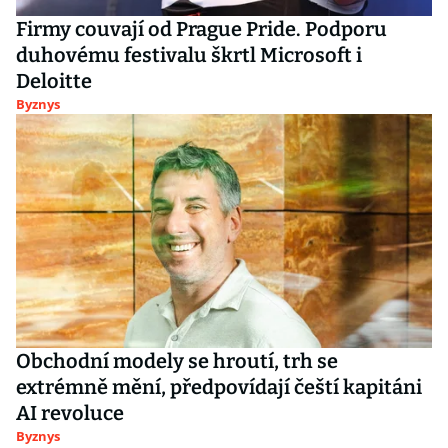
Firmy couvají od Prague Pride. Podporu
duhovému festivalu škrtl Microsoft i
Deloitte
Byznys
Obchodní modely se hroutí, trh se
extrémně mění, předpovídají čeští kapitáni
AI revoluce
Byznys