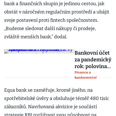
bank a finančních skupin je jedinou cestou, jak
obstát v náročném regulačním prostředí a uhájit
svoje postavení proti fintech společnostem.
„Budeme sledovat další nákupy či prodeje,
zvláště menších bank,“ dodal.
Bankovní účet
za pandemický
rok: polovina
zisků dolů,
Finance a
bankovnictví
výdělkovou
torturu završil
Equa bank se zaměřuje, kromě jiného, na
závěr roku
spotřebitelské úvěry a obsluhuje téměř 480 tisíc
zákazníků. Navrhovaná akvizice je součástí
strategie RBI rozšiřovat svou působnost na