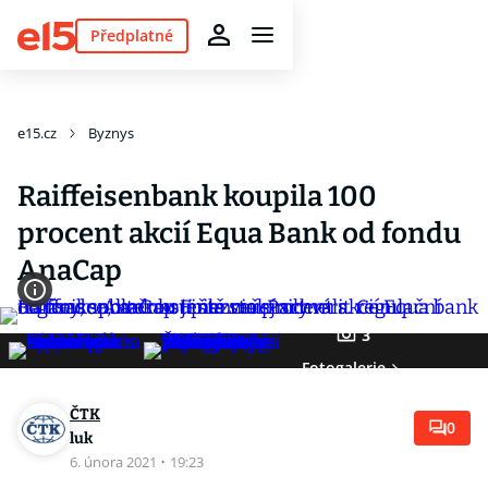
Předplatné
e15.cz
Byznys
Raiffeisenbank koupila 100
procent akcií Equa Bank od fondu
AnaCap
3
Fotogalerie
ČTK
0
luk
6. února 2021
·
19:23