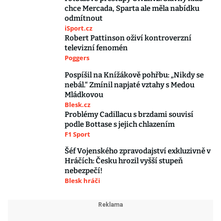
chce Mercada, Sparta ale měla nabídku
odmítnout
iSport.cz
Robert Pattinson oživí kontroverzní
televizní fenomén
Poggers
Pospíšil na Knížákově pohřbu: „Nikdy se
nebál.“ Zmínil napjaté vztahy s Medou
Mládkovou
Blesk.cz
Problémy Cadillacu s brzdami souvisí
podle Bottase s jejich chlazením
F1 Sport
Šéf Vojenského zpravodajství exkluzivně v
Hráčích: Česku hrozil vyšší stupeň
nebezpečí!
Blesk hráči