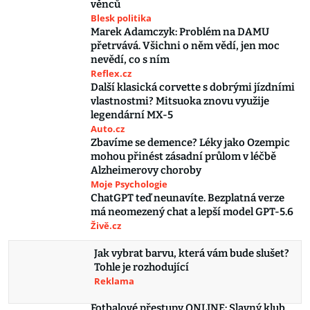
věnců
Blesk politika
Marek Adamczyk: Problém na DAMU
přetrvává. Všichni o něm vědí, jen moc
nevědí, co s ním
Reflex.cz
Další klasická corvette s dobrými jízdními
vlastnostmi? Mitsuoka znovu využije
legendární MX-5
Auto.cz
Zbavíme se demence? Léky jako Ozempic
mohou přinést zásadní průlom v léčbě
Alzheimerovy choroby
Moje Psychologie
ChatGPT teď neunavíte. Bezplatná verze
má neomezený chat a lepší model GPT-5.6
Živě.cz
Jak vybrat barvu, která vám bude slušet?
Tohle je rozhodující
Reklama
Fotbalové přestupy ONLINE: Slavný klub