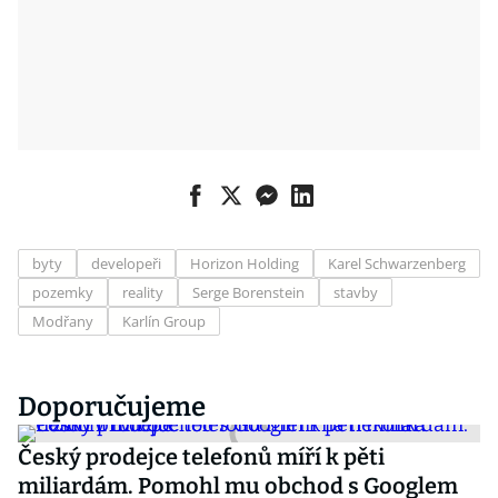
byty
developeři
Horizon Holding
Karel Schwarzenberg
pozemky
reality
Serge Borenstein
stavby
Modřany
Karlín Group
Doporučujeme
Český prodejce telefonů míří k pěti
miliardám. Pomohl mu obchod s Googlem