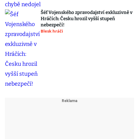
Šéf Vojenského zpravodajství exkluzivně v
Hráčích: Česku hrozil vyšší stupeň
nebezpečí!
Blesk hráči