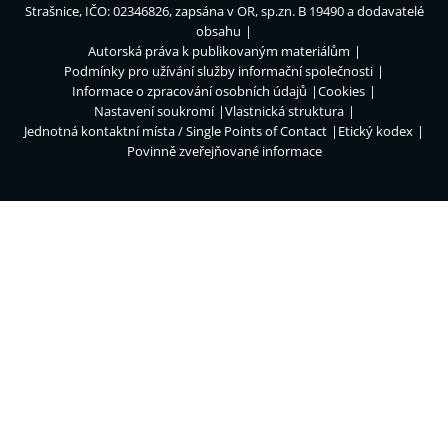
Strašnice, IČO: 02346826, zapsána v OR, sp.zn. B 19490 a dodavatelé
obsahu
Autorská práva k publikovaným materiálům
Podmínky pro užívání služby informační společnosti
Informace o zpracování osobních údajů
Cookies
Nastavení soukromí
Vlastnická struktura
Jednotná kontaktní místa / Single Points of Contact
Etický kodex
Povinně zveřejňované informace