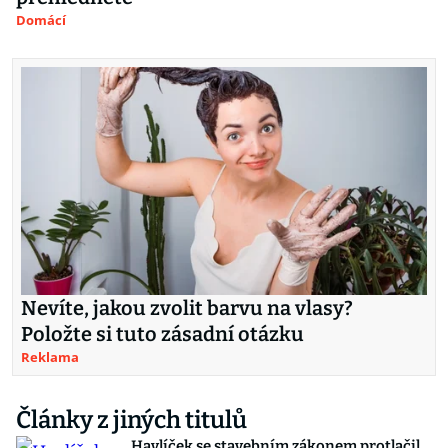
Domácí
Nevíte, jakou zvolit barvu na vlasy?
Položte si tuto zásadní otázku
Reklama
Články z jiných titulů
Havlíček se stavebním zákonem protlačil