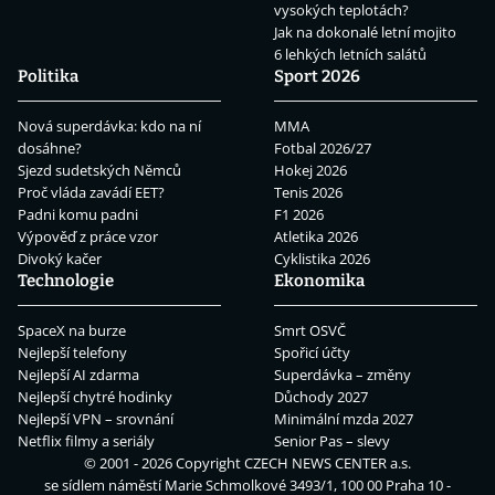
vysokých teplotách?
Jak na dokonalé letní mojito
6 lehkých letních salátů
Politika
Sport 2026
Nová superdávka: kdo na ní
MMA
dosáhne?
Fotbal 2026/27
Sjezd sudetských Němců
Hokej 2026
Proč vláda zavádí EET?
Tenis 2026
Padni komu padni
F1 2026
Výpověď z práce vzor
Atletika 2026
Divoký kačer
Cyklistika 2026
Technologie
Ekonomika
SpaceX na burze
Smrt OSVČ
Nejlepší telefony
Spořicí účty
Nejlepší AI zdarma
Superdávka – změny
Nejlepší chytré hodinky
Důchody 2027
Nejlepší VPN – srovnání
Minimální mzda 2027
Netflix filmy a seriály
Senior Pas – slevy
© 2001 - 2026 Copyright
CZECH NEWS CENTER a.s.
se sídlem náměstí Marie Schmolkové 3493/1, 100 00 Praha 10 -