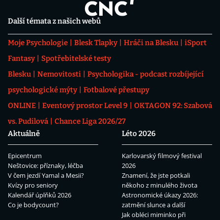
Další témata z našich webů
Moje Psychologie
Blesk Tlapky
Hráči na Blesku
iSport
Fantasy
Spotřebitelské testy
Blesku
Nemovitosti
Psychologika - podcast rozbíjející
psychologické mýty
Fotbalové přestupy
ONLINE
Eventový prostor Level 9
OKTAGON 92: Szabová
vs. Pudilová
Chance Liga 2026/27
Aktuálně
Léto 2026
Epicentrum
Karlovarský filmový festival
Neštovice: příznaky, léčba
2026
V čem jezdí Yamal a Mesii?
Znamení, že jste potkali
Kvízy pro seniory
někoho z minulého života
Kalendář úplňků 2026
Astronomické úkazy 2026:
Co je bodycount?
zatmění slunce a další
Jak obléci miminko při