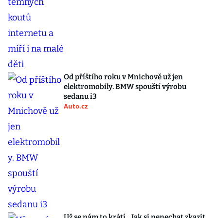
Od příštího roku v Mnichově už jen
elektromobily. BMW spouští výrobu
sedanu i3
Auto.cz
Už se nám to krátí... Jak si nenechat zkazit