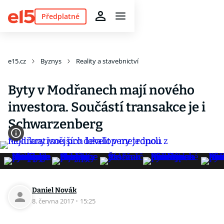
Předplatné
e15.cz
Byznys
Reality a stavebnictví
Byty v Modřanech mají nového
investora. Součástí transakce je i
Schwarzenberg
Daniel Novák
8. června 2017
·
15:25