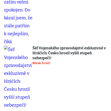
Šéf Vojenského zpravodajství exkluzivně v
Hráčích: Česku hrozil vyšší stupeň
nebezpečí!
Blesk hráči