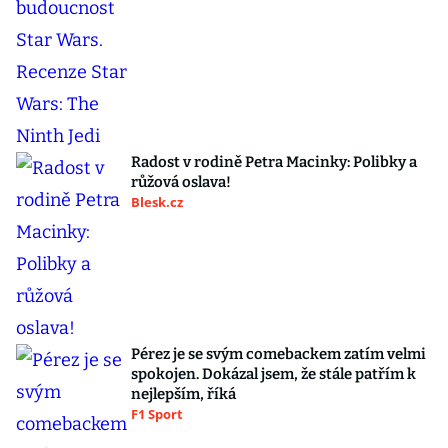
Radost v rodině Petra Macinky: Polibky a
růžová oslava!
Blesk.cz
Pérez je se svým comebackem zatím velmi
spokojen. Dokázal jsem, že stále patřím k
nejlepším, říká
F1 Sport