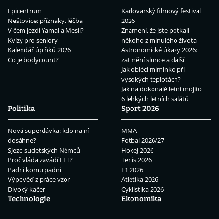
Epicentrum
Karlovarský filmový festival
Neštovice: příznaky, léčba
2026
V čem jezdí Yamal a Mesii?
Znamení, že jste potkali
Kvízy pro seniory
někoho z minulého života
Kalendář úplňků 2026
Astronomické úkazy 2026:
Co je bodycount?
zatmění slunce a další
Jak obléci miminko při
vysokých teplotách?
Jak na dokonalé letní mojito
6 lehkých letních salátů
Politika
Sport 2026
Nová superdávka: kdo na ní
MMA
dosáhne?
Fotbal 2026/27
Sjezd sudetských Němců
Hokej 2026
Proč vláda zavádí EET?
Tenis 2026
Padni komu padni
F1 2026
Výpověď z práce vzor
Atletika 2026
Divoký kačer
Cyklistika 2026
Technologie
Ekonomika