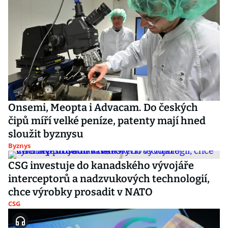
Onsemi, Meopta i Advacam. Do českých
čipů míří velké peníze, patenty mají hned
sloužit byznysu
Byznys
CSG investuje do kanadského vývojáře
interceptorů a nadzvukových technologií,
chce výrobky prosadit v NATO
CSG