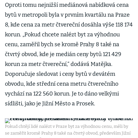
Oproti tomu nejnižší mediánová nabídková cena
bytů v metropoli byla v prvním kvartálu na Praze
8, kde cena za metr čtvereční dosáhla výše 118 174
korun. „Pokud chcete nalézt byt za výhodnou
cenu, zaměřil bych se kromě Prahy 8 také na
čtvrtý obvod, kde je medián ceny bytů 121 429
korun za metr čtvereční,“ dodává Matějka.
Doporučuje sledovat i ceny bytů v devátém
obvodu, kde střední cena metru čtverečního
vychází na 122 560 korun. Je to dáno velkými
sídlišti, jako je Jižní Město a Prosek.
Pokud chtějí lidé nalézt v Praze byt za výhodnou cenu, měli by
se zaměřit kromě Prahy 8 také na čtvrtý obvod, především Jižní