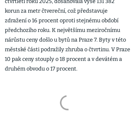
čtvrtletí roku 2025, dosahovala výše 131 382
korun za metr čtvereční, což představuje
zdražení o 16 procent oproti stejnému období
předchozího roku. K největšímu meziročnímu
nárůstu ceny došlo u bytů na Praze 7. Byty v této
městské části podražily zhruba o čtvrtinu. V Praze
10 pak ceny stouply o 18 procent a v devátém a
druhém obvodu o 17 procent.