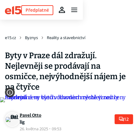
Předplatné
e15.cz
Byznys
Reality a stavebnictví
Byty v Praze dál zdražují.
Nejlevněji se prodávají na
osmičce, nejvýhodnější nájem je
na čtyřce
Pavel Otto
12
lig
26. května 2025
·
09:53