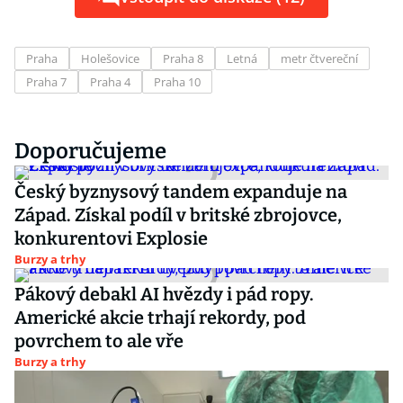
Praha
Holešovice
Praha 8
Letná
metr čtvereční
Praha 7
Praha 4
Praha 10
Doporučujeme
Český byznysový tandem expanduje na
Západ. Získal podíl v britské zbrojovce,
konkurentovi Explosie
Burzy a trhy
Pákový debakl AI hvězdy i pád ropy.
Americké akcie trhají rekordy, pod
povrchem to ale vře
Burzy a trhy