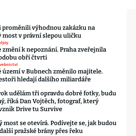
ti proměnili výhodnou zakázku na
 most v právní slepou uličku
lýzy
 změní k nepoznání. Praha zveřejnila
dobu obří čtvrti
avebnictví
 území v Bubnech změnilo majitele.
estoři hledají dalšího miliardáře
rok udělám tři opravdu dobré fotky, budu
ý, říká Dan Vojtěch, fotograf, který
 vznik Drive tu Survive
 most se otevírá. Podívejte se, jak budou
další pražské brány přes řeku