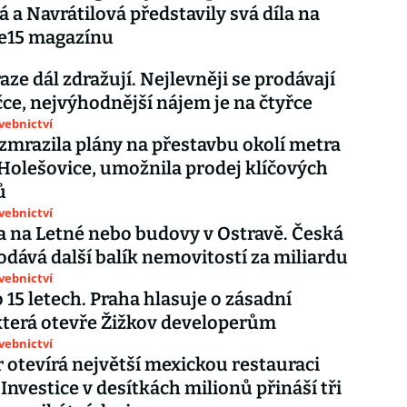
 a Navrátilová představily svá díla na
 e15 magazínu
aze dál zdražují. Nejlevněji se prodávají
ce, nejvýhodnější nájem je na čtyřce
avebnictví
zmrazila plány na přestavbu okolí metra
Holešovice, umožnila prodej klíčových
ů
avebnictví
 na Letné nebo budovy v Ostravě. Česká
odává další balík nemovitostí za miliardu
avebnictví
o 15 letech. Praha hlasuje o zásadní
terá otevře Žižkov developerům
avebnictví
 otevírá největší mexickou restauraci
 Investice v desítkách milionů přináší tři