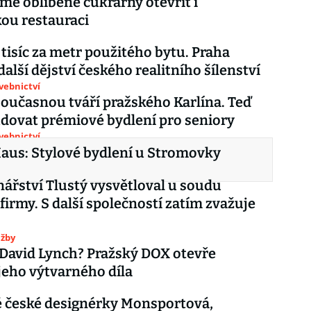
mě oblíbené cukrárny otevřít i
ou restauraci
a tisíc za metr použitého bytu. Praha
další dějství českého realitního šílenství
avebnictví
 současnou tváří pražského Karlína. Teď
udovat prémiové bydlení pro seniory
avebnictví
aus: Stylové bydlení u Stromovky
nářství Tlustý vysvětloval u soudu
firmy. S další společností zatím zvažuje
užby
David Lynch? Pražský DOX otevře
jeho výtvarného díla
 české designérky Monsportová,