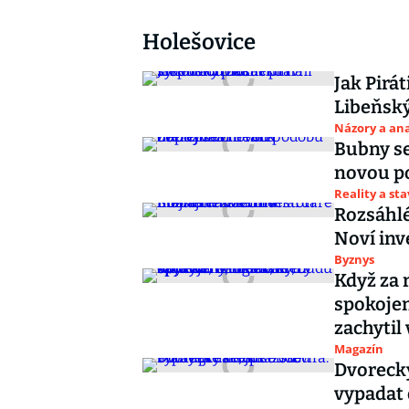
Holešovice
Jak Pirá
Libeňský
Názory a ana
Bubny se
novou po
Reality a st
Rozsáhlé
Noví inv
Byznys
Když za 
spokojen
zachytil
Magazín
Dvorecký
vypadat 