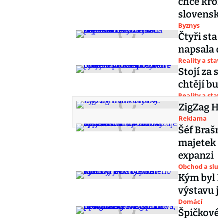
chce kro
slovensk
Byznys
Čtyři st
napsala 
Reality a st
Stojí za
chtějí b
Reality a st
ZigZag H
Reklama
Šéf Braš
majetek 
expanzi
Obchod a sl
Kým byl 
výstavu 
Domácí
Špičkové