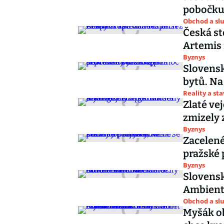
pobočk
Obchod a sl
Česká st
Artemis 
Byznys
Slovensk
bytů. Na
Reality a st
Zlaté ve
zmizely z
Byznys
Zacelené
pražské 
Byznys
Slovensk
Ambiente
Obchod a sl
Myšák ob