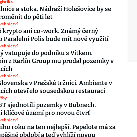
gistika
álnice a stoka. Nádraží Holešovice by se
oměnit do pěti let
avebnictví
 krypto ani co-work. Známý černý
o Paralelní Polis bude mít nové využití
avebnictví
ý vstupuje do podniku s Vítkem.
in z Karlín Group mu prodal pozemky v
cích
avebnictví
lovenska v Pražské tržnici. Ambiente v
cích otevřelo sousedskou restauraci
užby
J&T sjednotili pozemky v Bubnech.
i klíčové území pro novou čtvrť
avebnictví
šího roku na ten nejlepší. Papelote má za
pěšné období a teď vyhlíží novou