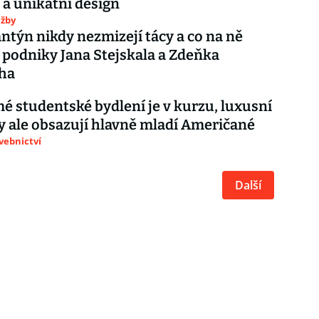
a unikátní design
užby
antýn nikdy nezmizejí tácy a co na ně
í podniky Jana Stejskala a Zdeňka
cha
 studentské bydlení je v kurzu, luxusní
 ale obsazují hlavně mladí Američané
avebnictví
Další