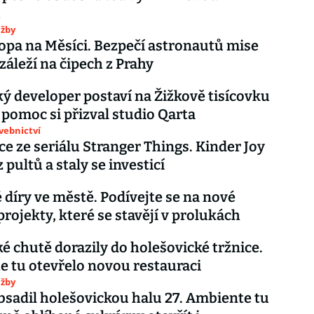
u
užby
opa na Měsíci. Bezpečí astronautů mise
záleží na čipech z Prahy
ý developer postaví na Žižkově tisícovku
 pomoc si přizval studio Qarta
avebnictví
jce ze seriálu Stranger Things. Kinder Joy
 pultů a staly se investicí
 díry ve městě. Podívejte se na nové
projekty, které se stavějí v prolukách
é chutě dorazily do holešovické tržnice.
 tu otevřelo novou restauraci
užby
sadil holešovickou halu 27. Ambiente tu