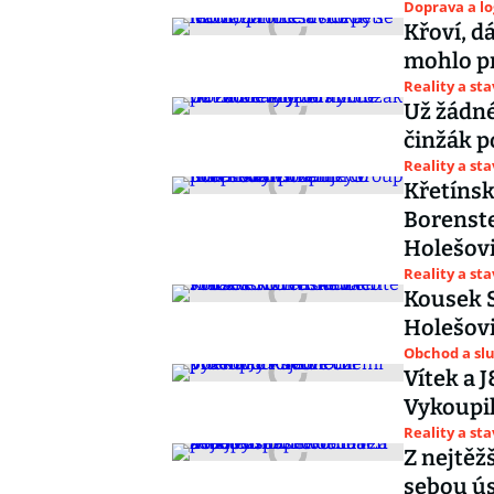
Doprava a lo
Křoví, d
mohlo pr
Reality a st
Už žádné
činžák p
Reality a st
Křetínsk
Borenste
Holešovi
Reality a st
Kousek S
Holešovi
Obchod a sl
Vítek a 
Vykoupil
Reality a st
Z nejtěž
sebou ús