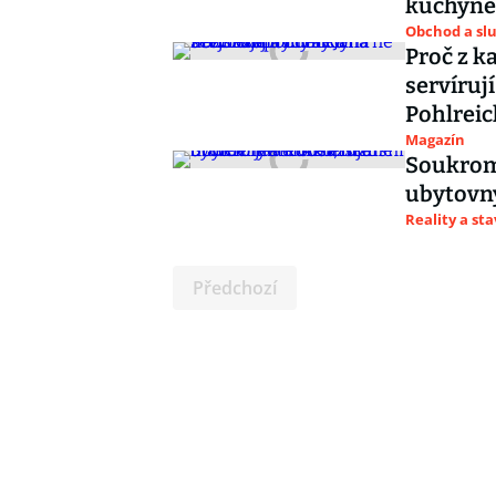
kuchyně 
Obchod a sl
Proč z k
servíruj
Pohlrei
Magazín
Soukromé
ubytovny
Reality a st
Předchozí