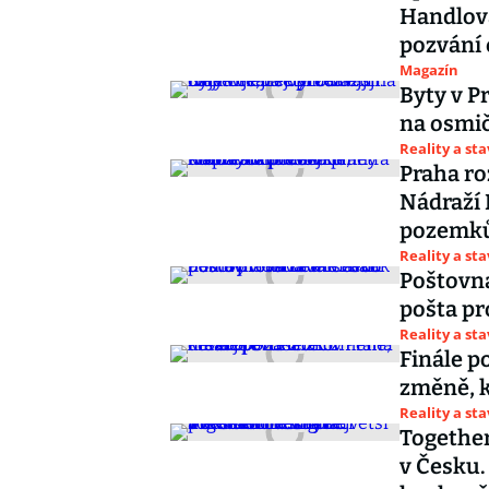
Handlová
pozvání
Magazín
Byty v Pr
na osmič
Reality a st
Praha ro
Nádraží 
pozemk
Reality a st
Poštovna
pošta pr
Reality a st
Finále p
změně, k
Reality a st
Together
v Česku.